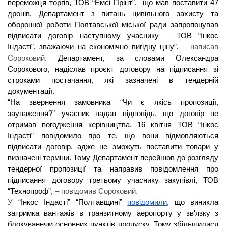
переможця торгів, ТОВ “Емсі Прінт”,  що мав поставити 47 
дронів, Департамент з питань цивільного захисту та 
оборонної роботи Полтавської міської ради запропонував 
підписати договір наступному учаснику 
–
 ТОВ “Інкос 
Індасті”, зважаючи на економічно вигідну ціну”, 
– написав 
Сороковий. 
Департамент, за словами Олександра 
Сорокового, надіслав проєкт договору на підписання зі 
строками постачання, які зазначені в тендерній 
документації. 
“На звернення замовника “Чи є якісь пропозиції, 
зауваження?” учасник надав відповідь, що договір не 
отримав погодження керівництва. 16 квітня ТОВ “Інкос 
Індасті” повідомило про те, що вони відмовляються 
підписати договір, адже не зможуть поставити товари у 
визначені терміни. Тому Департамент перейшов до розгляду 
тендерної пропозиції та направив повідомлення про 
підписання договору третьому учаснику закупівлі, ТОВ 
“Технопроф”, 
– повідомив Сороковий. 
У 
“Інкос Індасті” “Полтавщині” 
повідомили
, що виникла 
затримка вантажів в транзитному аеропорту у зв'язку з 
блокуванням основних пунктів пропуску. Тому збільшилися 