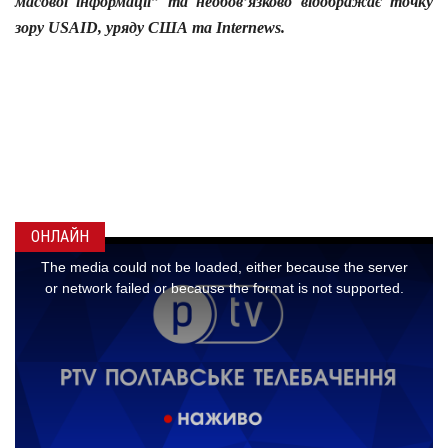
масової інформації” та необов’язково відображає точку 
зору USAID, уряду США та Internews.
ОНЛАЙН