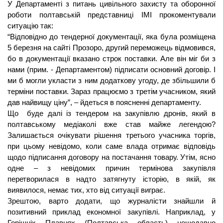
У Департаменті з питань цивільного захисту та оборонної 
роботи полтавській представниці ІМІ прокоментували 
ситуацію так:
“Відповідно до тендерної документації, яка була розміщена 
5 березня на сайті Прозоро, другий переможець відмовився, 
бо в документації вказано строк поставки. Але він міг би з 
нами (прим. - Департаментом) підписати основний договір. І 
ми б могли укласти з ним додаткову угоду, де збільшили б 
терміни поставки. Зараз працюємо з третім учасником, який 
дав найвищу ціну”, – йдеться в поясненні департаменту.
Що  буде далі із тендером на закупівлю дронів, який в 
полтавському медіаколі вже став майже легендою? 
Залишається очікувати рішення третього учасника торгів, 
при цьому невідомо, коли саме влада отримає відповідь 
щодо підписання договору на постачання товару. Утім, ясно 
одне – з невідомих причин термінова закупівля 
перетворилася в надто затягнуту історію, в якій, як 
виявилося, немає тих, хто від ситуації виграє. 
Зрештою, варто додати, що журналісти знайшли й 
позитивний приклад економної закупівлі. Наприклад
, 
у 
Горішніх Плавнях (Полтавська область) нещодавно 