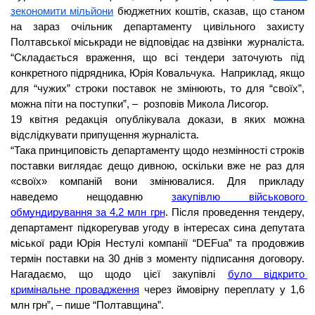
зекономити мільйони
 бюджетних коштів, сказав, що станом 
на зараз очільник департаменту цивільного захисту 
Полтавської міськради не відповідає на дзвінки  журналіста.
“Складається враження, що всі тендери заточують під 
конкретного підрядника, Юрія Ковальчука.  Наприклад, якщо 
для “чужих” строки поставок не змінюють, то для “своїх”, 
можна піти на поступки”, –  розповів Микола Лисогор.
19 квітня редакція опублікувала докази, в яких можна 
відслідкувати припущення журналіста.
“
Така принциповість департаменту щодо незмінності строків 
поставки виглядає дещо дивною, оскільки вже не раз для 
«своїх» компаній вони змінювалися. Для прикладу 
наведемо нещодавню 
закупівлю військового 
обмундирування за 4,2 млн грн
. Після проведення тендеру, 
департамент підкорегував угоду в інтересах сина депутата 
компанії “DEFua” 
міської ради Юрія Нестулі 
та продовжив 
термін поставки на 30 днів з моменту підписання договору. 
Нагадаємо, що щодо цієї закупівлі 
було відкрито 
кримінальне провадження
 через ймовірну переплату у 1,6 
млн грн”, – пише “Полтавщина”.