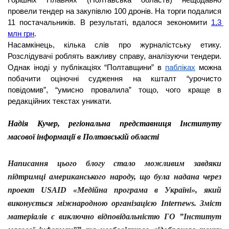
провели тендер на закупівлю 100 дронів. На торги подалися 
11 постачальників. В результаті, вдалося зекономити 
1,3 
млн грн
. 
Насамкінець, кілька слів про журналістську етику. 
Розслідувачі роблять важливу справу, аналізуючи тендери. 
Однак іноді у публікаціях “Полтавщини” в 
пабліках
 можна 
побачити оціночні судження на кшталт “урочисто 
повідомив”, “умисно провалила” тощо, чого краще в 
редакційних текстах уникати. 
Надія Кучер, регіональна представниця Інституту 
масової інформації в Полтавській області 
Написання цього блогу стало можливим завдяки 
підтримці американського народу, що була надана через 
проект USAID «Медійна програма в Україні», який 
виконується міжнародною організацією Internews. Зміст 
матеріалів є виключно відповідальністю ГО ”Інститут 