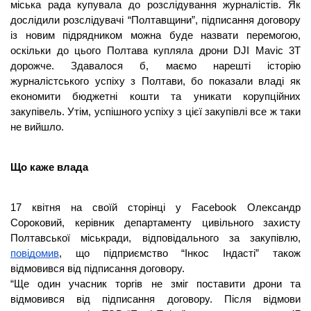
міська рада купувала до розслідування журналістів. Як 
дослідили розслідувачі “Полтавщини”, підписання договору 
із новим підрядником можна буде назвати перемогою, 
оскільки до цього Полтава купляла дрони DJI Mavic 3T 
дорожче. Здавалося б, маємо нарешті історію 
журналістського успіху з Полтави, бо показали владі як 
економити бюджетні кошти та уникати корупційних 
закупівель. Утім, успішного успіху з цієї закупівлі все ж таки 
не вийшло. 
Що каже влада 
17 квітня на своїй сторінці у Facebook Олександр 
Сороковий, керівник департаменту цивільного захисту 
Полтавської міськради, відповідального за закупівлю, 
повідомив
, що підприємство “Інкос Індасті” також 
відмовився від підписання договору. 
“Ще один учасник торгів не зміг поставити дрони та 
відмовився від підписання договору. Після відмови 