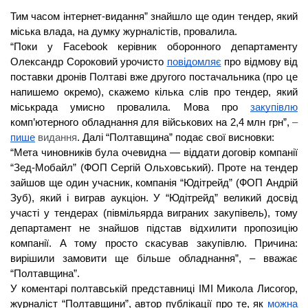
Тим часом інтернет-видання” знайшло ще один тендер, який 
міська влада, на думку журналістів, провалила. 
“Поки у Facebook керівник оборонного департаменту 
Олександр Сороковий урочисто 
повідомляє
 про відмову від 
поставки дронів Полтаві вже другого постачальника (про це 
напишемо окремо), скажемо кілька слів про тендер, який 
міськрада умисно провалила. Мова про 
закупівлю
комп’ютерного обладнання для військових на 2,4 млн грн”, 
– 
 Далі “Полтавщина” подає свої висновки:
пише
 видання
.
“Мета чиновників була очевидна — віддати договір компанії 
“Зед-Мобайл” (ФОП Сергій Ольховський). Проте на тендер 
зайшов ще один учасник, компанія “Юдітрейд” (ФОП Андрій 
Зуб), який і виграв аукціон. У “Юдітрейд” великий досвід 
участі у тендерах (півмільярда виграних закупівель), тому 
департамент не знайшов підстав відхилити пропозицію 
компанії. А тому просто скасував закупівлю. Причина: 
вирішили замовити ще більше обладнання”, – вважає 
“Полтавщина”. 
У коментарі полтавській представниці ІМІ Микола Лисогор, 
журналіст “Полтавщини”, автор публікації про те, як 
можна 