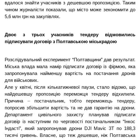
вдалося знайти учасників з дешевшою пропозицією. Таким 
чином журналісти показали, що місто може зекономити до 
5,6 млн грн на закупівлях.
Двоє з трьох учасників тендеру відмовились 
підписувати договір з Полтавською міськрадою
Розслідувальний експеримент “Полтавщини” дав результат. 
Міська влада мала намір підписати договір із фірмою, яка 
запропонувала найменшу вартість на постачання дронів 
для військових. 
Але у квітні, після кількатижневої паузи, стало відомо, що 
найдешевшу пропозицію переможця тендеру відхилили. 
Причина 
–
 постачальник, тобто переможець тендеру, 
попросив збільшити вартість та не дав гарантію на дрони. 
Департамент цивільного захисту планував підписати 
договір із наступним по черговості постачальником “Інкос 
Індасті”, який запропонував дрони DJI Mavic 3T по 188,3 
тисячі гривень. Власне, що теж дешевше, ніж Полтавська 