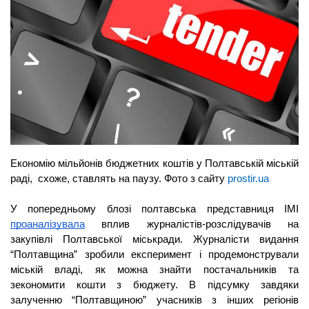
Економію мільйонів бюджетних коштів у Полтавській міській 
раді,  схоже, ставлять на паузу. Фото з сайту 
prostir.ua
У попередньому блозі полтавська представниця ІМІ 
проаналізувала
 вплив журналістів-розслідувачів на 
закупівлі Полтавської міськради. Журналісти видання 
“Полтавщина” зробили експеримент і продемонстрували 
міській владі, як можна знайти постачальників та 
зекономити кошти з бюджету. В підсумку завдяки 
залученню “Полтавщиною” учасників з інших регіонів 