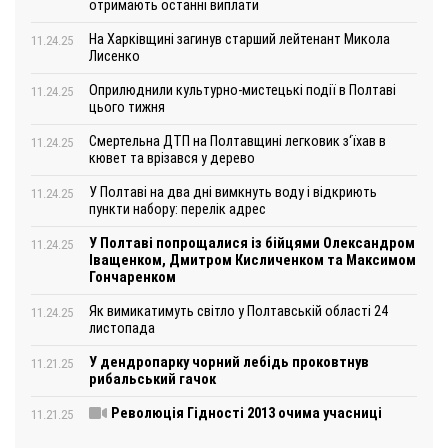
отримають останні виплати
На Харківщині загинув старший лейтенант Микола
11.24.25
Лисенко
Оприлюднили культурно-мистецькі події в Полтаві
11.24.25
цього тижня
Смертельна ДТП на Полтавщині легковик з‘їхав в
11.24.25
кювет та врізався у дерево
У Полтаві на два дні вимкнуть воду і відкриють
11.24.25
пункти набору: перелік адрес
У Полтаві попрощалися із бійцями Олександром
11.24.25
Іващенком, Дмитром Кисличенком та Максимом
Гончаренком
Як вимикатимуть світло у Полтавській області 24
11.24.25
листопада
У дендропарку чорний лебідь проковтнув
11.21.25
рибальський гачок
Революція Гідності 2013 очима учасниці
11.21.25