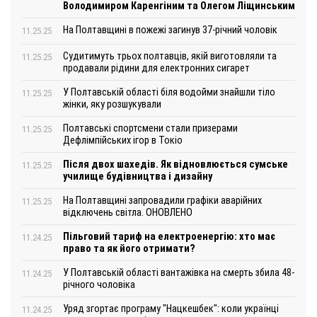
Володимиром Каренгіним та Олегом Ліщинським
На Полтавщині в пожежі загинув 37-річний чоловік
11.25.25
Судитимуть трьох полтавців, якій виготовляли та
11.25.25
продавали рідини для електронних сигарет
У Полтавській області біля водойми знайшли тіло
11.25.25
жінки, яку розшукували
Полтавські спортсмени стали призерами
11.25.25
Дефлімпійських ігор в Токіо
Після двох шахедів. Як відновлюється сумське
11.25.25
училище будівництва і дизайну
На Полтавщині запровадили графіки аварійних
11.25.25
відключень світла. ОНОВЛЕНО
Пільговий тариф на електроенергію: хто має
11.24.25
право та як його отримати?
У Полтавській області вантажівка на смерть збила 48-
11.24.25
річного чоловіка
Уряд згортає програму "Нацкешбек": коли українці
11.24.25