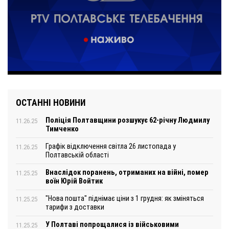
ОСТАННІ НОВИНИ
Поліція Полтавщини розшукує 62-річну Людмилу
11.26.25
Тимченко
Графік відключення світла 26 листопада у
11.26.25
Полтавській області
Внаслідок поранень, отриманих на війні, помер
11.25.25
воїн Юрій Войтик
"Нова пошта" піднімає ціни з 1 грудня: як зміняться
11.25.25
тарифи з доставки
У Полтаві попрощалися із військовими
11.25.25