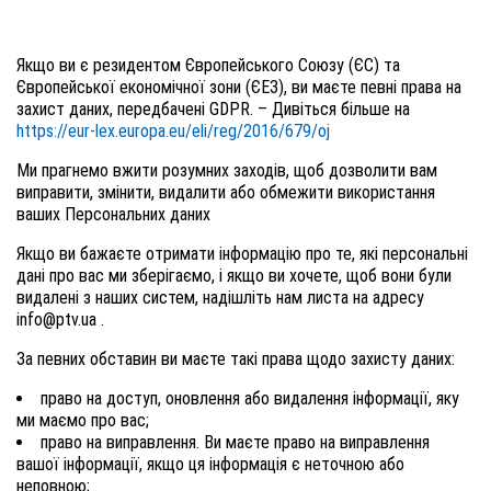
Якщо ви є резидентом Європейського Союзу (ЄС) та
Європейської економічної зони (ЄЕЗ), ви маєте певні права на
захист даних, передбачені GDPR. – Дивіться більше на
https://eur-lex.europa.eu/eli/reg/2016/679/oj
Ми прагнемо вжити розумних заходів, щоб дозволити вам
виправити, змінити, видалити або обмежити використання
ваших Персональних даних
Якщо ви бажаєте отримати інформацію про те, які персональні
дані про вас ми зберігаємо, і якщо ви хочете, щоб вони були
видалені з наших систем, надішліть нам листа на адресу
info@ptv.ua
.
За певних обставин ви маєте такі права щодо захисту даних:
право на доступ, оновлення або видалення інформації, яку
ми маємо про вас;
право на виправлення. Ви маєте право на виправлення
вашої інформації, якщо ця інформація є неточною або
неповною;