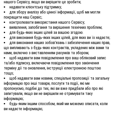
нашого Сервісу, якщо ви вирішите це зробити;
надавати клієнтську підтримку;
для збору аналізу або цінної інформації, щоб ми могли
покращити наш Сервіс;
контролювати використання нашого Сервісу;
виявлення, запобігання та вирішення технічних проблем;
для будь-яких інших цілей за вашою згодою.
для виконання будь-яких інших цілей, для яких ви їх надаєте;
для виконання наших зобов’язань і забезпечення наших прав,
що випливають з будь-яких контрактів, укладених між вами та
нами, включно з виставленням рахунків та збором;
щоб надавати вам повідомлення про ваш обліковий запис
та/або підписку, включаючи повідомлення про закінчення
терміну дії та оновлення, інструкції електронною поштою
тощо;
щоб надавати вам новини, спеціальні пропозиції та загальну
інформацію про інші товари, послуги та події, які ми
пропонуємо, подібні до тих, які ви вже придбали або про які
запитували, якщо ви не вирішили не отримувати таку
інформацію;
будь-яким іншим способом, який ми можемо описати, коли
ви надаєте інформацію;