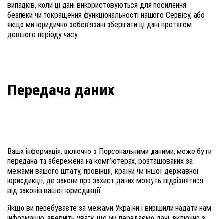
випадків, коли ці дані використовуються для посилення
безпеки чи покращення функціональності нашого Сервісу, або
якщо ми юридично зобов’язані зберігати ці дані протягом
довшого періоду часу.
Передача даних
Ваша інформація, включно з Персональними даними, може бути
передана та збережена на комп’ютерах, розташованих за
межами вашого штату, провінції, країни чи іншої державної
юрисдикції, де закони про захист даних можуть відрізнятися
від законів вашої юрисдикції.
Якщо ви перебуваєте за межами України і вирішили надати нам
інформацію, зверніть увагу, що ми передаємо дані, включно з