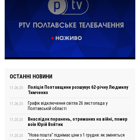
ОСТАННІ НОВИНИ
Поліція Полтавщини розшукує 62-річну Людмилу
11.26.25
Тимченко
Графік відключення світла 26 листопада у
11.26.25
Полтавській області
Внаслідок поранень, отриманих на війні, помер
11.25.25
воїн Юрій Войтик
"Нова пошта" піднімає ціни з 1 грудня: як зміняться
11.25.25