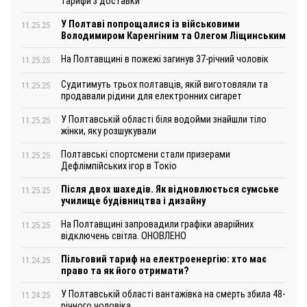
тарифи з доставки
У Полтаві попрощалися із військовими
11.25.25
Володимиром Каренгіним та Олегом Ліщинським
На Полтавщині в пожежі загинув 37-річний чоловік
11.25.25
Судитимуть трьох полтавців, якій виготовляли та
11.25.25
продавали рідини для електронних сигарет
У Полтавській області біля водойми знайшли тіло
11.25.25
жінки, яку розшукували
Полтавські спортсмени стали призерами
11.25.25
Дефлімпійських ігор в Токіо
Після двох шахедів. Як відновлюється сумське
11.25.25
училище будівництва і дизайну
На Полтавщині запровадили графіки аварійних
11.25.25
відключень світла. ОНОВЛЕНО
Пільговий тариф на електроенергію: хто має
11.24.25
право та як його отримати?
У Полтавській області вантажівка на смерть збила 48-
11.24.25
річного чоловіка