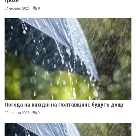
грози
04 червня 2025
0
Погода на вихідні на Полтавщині: будуть дощі
30 травня 2025
0