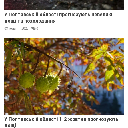
У Полтавській області прогнозують невеликі
дощі та похолодання
03 жовтня 2025
0
У Полтавській області 1-2 жовтня прогнозують
дощі