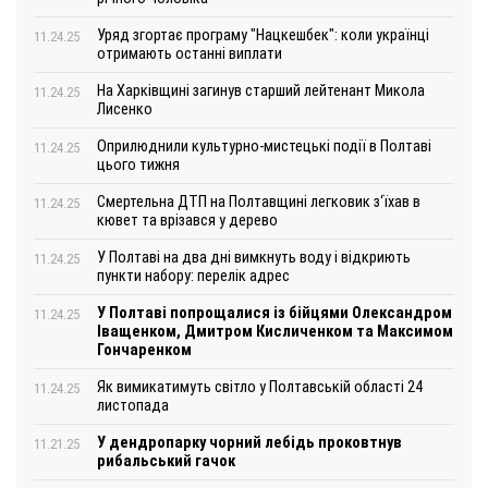
Уряд згортає програму "Нацкешбек": коли українці
11.24.25
отримають останні виплати
На Харківщині загинув старший лейтенант Микола
11.24.25
Лисенко
Оприлюднили культурно-мистецькі події в Полтаві
11.24.25
цього тижня
Смертельна ДТП на Полтавщині легковик з‘їхав в
11.24.25
кювет та врізався у дерево
У Полтаві на два дні вимкнуть воду і відкриють
11.24.25
пункти набору: перелік адрес
У Полтаві попрощалися із бійцями Олександром
11.24.25
Іващенком, Дмитром Кисличенком та Максимом
Гончаренком
Як вимикатимуть світло у Полтавській області 24
11.24.25
листопада
У дендропарку чорний лебідь проковтнув
11.21.25
рибальський гачок