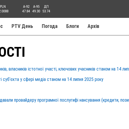
PLN
A-92
A-95
ДП
2.0088
47.84
49.30
53.74
ос
PTV День
Погода
Блоги
Aрхів
ОСТІ
в, власників істотної участі, ключових учасників станом на 14 ли
суб’єкта у сфері медіа станом на 14 липня 2025 року
давали провайдеру програмної послугифі нансування (кредити, поз