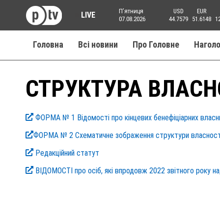
Пʼятниця
USD
EUR
LIVE
07.08.2026
44.7579
51.6148
1
Головна
Всі новини
Про Головне
Нагол
СТРУКТУРА ВЛАСН
ФОРМА № 1 Відомості про кінцевих бенефіціарних власникі
ФОРМА № 2 Схематичне зображення структури власності 
Редакційний статут
ВІДОМОСТІ про осіб, які впродовж 2022 звітного року на