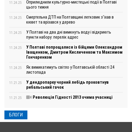
Оприлюднили культурно-мистецькі події в Полтаві
11.24.25
цього тижня
Смертельна ДТП на Полтавщині легковик з‘їхав в
11.24.25
кювет та врізався у дерево
У Полтаві на два дні вимкнуть воду і відкриють
11.24.25
пункти набору: перелік адрес
У Полтаві попрощалися із бійцями Олександром
11.24.25
Іващенком, Дмитром Кисличенком та Максимом
Гончаренком
Як вимикатимуть світло у Полтавській області 24
11.24.25
листопада
У дендропарку чорний лебідь проковтнув
11.21.25
рибальський гачок
Революція Гідності 2013 очима учасниці
11.21.25
БЛОГИ