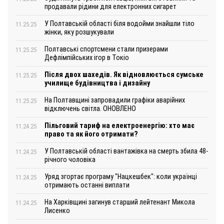
продавали рідини для електронних сигарет
У Полтавській області біля водойми знайшли тіло
11.25.25
жінки, яку розшукували
Полтавські спортсмени стали призерами
11.25.25
Дефлімпійських ігор в Токіо
Після двох шахедів. Як відновлюється сумське
11.25.25
училище будівництва і дизайну
На Полтавщині запровадили графіки аварійних
11.25.25
відключень світла. ОНОВЛЕНО
Пільговий тариф на електроенергію: хто має
11.24.25
право та як його отримати?
У Полтавській області вантажівка на смерть збила 48-
11.24.25
річного чоловіка
Уряд згортає програму "Нацкешбек": коли українці
11.24.25
отримають останні виплати
На Харківщині загинув старший лейтенант Микола
11.24.25
Лисенко