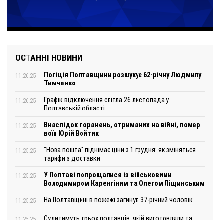
ОСТАННІ НОВИНИ
Поліція Полтавщини розшукує 62-річну Людмилу
11.26.25
Тимченко
Графік відключення світла 26 листопада у
11.26.25
Полтавській області
Внаслідок поранень, отриманих на війні, помер
11.25.25
воїн Юрій Войтик
"Нова пошта" піднімає ціни з 1 грудня: як зміняться
11.25.25
тарифи з доставки
У Полтаві попрощалися із військовими
11.25.25
Володимиром Каренгіним та Олегом Ліщинським
На Полтавщині в пожежі загинув 37-річний чоловік
11.25.25
Судитимуть трьох полтавців, якій виготовляли та
11.25.25