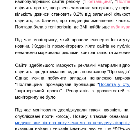
найпопулярніших сайтів регіону ("
Полтавщина
", "
Полта
свідчить про те, що рівень замовних матеріалів, у порів
кількість джинси становить 0,2% від загальної кількос
свідчить, як бачимо, про тенденцію зменшення кількос
Полтава була в топі регіонів, де ЗМІ найбільше 
публікува
Під час моніторингу, який провели експерти Інституту
новини. Жоден із промоніторених п'яти сайтів не публі
неналежно маркованої реклами, контрагітацію та замовни
Сайти здебільшого маркують рекламні матеріали відпо
свідчить про дотримання видань норм закону “Про медіа”
Однак можна побачити випадки неналежно маркован
“Полтавщина” промаркував публікацію “
Посвята у сту
“партнерський проект”. Репортажів з урочистостей 
моніторингу не було. 
Під час моніторингу досліджували також наявність на са
опубліковані проти когось). Новину з такими ознаками 
медики: вже півтора року чекаємо на передачу лікарні 
вказання прізвищ спікерів йдеться про те, що “
Військо