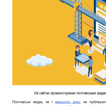
ПОЛІЦІЯ ПОЛТАВЩИНИ РОЗШУКУЄ 62-РІЧНУ
ЛЮДМИЛУ ТИМЧЕНКО
ОМ
26 листопада 2025
0
На сайтах промоніторених полтавських видан
Полтавські медіа, як і 
минулого року
, не публікуют