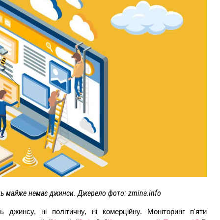
ВНАСЛІДОК ПОРАНЕНЬ, ОТРИМАНИХ НА ВІЙНІ,
ПОМЕР ВОЇН ЮРІЙ ВОЙТИК
25 листопада 2025
0
ь майже немає джинси. Джерело фото: zmina.info
ь джинсу, ні політичну, ні комерційну. Моніторинг п'яти 