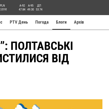
PLN
A-92
A-95
ДП
2.0191
47.84
49.30
53.74
ос
PTV День
Погода
Блоги
Aрхів
”: ПОЛТАВСЬКІ
СТИЛИСЯ ВІД