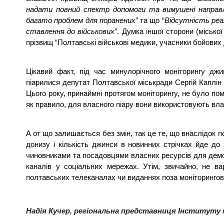
надати повний спектр допомоги та вимушені направл
багато проблем для поранених
” та що “
Відсутність реал
ставлення до військових
”. Думка іншої сторони (місько
прізвищ “Полтавські військові медики, учасники бойових д
Цікавий факт, під час минулорічного моніторингу дж
піарилися депутат Полтавської міськради Сергій Каплін
Цього року, принаймні протягом моніторингу, не було помі
як правило, для власного піару вони використовують влас
А от що залишається без змін, так це те, що внаслідок 
донизу і кількість джинси в новинних стрічках йде до
чиновниками та посадовцями власних ресурсів для демонс
каналів у соціальних мережах. Утім, звичайно, не в
полтавських телеканалах чи виданнях поза моніторингов
Надія Кучер, регіональна представниця Інституту м