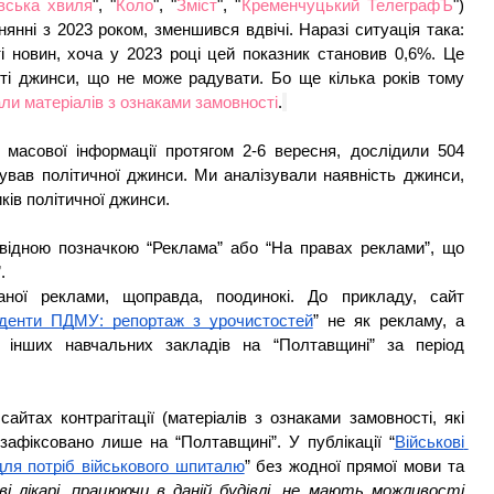
вська хвиля
", "
Коло
", "
Зміст
", "
Кременчуцький ТелеграфЪ
") 
нянні з 2023 роком, зменшився вдвічі. Наразі ситуація така: 
ті новин, хоча у 2023 році цей показник становив 0,6%. Це 
ті джинси, що не може радувати. Бо ще кілька років тому 
ли матеріалів з ознаками замовності
.
 масової інформації протягом 2-6 вересня, дослідили 504 
кував політичної джинси. Ми аналізували наявність джинси, 
ків політичної джинси.
відною позначкою “Реклама” або “На правах реклами”, що 
. 
ої реклами, щоправда, поодинокі. До прикладу, сайт 
денти ПДМУ: репортаж з урочистостей
” не як рекламу, а 
з інших навчальних закладів на “Полтавщині” за період 
йтах контрагітації (матеріалів з ознаками замовності, які 
зафіксовано лише на “Полтавщині”. У публікації “
Військові 
для потріб військового шпиталю
” без жодної прямої мови та 
ві лікарі, працюючи в даній будівлі, не мають можливості 