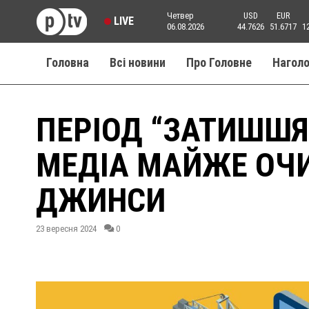
Четвер
USD
EUR
LIVE
06.08.2026
44.7626
51.6717
1
Головна
Всі новини
Про Головне
Нагол
ПЕРІОД “ЗАТИШШЯ
МЕДІА МАЙЖЕ ОЧИ
ДЖИНСИ
23 вересня 2024
0