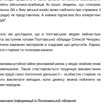
яти військовослужбовців до інших лікарень, що створює 
ьних дій з боку міської влади може свідчити про справжнє її 
ї ради) не представлена. А новина підписана без конкретних 
ій”.
инси, ми дослідили, що в полтавських медіях найчастіше 
 та заступник голови Полтавської облради Олексій Чепурко. 
чено замовних матеріалів зі згадками цих депутатів. Наразі, 
ні сторінки та телеграм-канали. 
повномасштабної війни рекламний ринок у медіа неабияк впав 
 зменшення. Також спостерігається тенденція використання 
трації своєї політичної діяльності – особистих сторінок та 
арто виключати випадки, коли джинсу можна побачити на 
им періодом. 
асової інформації в Полтавській області 