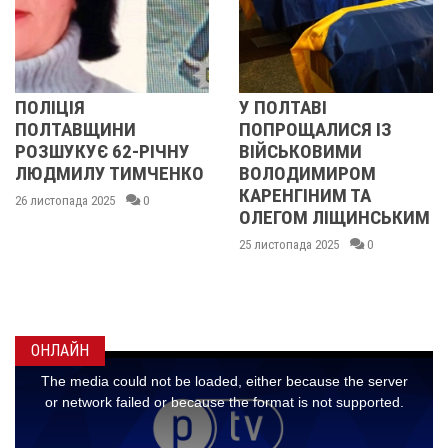
У ПОЛТАВІ
У ПОЛТАВІ
ПОПРОЩАЛИСЯ ІЗ
ПОПРОЩАЛИСЯ ІЗ
ВІЙСЬКОВИМИ
БІЙЦЯМИ
О
ВОЛОДИМИРОМ
ОЛЕКСАНДРОМ
КАРЕНГІНИМ ТА
ІВАЩЕНКОМ,
ОЛЕГОМ ЛІЩИНСЬКИМ
ДМИТРОМ
КИСЛИЧЕНКОМ ТА
25 листопада 2025
0
МАКСИМОМ
ГОНЧАРЕНКОМ
24 листопада 2025
0
ОНЛАЙН