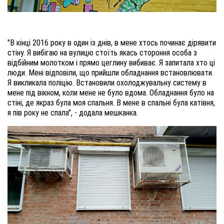
"В кінці 2016 року в один із днів, в мене хтось починає дірявити
стіну. Я вибігаю на вулицю стоїть якась стороння особа з
відбійним молотком і прямо цеглину вибиває. Я запитала хто ці
люди. Мені відповіли, що прийшли обладнання встановлювати.
Я викликала поліцію. Встановили охолоджувальну систему в
мене під вікном, коли мене не було вдома. Обладнання було на
стіні, де якраз була моя спальня. В мене в спальні була катівня,
я пів року не спала", - додала мешканка.