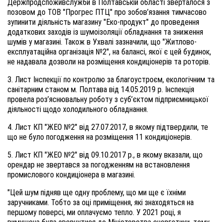
Держпродспоживслужби в Полтавській області зверталося з
позовом до ТОВ "Прогрес ПТЦ" про зобов’язання тимчасово
зупинити діяльність магазину "Еко-продукт" до проведення
додаткових заходів із шумоізоляції обладнання та зниження
шумів у магазині. Також в Ухвалі зазначили, що "Житлово-
експлуатаційна організація №2", на балансі, якої є цей будинок,
не надавала дозволи на розміщення кондиціонерів та роторів.
3. Лист Інспекції по контролю за благоустроєм, екологічним та
санітарним станом м. Полтава від 14.05.2019 р. Інспекція
провела роз’яснювальну роботу з суб’єктом підприємницької
діяльності щодо холодильного обладнання.
4. Лист КП "ЖЕО №2" від 27.07.2017, в якому підтвердили, те
що не було погодження на розміщення 11 кондиціонерів.
5. Лист КП "ЖЕО №2" від 09.10.2017 р., в якому вказали, що
орендар не звертався за погодженням на встановлення
промислового кондиціонера в магазині.
"Цей шум підняв ще одну проблему, що ми ще є їхніми
заручниками. Тобто за оці приміщення, які знаходяться на
першому поверсі, ми оплачуємо тепло. У 2021 році, я