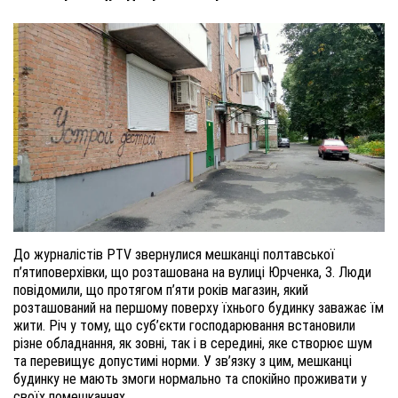
До журналістів PTV звернулися мешканці полтавської
п’ятиповерхівки, що розташована на вулиці Юрченка, 3. Люди
повідомили, що протягом п’яти років магазин, який
розташований на першому поверху їхнього будинку заважає їм
жити. Річ у тому, що суб’єкти господарювання встановили
різне обладнання, як зовні, так і в середині, яке створює шум
та перевищує допустимі норми. У зв’язку з цим, мешканці
будинку не мають змоги нормально та спокійно проживати у
своїх помешканнях.