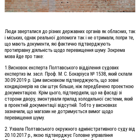
Люди зверталися до різних державних органів як обласних, так
і міських, однак реальної допомоги так і не отримали, попри те,
що мають документи, які фактично підтверджують
протиправну діяльність щодо перевищення шуму. Зокрема
мова йде про таке:
1.Висновок експерта Полтавського відділення судових
експертиз ім. засл. Проф. М. С. Бокаріуса № 1538, який склали
30.09.2019 р. Цим висновком підтверджують, що зовні
кондиціонерів на сім штук більше, ніж передбачено проектною
документацією. Крім цього, підтвердили, що на фасаді зі
сторони двору, змонтували прилад холодильної системи, який
в проектній документації відсутній. Тобто у висновках
зазначили, що магазин не дотримується вимог щодо
перевищення шуму.
2. Ухвала Полтавського окружного адміністративного суду від
20.10.2017 р., якою підтверджує Головне управління