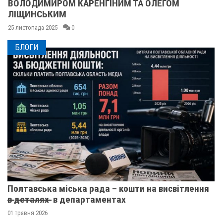
ВОЛОДИМИРОМ КАРЕНГІНИМ ТА ОЛЕГОМ
ЛІЩИНСЬКИМ
25 листопада 2025
0
БЛОГИ
Полтавська міська рада – кошти на висвітлення
в̶ ̶д̶е̶т̶а̶л̶я̶х̶ ̶ в департаментах
01 травня 2026