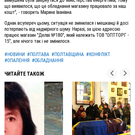
вимушена була звернутися до Міністерства енергетики, тому
що виявилося, що це обладнання магазину працювало за наш
кошт", - говорить Марина Іванівна.
Однак всупереч цьому, ситуація не змінилася і мешканці й досі
потерпають від надмірного шуму. Наразі, за цією адресою
працює магазин "Делві №180", який належить ТОВ "ОПТТОРГ -
15", але нічого так і не змінилося.
#НОВИНИ
#ПОЛТАВА
#ПОЛТАВЩИНА
#КОНФЛІКТ
#ОПАЛЕННЯ
#ОБЛАДНАННЯ
ЧИТАЙТЕ ТАКОЖ