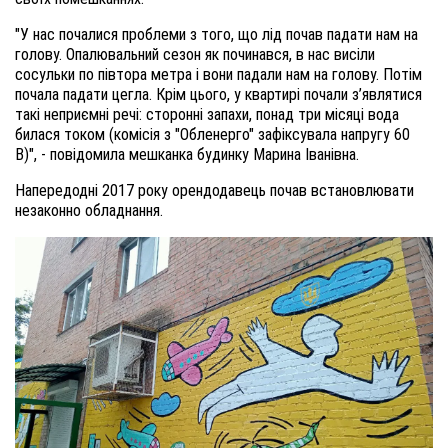
"У нас почалися проблеми з того, що лід почав падати нам на
голову. Опалювальний сезон як починався, в нас висіли
сосульки по півтора метра і вони падали нам на голову. Потім
почала падати цегла. Крім цього, у квартирі почали з’являтися
такі неприємні речі: сторонні запахи, понад три місяці вода
билася током (комісія з "Обленерго" зафіксувала напругу 60
В)", - повідомила мешканка будинку Марина Іванівна.
Напередодні 2017 року орендодавець почав встановлювати
незаконно обладнання.