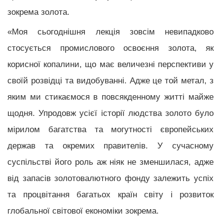
зокрема золота.
«Моя сьогоднішня лекція зовсім невипадково
стосується промислового освоєння золота, як
корисної копалини, що має величезні перспективи у
своїй розвідці та видобуванні. Адже це той метал, з
яким ми стикаємося в повсякденному житті майже
щодня. Упродовж усієї історії людства золото було
мірилом багатства та могутності європейських
держав та окремих правителів. У сучасному
суспільстві його роль аж ніяк не зменшилася, адже
від запасів золотовалютного фонду залежить успіх
та процвітання багатьох країн світу і розвиток
глобальної світової економіки зокрема.