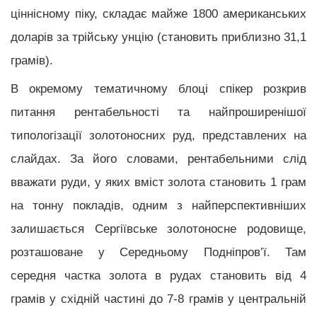
ціннісному піку, складає майже 1800 американських
доларів за трійську унцію (становить приблизно 31,1
грамів).
В окремому тематичному блоці спікер розкрив
питання рентабельності та найпроширенішої
типологізації золотоносних руд, представлених на
слайдах. За його словами, рентабельними слід
вважати руди, у яких вміст золота становить 1 грам
на тонну покладів, одним з найперспективніших
залишається Сергіївське золотоносне родовище,
розташоване у Середньому Подніпров’ї. Там
середня частка золота в рудах становить від 4
грамів у східній частині до 7-8 грамів у центральній