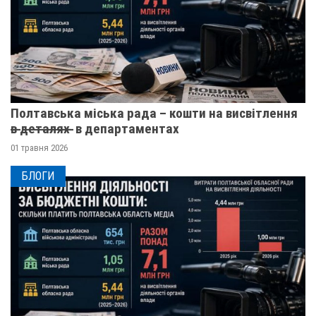
Полтавська міська рада – кошти на висвітлення
в̶ ̶д̶е̶т̶а̶л̶я̶х̶ ̶ в департаментах
01 травня 2026
БЛОГИ