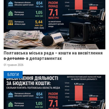
Полтавська міська рада – кошти на висвітлення
в̶ ̶д̶е̶т̶а̶л̶я̶х̶ ̶ в департаментах
01 травня 2026
БЛОГИ