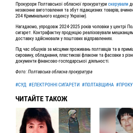
Прокурори Полтавської обласної прокуратури
скерували
до
незаконне виготовлення та збут підакцизних товарів, вчинени
204 Кримінального кодексу України).
Нагадаємо, упродовж 2024-2025 років чоловіки у центрі П
сигарет. Контрафактну продукцію реалізовували мешканцям
доставку здійснювали у поштових відправленнях.
Під час обшуків за місцями проживань полтавців та в примі
сировину, обладнання, пластикові флакони та фасовки з різни
документи фінансово-господарської діяльності.
Фото: Полтавська обласна прокуратура
#СУД
#ЕЛЕКТРОННІ СИГАРЕТИ
#ПОЛТАВЩИНА
#ПРОКУ
ЧИТАЙТЕ ТАКОЖ