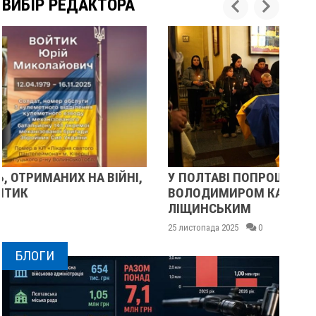
ВИБІР РЕДАКТОРА
У ПОЛТАВІ ПОПРОЩАЛИСЯ ІЗ ВІЙСЬКОВИМИ
П
ВОЛОДИМИРОМ КАРЕНГІНИМ ТА ОЛЕГОМ
С
ЛІЩИНСЬКИМ
25 
25 листопада 2025
0
БЛОГИ