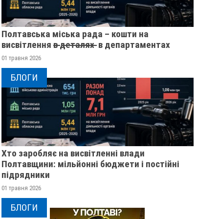
Полтавська міська рада – кошти на
висвітлення в̶ ̶д̶е̶т̶а̶л̶я̶х̶ ̶ в департаментах
01 травня 2026
БЛОГИ
Хто заробляє на висвітленні влади
Полтавщини: мільйонні бюджети і постійні
підрядники
01 травня 2026
БЛОГИ