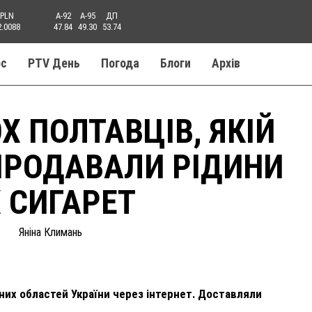
PLN
A-92
A-95
ДП
2.0088
47.84
49.30
53.74
ос
PTV День
Погода
Блоги
Aрхів
 ПОЛТАВЦІВ, ЯКІЙ
ПРОДАВАЛИ РІДИНИ
 СИГАРЕТ
Яніна Климань
них областей України через інтернет. Доставляли