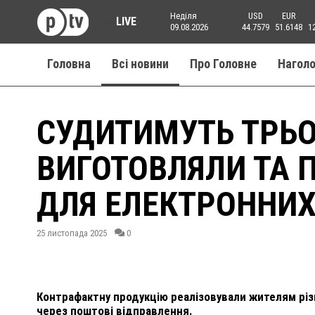
Неділя
USD
EUR
LIVE
09.08.2026
44.7579
51.6148
1
Головна
Всі новини
Про Головне
Нагол
СУДИТИМУТЬ ТРЬОХ
ВИГОТОВЛЯЛИ ТА 
ДЛЯ ЕЛЕКТРОННИХ
25 листопада 2025
0
Контрафактну продукцію реалізовували жителям різ
через поштові відправлення.