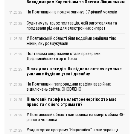
Володимиром Каренгіним та Олегом Ліщинським
На Полтавщині в пожежі загинув 37-річний чоловік
11.25.25
Судитимуть трьох полтавців, якій виготовляли та
11.25.25
продавали рідини для електронних сигарет
У Полтавській області біля водойми знайшли тіло
11.25.25
жінки, яку розшукували
Полтавські спортсмени стали призерами
11.25.25
Дефлімпійських ігор в Токіо
Після двох шахедів. Як відновлюється сумське
11.25.25
училище будівництва і дизайну
На Полтавщині запровадили графіки аварійних
11.25.25
відключень світла. ОНОВЛЕНО
Пільговий тариф на електроенергію: хто має
11.24.25
право та як його отримати?
У Полтавській області вантажівка на смерть збила 48-
11.24.25
річного чоловіка
Уряд згортає програму "Нацкешбек": коли українці
11.24.25