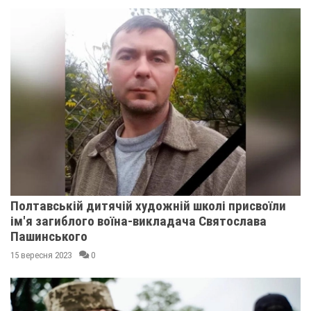
Полтавській дитячій художній школі присвоїли
ім'я загиблого воїна-викладача Святослава
Пашинського
15 вересня 2023
0