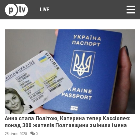
LIVE
Анна стала Лолітою, Катерина тепер Кассіопея:
понад 300 жителів Полтавщини змінили імена
28 січня 2025
0