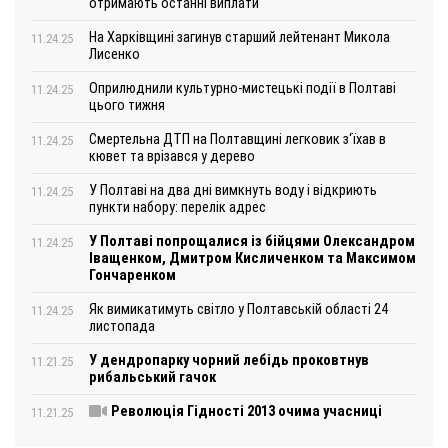
отримають останні виплати
На Харківщині загинув старший лейтенант Микола
11.24.25
Лисенко
Оприлюднили культурно-мистецькі події в Полтаві
11.24.25
цього тижня
Смертельна ДТП на Полтавщині легковик з‘їхав в
11.24.25
кювет та врізався у дерево
У Полтаві на два дні вимкнуть воду і відкриють
11.24.25
пункти набору: перелік адрес
У Полтаві попрощалися із бійцями Олександром
11.24.25
Іващенком, Дмитром Кисличенком та Максимом
Гончаренком
Як вимикатимуть світло у Полтавській області 24
11.24.25
листопада
У дендропарку чорний лебідь проковтнув
11.21.25
рибальський гачок
Революція Гідності 2013 очима учасниці
11.21.25