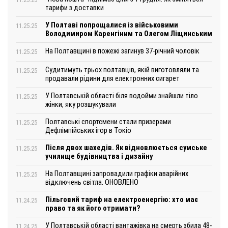
тарифи з доставки
У Полтаві попрощалися із військовими
11.25.25
Володимиром Каренгіним та Олегом Ліщинським
На Полтавщині в пожежі загинув 37-річний чоловік
11.25.25
Судитимуть трьох полтавців, якій виготовляли та
11.25.25
продавали рідини для електронних сигарет
У Полтавській області біля водойми знайшли тіло
11.25.25
жінки, яку розшукували
Полтавські спортсмени стали призерами
11.25.25
Дефлімпійських ігор в Токіо
Після двох шахедів. Як відновлюється сумське
11.25.25
училище будівництва і дизайну
На Полтавщині запровадили графіки аварійних
11.25.25
відключень світла. ОНОВЛЕНО
Пільговий тариф на електроенергію: хто має
11.24.25
право та як його отримати?
У Полтавській області вантажівка на смерть збила 48-
11.24.25