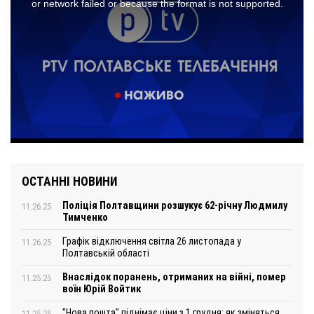
ОСТАННІ НОВИНИ
Поліція Полтавщини розшукує 62-річну Людмилу
11.26.25
Тимченко
Графік відключення світла 26 листопада у
11.26.25
Полтавській області
Внаслідок поранень, отриманих на війні, помер
11.25.25
воїн Юрій Войтик
"Нова пошта" піднімає ціни з 1 грудня: як зміняться
11.25.25