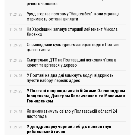
річного чоловіка
Уряд згортає програму "Нацкешбек": коли українці
11.24.25
отримають останні виплати
На Харківщині загинув старший лейтенант Микола
11.24.25
Лисенко
Оприлюднили культурно-мистецькі події в Полтаві
11.24.25
цього тижня
Смертельна ДТП на Полтавщині легковик з‘їхав в
11.24.25
кювет та врізався у дерево
У Полтаві на два дні вимкнуть воду і відкриють
11.24.25
пункти набору: перелік адрес
У Полтаві попрощалися із бійцями Олександром
11.24.25
Іващенком, Дмитром Кисличенком та Максимом
Гончаренком
Як вимикатимуть світло у Полтавській області 24
11.24.25
листопада
У дендропарку чорний лебідь проковтнув
11.21.25
рибальський гачок