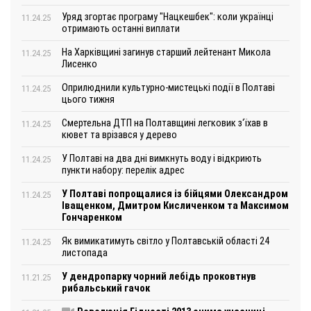
Уряд згортає програму "Нацкешбек": коли українці
11.24.25
отримають останні виплати
На Харківщині загинув старший лейтенант Микола
11.24.25
Лисенко
Оприлюднили культурно-мистецькі події в Полтаві
11.24.25
цього тижня
Смертельна ДТП на Полтавщині легковик з‘їхав в
11.24.25
кювет та врізався у дерево
У Полтаві на два дні вимкнуть воду і відкриють
11.24.25
пункти набору: перелік адрес
У Полтаві попрощалися із бійцями Олександром
11.24.25
Іващенком, Дмитром Кисличенком та Максимом
Гончаренком
Як вимикатимуть світло у Полтавській області 24
11.24.25
листопада
У дендропарку чорний лебідь проковтнув
11.21.25
рибальський гачок