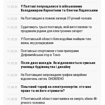
У Полтаві попрощалися із військовими
11.25.25
Володимиром Каренгіним та Олегом Ліщинським
На Полтавщині в пожежі загинув 37-річний чоловік
11.25.25
Судитимуть трьох полтавців, якій виготовляли та
11.25.25
продавали рідини для електронних сигарет
У Полтавській області біля водойми знайшли тіло
11.25.25
жінки, яку розшукували
Полтавські спортсмени стали призерами
11.25.25
Дефлімпійських ігор в Токіо
Після двох шахедів. Як відновлюється сумське
11.25.25
училище будівництва і дизайну
На Полтавщині запровадили графіки аварійних
11.25.25
відключень світла. ОНОВЛЕНО
Пільговий тариф на електроенергію: хто має
11.24.25
право та як його отримати?
У Полтавській області вантажівка на смерть збила 48-
11.24.25
річного чоловіка