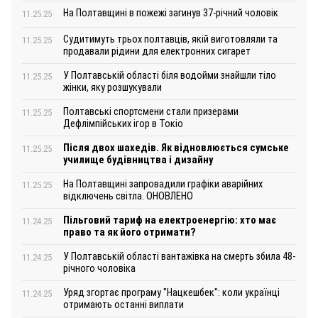
На Полтавщині в пожежі загинув 37-річний чоловік
11.25.25
Судитимуть трьох полтавців, якій виготовляли та
11.25.25
продавали рідини для електронних сигарет
У Полтавській області біля водойми знайшли тіло
11.25.25
жінки, яку розшукували
Полтавські спортсмени стали призерами
11.25.25
Дефлімпійських ігор в Токіо
Після двох шахедів. Як відновлюється сумське
11.25.25
училище будівництва і дизайну
На Полтавщині запровадили графіки аварійних
11.25.25
відключень світла. ОНОВЛЕНО
Пільговий тариф на електроенергію: хто має
11.24.25
право та як його отримати?
У Полтавській області вантажівка на смерть збила 48-
11.24.25
річного чоловіка
Уряд згортає програму "Нацкешбек": коли українці
11.24.25
отримають останні виплати