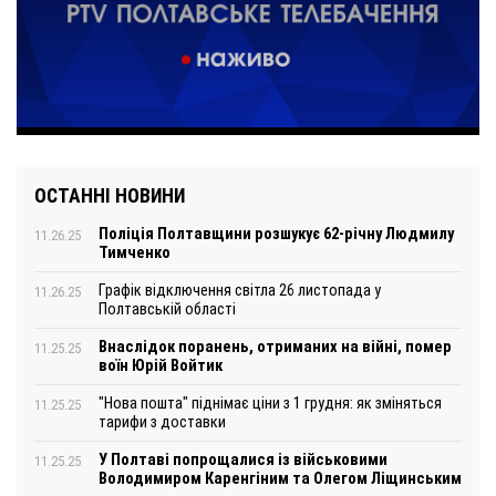
ОСТАННІ НОВИНИ
Поліція Полтавщини розшукує 62-річну Людмилу
11.26.25
Тимченко
Графік відключення світла 26 листопада у
11.26.25
Полтавській області
Внаслідок поранень, отриманих на війні, помер
11.25.25
воїн Юрій Войтик
"Нова пошта" піднімає ціни з 1 грудня: як зміняться
11.25.25
тарифи з доставки
У Полтаві попрощалися із військовими
11.25.25
Володимиром Каренгіним та Олегом Ліщинським