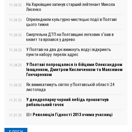
На Харківщині загинув старший лейтенант Микола
11.24.25
Лисенко
Оприлюднили культурно-мистецькі події в Полтаві
11.24.25
цього тижня
Смертельна ДТП на Полтавщині легковик з‘їхав в
11.24.25
кювет та врізався у дерево
У Полтаві на два дні вимкнуть воду і відкриють
11.24.25
пункти набору: перелік адрес
У Полтаві попрощалися із бійцями Олександром
11.24.25
Іващенком, Дмитром Кисличенком та Максимом
Гончаренком
Як вимикатимуть світло у Полтавській області 24
11.24.25
листопада
У дендропарку чорний лебідь проковтнув
11.21.25
рибальський гачок
Революція Гідності 2013 очима учасниці
11.21.25