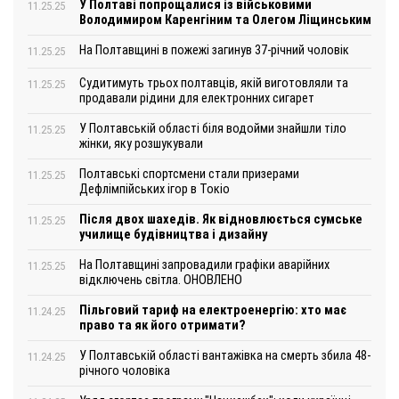
У Полтаві попрощалися із військовими
11.25.25
Володимиром Каренгіним та Олегом Ліщинським
На Полтавщині в пожежі загинув 37-річний чоловік
11.25.25
Судитимуть трьох полтавців, якій виготовляли та
11.25.25
продавали рідини для електронних сигарет
У Полтавській області біля водойми знайшли тіло
11.25.25
жінки, яку розшукували
Полтавські спортсмени стали призерами
11.25.25
Дефлімпійських ігор в Токіо
Після двох шахедів. Як відновлюється сумське
11.25.25
училище будівництва і дизайну
На Полтавщині запровадили графіки аварійних
11.25.25
відключень світла. ОНОВЛЕНО
Пільговий тариф на електроенергію: хто має
11.24.25
право та як його отримати?
У Полтавській області вантажівка на смерть збила 48-
11.24.25
річного чоловіка