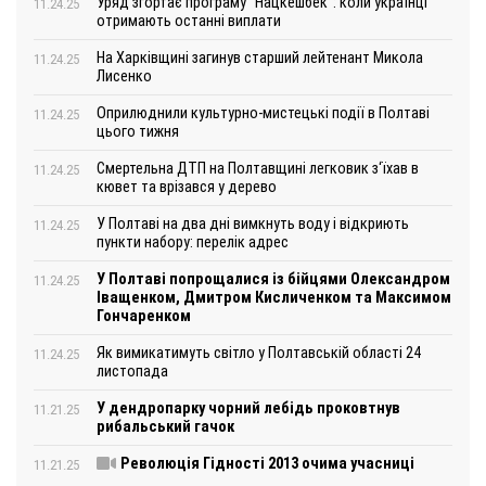
Уряд згортає програму "Нацкешбек": коли українці
11.24.25
отримають останні виплати
На Харківщині загинув старший лейтенант Микола
11.24.25
Лисенко
Оприлюднили культурно-мистецькі події в Полтаві
11.24.25
цього тижня
Смертельна ДТП на Полтавщині легковик з‘їхав в
11.24.25
кювет та врізався у дерево
У Полтаві на два дні вимкнуть воду і відкриють
11.24.25
пункти набору: перелік адрес
У Полтаві попрощалися із бійцями Олександром
11.24.25
Іващенком, Дмитром Кисличенком та Максимом
Гончаренком
Як вимикатимуть світло у Полтавській області 24
11.24.25
листопада
У дендропарку чорний лебідь проковтнув
11.21.25
рибальський гачок
Революція Гідності 2013 очима учасниці
11.21.25