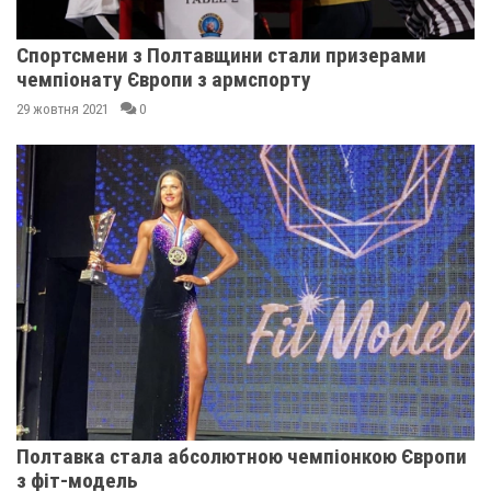
Спортсмени з Полтавщини стали призерами
чемпіонату Європи з армспорту
29 жовтня 2021
0
Полтавка стала абсолютною чемпіонкою Європи
з фіт-модель