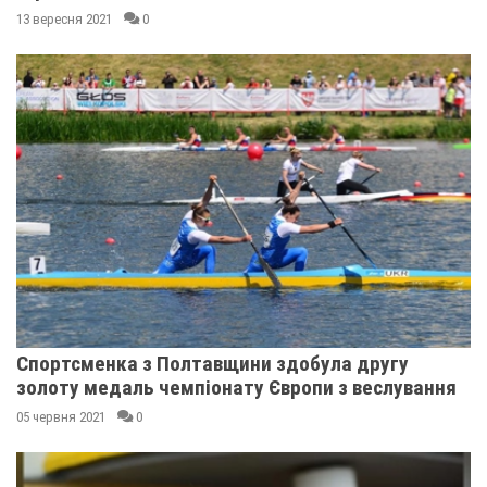
13 вересня 2021
0
Спортсменка з Полтавщини здобула другу
золоту медаль чемпіонату Європи з веслування
05 червня 2021
0