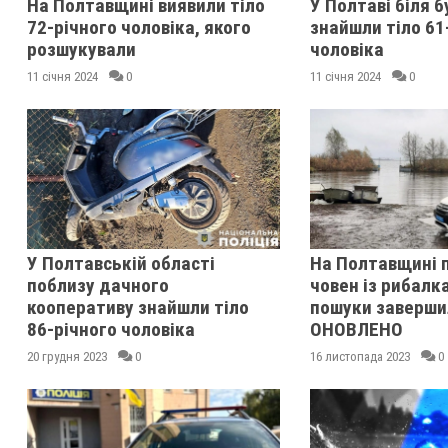
На Полтавщині виявили тіло
У Полтаві біля 
72-річного чоловіка, якого
знайшли тіло 61
розшукували
чоловіка
11 січня 2024
0
11 січня 2024
0
У Полтавській області
На Полтавщині 
поблизу дачного
човен із рибалка
кооперативу знайшли тіло
пошуки заверши
86-річного чоловіка
ОНОВЛЕНО
20 грудня 2023
0
16 листопада 2023
0