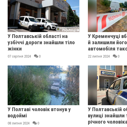
У Полтавській області на
У Кременчуці вб
узбіччі дороги знайшли тіло
й залишили його 
жінки
автомобіля такс
07 серпня 2024
0
22 липня 2024
0
У Полтаві чоловік втонув у
У Полтавській о
водоймі
вулиці знайшли 
річного чоловік
08 липня 2024
0