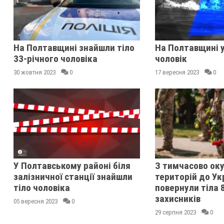
На Полтавщині знайшли тіло
На Полтавщині у
33-річного чоловіка
чоловік
30 жовтня 2023
0
17 вересня 2023
0
У Полтавському районі біля
З тимчасово ок
залізничної станції знайшли
територій до Ук
тіло чоловіка
повернули тіла 
захисників
05 вересня 2023
0
29 серпня 2023
0