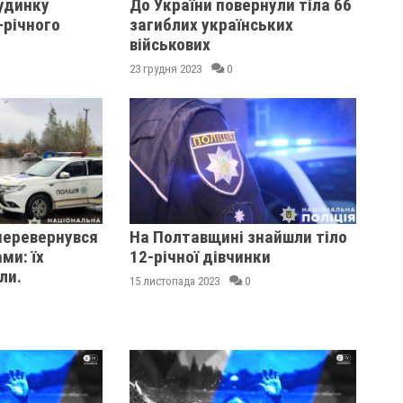
будинку
До України повернули тіла 66
-річного
загиблих українських
військових
23 грудня 2023
0
перевернувся
На Полтавщині знайшли тіло
ми: їх
12-річної дівчинки
ли.
15 листопада 2023
0