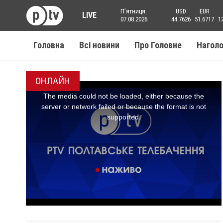
Пʼятниця
USD
EUR
LIVE
07.08.2026
44.7626
51.6717
1
Головна
Всі новини
Про Головне
Нагол
ОНЛАЙН