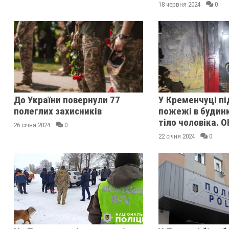
18 червня 2024
0
До України повернули 77
У Кременчуці пі
полеглих захисників
пожежі в будин
тіло чоловіка.
26 січня 2024
0
22 січня 2024
0