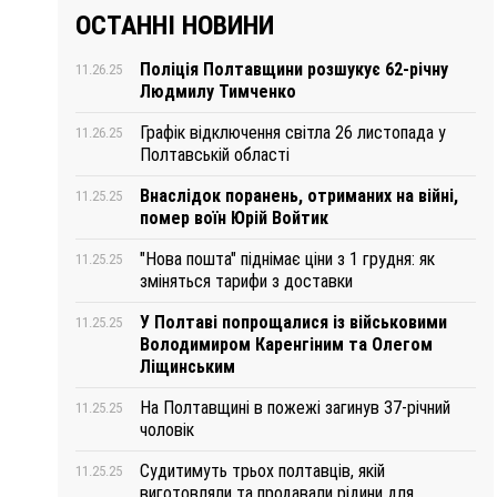
ОСТАННІ НОВИНИ
Поліція Полтавщини розшукує 62-річну
11.26.25
Людмилу Тимченко
Графік відключення світла 26 листопада у
11.26.25
Полтавській області
Внаслідок поранень, отриманих на війні,
11.25.25
помер воїн Юрій Войтик
"Нова пошта" піднімає ціни з 1 грудня: як
11.25.25
зміняться тарифи з доставки
У Полтаві попрощалися із військовими
11.25.25
Володимиром Каренгіним та Олегом
Ліщинським
На Полтавщині в пожежі загинув 37-річний
11.25.25
чоловік
Судитимуть трьох полтавців, якій
11.25.25
виготовляли та продавали рідини для