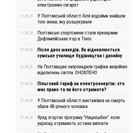
електронних сигарет
У Полтавській області біля водойми знайшли
11.25.25
тіло жінки, яку розшукували
Полтавські спортсмени стали призерами
11.25.25
Дефлімпійських ігор в Токіо
Після двох шахедів. Як відновлюється
11.25.25
сумське училище будівництва і дизайну
На Полтавщині запровадили графіки аварійних
11.25.25
відключень світла. ОНОВЛЕНО
Пільговий тариф на електроенергію: хто
11.24.25
має право та як його отримати?
У Полтавській області вантажівка на смерть
11.24.25
збила 48-річного чоловіка
Уряд згортає програму "Нацкешбек": коли
11.24.25
українці отримають останні виплати