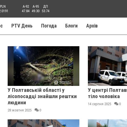
PLN
A-92
A-95
ДП
2.0191
47.84
49.30
53.74
ос
PTV День
Погода
Блоги
Aрхів
У Полтавській області у
У центрі Полта
лісопосадці знайшли рештки
тіло чоловіка
людини
14 серпня 2025
0
28 жовтня 2025
0