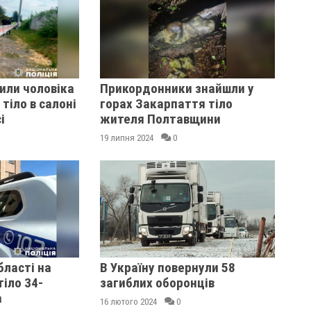
или чоловіка
Прикордонники знайшли у
тіло в салоні
горах Закарпаття тіло
і
жителя Полтавщини
19 липня 2024
0
бласті на
В Україну повернули 58
тіло 34-
загиблих оборонців
а
16 лютого 2024
0