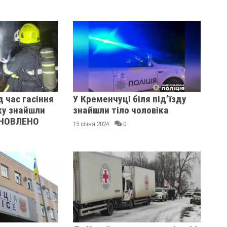
д час гасіння
У Кременчуці біля під’їзду
ку знайшли
знайшли тіло чоловіка
 ОНОВЛЕНО
15 січня 2024
0