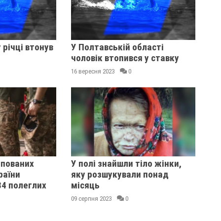
 річці втонув
У Полтавській області
чоловік втопився у ставку
16 вересня 2023
0
упованих
У полі знайшли тіло жінки,
раїни
яку розшукували понад
84 полеглих
місяць
09 серпня 2023
0