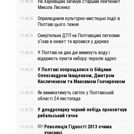
На Харківщині загинув старший лейтенант
11.24.25
Микола Лисенко
Оприлюднили культурно-мистецькі події в
11.24.25
Полтаві цього тижня
Смертельна ДТП на Полтавщині легковик
11.24.25
з‘їхав в кювет та врізався у дерево
У Полтаві на два дні вимкнуть воду і
11.24.25
відкриють пункти набору: перелік адрес
У Полтаві попрощалися із бійцями
11.24.25
Олександром Іващенком, Дмитром
Кисличенком та Максимом Гончаренком
Як вимикатимуть світло у Полтавській
11.24.25
області 24 листопада
У дендропарку чорний лебідь проковтнув
11.21.25
рибальський гачок
Революція Гідності 2013 очима
11.21.25
учасниці