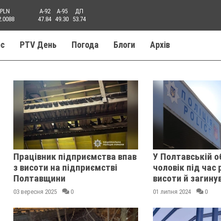
PLN
A-92
A-95
ДП
2.0088
47.84
49.30
53.74
ос
PTV День
Погода
Блоги
Aрхів
Працівник підприємства впав
У Полтавській о
з висоти на підприємстві
чоловік під час 
Полтавщини
висоти й загину
03 вересня 2025
0
01 липня 2024
0