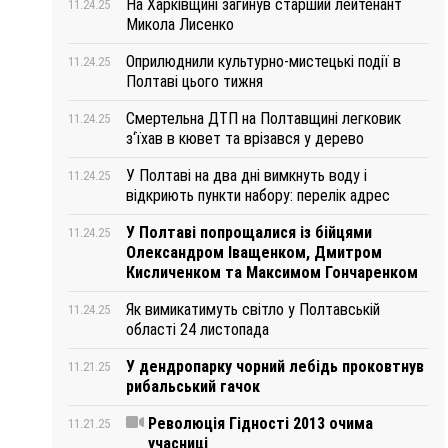
На Харківщині загинув старший лейтенант
11.24.25
Микола Лисенко
Оприлюднили культурно-мистецькі події в
11.24.25
Полтаві цього тижня
Смертельна ДТП на Полтавщині легковик
11.24.25
з‘їхав в кювет та врізався у дерево
У Полтаві на два дні вимкнуть воду і
11.24.25
відкриють пункти набору: перелік адрес
У Полтаві попрощалися із бійцями
11.24.25
Олександром Іващенком, Дмитром
Кисличенком та Максимом Гончаренком
Як вимикатимуть світло у Полтавській
11.24.25
області 24 листопада
У дендропарку чорний лебідь проковтнув
11.21.25
рибальський гачок
Революція Гідності 2013 очима
11.21.25
учасниці