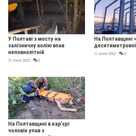
У Полтаві з мосту на
На Полтавщині ч
залізничну колію впав
десятиметрової
неповнолітній
11 січня 2022
0
21 січня 2022
0
На Полтавщині в кар’єрі
чоловік упав з