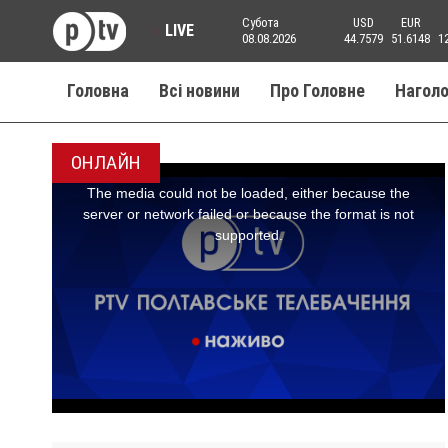
Субота
USD
EUR
LIVE
08.08.2026
44.7579
51.6148
1
Головна
Всі новини
Про Головне
Нагол
ОНЛАЙН