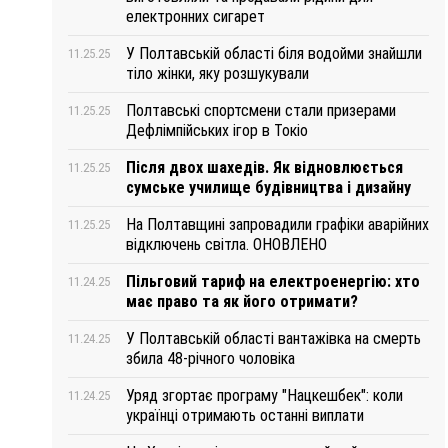
електронних сигарет
У Полтавській області біля водойми знайшли
11.25.25
тіло жінки, яку розшукували
Полтавські спортсмени стали призерами
11.25.25
Дефлімпійських ігор в Токіо
Після двох шахедів. Як відновлюється
11.25.25
сумське училище будівництва і дизайну
На Полтавщині запровадили графіки аварійних
11.25.25
відключень світла. ОНОВЛЕНО
Пільговий тариф на електроенергію: хто
11.24.25
має право та як його отримати?
У Полтавській області вантажівка на смерть
11.24.25
збила 48-річного чоловіка
Уряд згортає програму "Нацкешбек": коли
11.24.25
українці отримають останні виплати