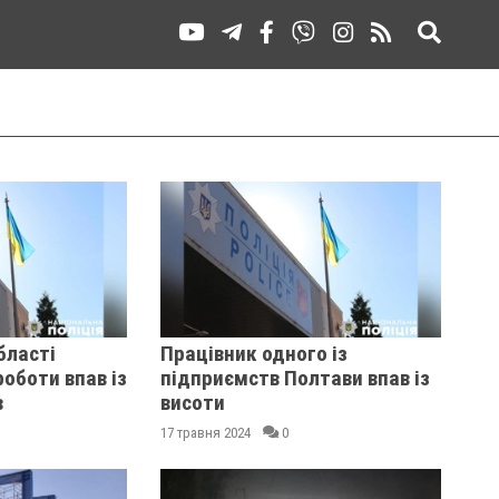
бласті
Працівник одного із
роботи впав із
підприємств Полтави впав із
в
висоти
17 травня 2024
0