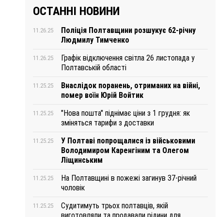
ОСТАННІ НОВИНИ
Поліція Полтавщини розшукує 62-річну
11.26.25
Людмилу Тимченко
Графік відключення світла 26 листопада у
11.26.25
Полтавській області
Внаслідок поранень, отриманих на війні,
11.25.25
помер воїн Юрій Войтик
"Нова пошта" піднімає ціни з 1 грудня: як
11.25.25
зміняться тарифи з доставки
У Полтаві попрощалися із військовими
11.25.25
Володимиром Каренгіним та Олегом
Ліщинським
На Полтавщині в пожежі загинув 37-річний
11.25.25
чоловік
Судитимуть трьох полтавців, якій
11.25.25
виготовляли та продавали рідини для