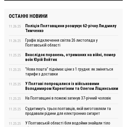
ОСТАННІ НОВИНИ
Поліція Полтавщини розшукує 62-річну Людмилу
11.26.25
Тимченко
Графік відключення світла 26 листопада у
11.26.25
Полтавській області
Внаслідок поранень, отриманих на війні, помер
11.25.25
воїн Юрій Войтик
"Нова пошта" піднімає ціни з 1 грудня: як зміняться
11.25.25
тарифи з доставки
У Полтаві попрощалися із військовими
11.25.25
Володимиром Каренгіним та Олегом Ліщинським
На Полтавщині в пожежі загинув 37-річний чоловік
11.25.25
Судитимуть трьох полтавців, якій виготовляли та
11.25.25
продавали рідини для електронних сигарет
У Полтавській області біля водойми знайшли тіло
11.25.25