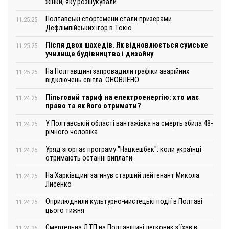
жінки, яку розшукували
Полтавські спортсмени стали призерами
11.25.25
Дефлімпійських ігор в Токіо
Після двох шахедів. Як відновлюється сумське
11.25.25
училище будівництва і дизайну
На Полтавщині запровадили графіки аварійних
11.25.25
відключень світла. ОНОВЛЕНО
Пільговий тариф на електроенергію: хто має
11.24.25
право та як його отримати?
У Полтавській області вантажівка на смерть збила 48-
11.24.25
річного чоловіка
Уряд згортає програму "Нацкешбек": коли українці
11.24.25
отримають останні виплати
На Харківщині загинув старший лейтенант Микола
11.24.25
Лисенко
Оприлюднили культурно-мистецькі події в Полтаві
11.24.25
цього тижня
Смертельна ДТП на Полтавщині легковик з‘їхав в
11.24.25