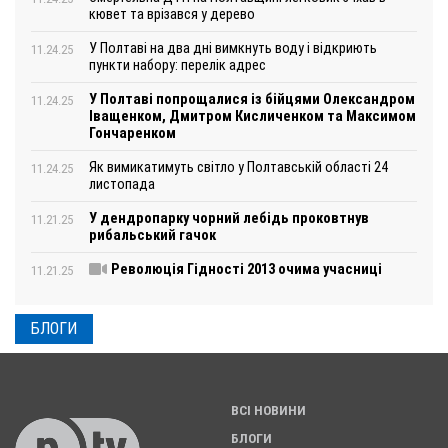
кювет та врізався у дерево
У Полтаві на два дні вимкнуть воду і відкриють
11.24.25
пункти набору: перелік адрес
У Полтаві попрощалися із бійцями Олександром
11.24.25
Іващенком, Дмитром Кисличенком та Максимом
Гончаренком
Як вимикатимуть світло у Полтавській області 24
11.24.25
листопада
У дендропарку чорний лебідь проковтнув
11.21.25
рибальський гачок
Революція Гідності 2013 очима учасниці
11.21.25
БЛОГИ
ВСІ НОВИНИ
БЛОГИ