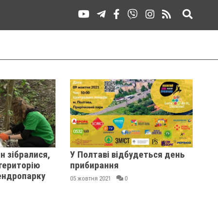
н зібралися,
У Полтаві відбудеться день
територію
прибирання
ендропарку
05 жовтня 2021
0