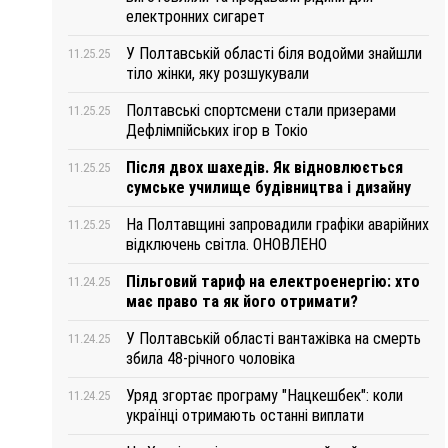
електронних сигарет
У Полтавській області біля водойми знайшли
11.25.25
тіло жінки, яку розшукували
Полтавські спортсмени стали призерами
11.25.25
Дефлімпійських ігор в Токіо
Після двох шахедів. Як відновлюється
11.25.25
сумське училище будівництва і дизайну
На Полтавщині запровадили графіки аварійних
11.25.25
відключень світла. ОНОВЛЕНО
Пільговий тариф на електроенергію: хто
11.24.25
має право та як його отримати?
У Полтавській області вантажівка на смерть
11.24.25
збила 48-річного чоловіка
Уряд згортає програму "Нацкешбек": коли
11.24.25
українці отримають останні виплати