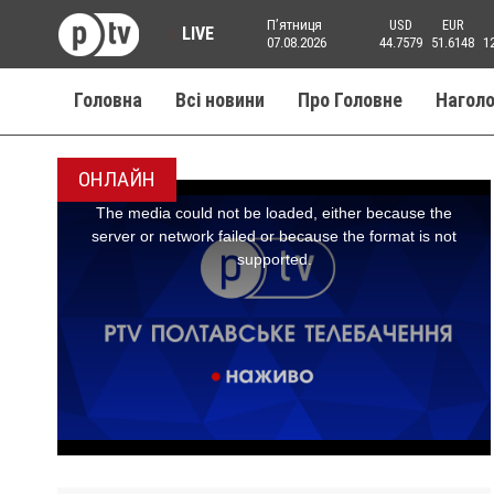
Пʼятниця
USD
EUR
LIVE
07.08.2026
44.7579
51.6148
1
Головна
Всі новини
Про Головне
Нагол
ОНЛАЙН