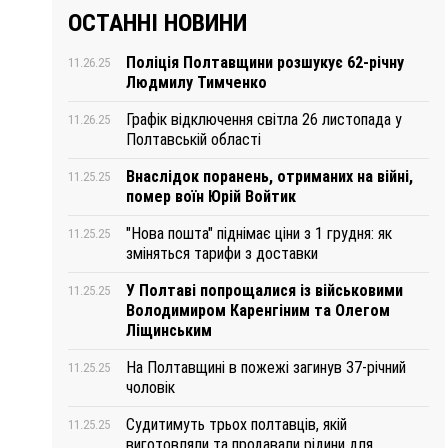
ОСТАННІ НОВИНИ
Поліція Полтавщини розшукує 62-річну
11.26.25
Людмилу Тимченко
Графік відключення світла 26 листопада у
11.26.25
Полтавській області
Внаслідок поранень, отриманих на війні,
11.25.25
помер воїн Юрій Войтик
"Нова пошта" піднімає ціни з 1 грудня: як
11.25.25
зміняться тарифи з доставки
У Полтаві попрощалися із військовими
11.25.25
Володимиром Каренгіним та Олегом
Ліщинським
На Полтавщині в пожежі загинув 37-річний
11.25.25
чоловік
Судитимуть трьох полтавців, якій
11.25.25
виготовляли та продавали рідини для