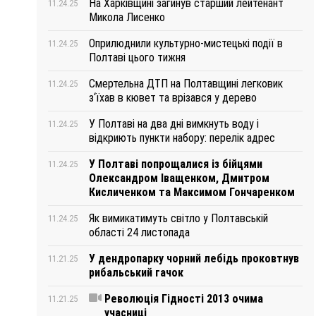
На Харківщині загинув старший лейтенант
11.24.25
Микола Лисенко
Оприлюднили культурно-мистецькі події в
11.24.25
Полтаві цього тижня
Смертельна ДТП на Полтавщині легковик
11.24.25
з‘їхав в кювет та врізався у дерево
У Полтаві на два дні вимкнуть воду і
11.24.25
відкриють пункти набору: перелік адрес
У Полтаві попрощалися із бійцями
11.24.25
Олександром Іващенком, Дмитром
Кисличенком та Максимом Гончаренком
Як вимикатимуть світло у Полтавській
11.24.25
області 24 листопада
У дендропарку чорний лебідь проковтнув
11.21.25
рибальський гачок
Революція Гідності 2013 очима
11.21.25
учасниці