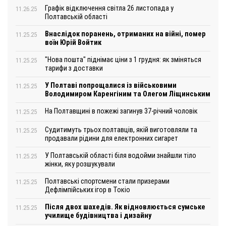
Графік відключення світла 26 листопада у
11.26.25
Полтавській області
Внаслідок поранень, отриманих на війні, помер
11.25.25
воїн Юрій Войтик
"Нова пошта" піднімає ціни з 1 грудня: як зміняться
11.25.25
тарифи з доставки
У Полтаві попрощалися із військовими
11.25.25
Володимиром Каренгіним та Олегом Ліщинським
На Полтавщині в пожежі загинув 37-річний чоловік
11.25.25
Судитимуть трьох полтавців, якій виготовляли та
11.25.25
продавали рідини для електронних сигарет
У Полтавській області біля водойми знайшли тіло
11.25.25
жінки, яку розшукували
Полтавські спортсмени стали призерами
11.25.25
Дефлімпійських ігор в Токіо
Після двох шахедів. Як відновлюється сумське
11.25.25
училище будівництва і дизайну