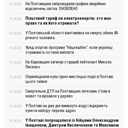
На Полтавщині запровадили графіки аварійних
11.25.25
відключень світла. ОНОВЛЕНО
Пільговий тариф на електроенергію: хто має
11.24.25
право та як його отримати?
У Полтавській області вантажівка на смерть збила 48-
11.24.25
річного чоловіка
Уряд згортає програму "Нацкешбек": коли українці
11.24.25
отримають останні виплати
На Харківщині загинув старший лейтенант Микола
11.24.25
Лисенко
Оприлюднили культурно-мистецькі події в Полтаві
11.24.25
цього тижня
Смертельна ДТП на Полтавщині легковик з‘їхав в
11.24.25
кювет та врізався у дерево
У Полтаві на два дні вимкнуть воду і відкриють
11.24.25
пункти набору: перелік адрес
У Полтаві попрощалися із бійцями Олександром
11.24.25
Іващенком, Дмитром Кисличенком та Максимом