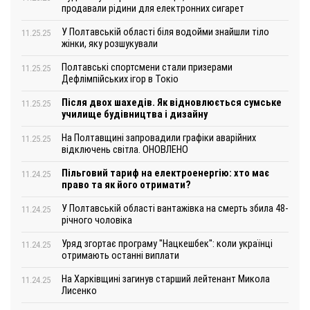
продавали рідини для електронних сигарет
У Полтавській області біля водойми знайшли тіло
11.25.25
жінки, яку розшукували
Полтавські спортсмени стали призерами
11.25.25
Дефлімпійських ігор в Токіо
Після двох шахедів. Як відновлюється сумське
11.25.25
училище будівництва і дизайну
На Полтавщині запровадили графіки аварійних
11.25.25
відключень світла. ОНОВЛЕНО
Пільговий тариф на електроенергію: хто має
11.24.25
право та як його отримати?
У Полтавській області вантажівка на смерть збила 48-
11.24.25
річного чоловіка
Уряд згортає програму "Нацкешбек": коли українці
11.24.25
отримають останні виплати
На Харківщині загинув старший лейтенант Микола
11.24.25
Лисенко