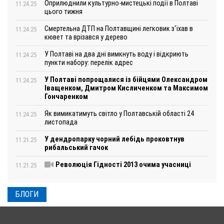
Оприлюднили культурно-мистецькі події в Полтаві
11.24.25
цього тижня
Смертельна ДТП на Полтавщині легковик з‘їхав в
11.24.25
кювет та врізався у дерево
У Полтаві на два дні вимкнуть воду і відкриють
11.24.25
пункти набору: перелік адрес
У Полтаві попрощалися із бійцями Олександром
11.24.25
Іващенком, Дмитром Кисличенком та Максимом
Гончаренком
Як вимикатимуть світло у Полтавській області 24
11.24.25
листопада
У дендропарку чорний лебідь проковтнув
11.21.25
рибальський гачок
Революція Гідності 2013 очима учасниці
11.21.25
БЛОГИ