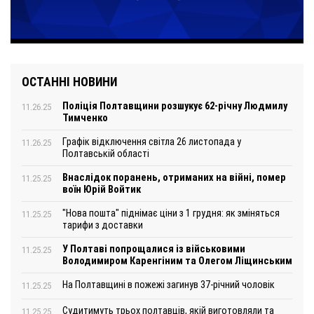
ОСТАННІ НОВИНИ
Поліція Полтавщини розшукує 62-річну Людмилу
11.26.25
Тимченко
Графік відключення світла 26 листопада у
11.26.25
Полтавській області
Внаслідок поранень, отриманих на війні, помер
11.25.25
воїн Юрій Войтик
"Нова пошта" піднімає ціни з 1 грудня: як зміняться
11.25.25
тарифи з доставки
У Полтаві попрощалися із військовими
11.25.25
Володимиром Каренгіним та Олегом Ліщинським
На Полтавщині в пожежі загинув 37-річний чоловік
11.25.25
Судитимуть трьох полтавців, якій виготовляли та
11.25.25