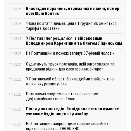
Внаслідок поранень, отриманих на війні, помер
11.25.25
воїн Юрій Войтик
"Нова пошта" піднімає ціни з 1 грудня: як зміняться
11.25.25
тарифи з доставки
У Полтаві попрощалися із військовими
11.25.25
Володимиром Каренгіним та Олегом Ліщинським
На Полтавщині в пожежі загинув 37-річний чоловік
11.25.25
Судитимуть трьох полтавців, якій виготовляли та
11.25.25
продавали рідини для електронних сигарет
У Полтавській області біля водойми знайшли тіло
11.25.25
жінки, яку розшукували
Полтавські спортсмени стали призерами
11.25.25
Дефлімпійських ігор в Токіо
Після двох шахедів. Як відновлюється сумське
11.25.25
училище будівництва і дизайну
На Полтавщині запровадили графіки аварійних
11.25.25
відключень світла. ОНОВЛЕНО