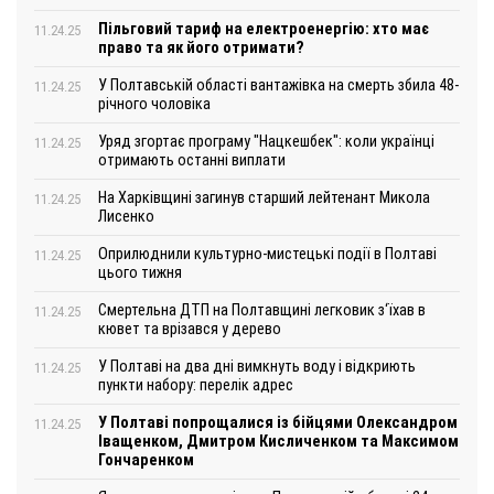
Пільговий тариф на електроенергію: хто має
11.24.25
право та як його отримати?
У Полтавській області вантажівка на смерть збила 48-
11.24.25
річного чоловіка
Уряд згортає програму "Нацкешбек": коли українці
11.24.25
отримають останні виплати
На Харківщині загинув старший лейтенант Микола
11.24.25
Лисенко
Оприлюднили культурно-мистецькі події в Полтаві
11.24.25
цього тижня
Смертельна ДТП на Полтавщині легковик з‘їхав в
11.24.25
кювет та врізався у дерево
У Полтаві на два дні вимкнуть воду і відкриють
11.24.25
пункти набору: перелік адрес
У Полтаві попрощалися із бійцями Олександром
11.24.25
Іващенком, Дмитром Кисличенком та Максимом
Гончаренком