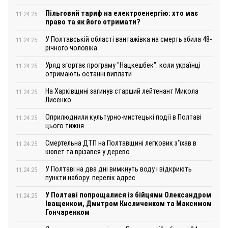
Пільговий тариф на електроенергію: хто має
11.24.25
право та як його отримати?
У Полтавській області вантажівка на смерть збила 48-
11.24.25
річного чоловіка
Уряд згортає програму "Нацкешбек": коли українці
11.24.25
отримають останні виплати
На Харківщині загинув старший лейтенант Микола
11.24.25
Лисенко
Оприлюднили культурно-мистецькі події в Полтаві
11.24.25
цього тижня
Смертельна ДТП на Полтавщині легковик з‘їхав в
11.24.25
кювет та врізався у дерево
У Полтаві на два дні вимкнуть воду і відкриють
11.24.25
пункти набору: перелік адрес
У Полтаві попрощалися із бійцями Олександром
11.24.25
Іващенком, Дмитром Кисличенком та Максимом
Гончаренком