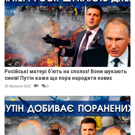
Російські матері б'ють на сполох! Вони шукають
синів! Путін каже що пора народити нових
26 березня 2022
0