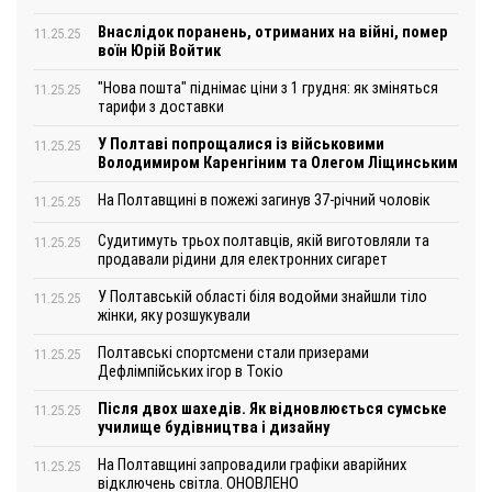
Внаслідок поранень, отриманих на війні, помер
11.25.25
воїн Юрій Войтик
"Нова пошта" піднімає ціни з 1 грудня: як зміняться
11.25.25
тарифи з доставки
У Полтаві попрощалися із військовими
11.25.25
Володимиром Каренгіним та Олегом Ліщинським
На Полтавщині в пожежі загинув 37-річний чоловік
11.25.25
Судитимуть трьох полтавців, якій виготовляли та
11.25.25
продавали рідини для електронних сигарет
У Полтавській області біля водойми знайшли тіло
11.25.25
жінки, яку розшукували
Полтавські спортсмени стали призерами
11.25.25
Дефлімпійських ігор в Токіо
Після двох шахедів. Як відновлюється сумське
11.25.25
училище будівництва і дизайну
На Полтавщині запровадили графіки аварійних
11.25.25
відключень світла. ОНОВЛЕНО