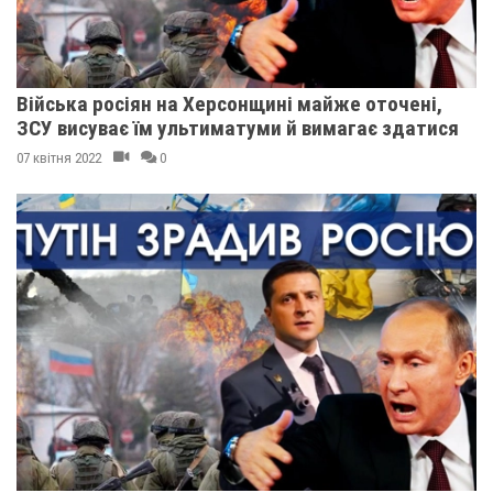
Війська росіян на Херсонщині майже оточені,
ЗСУ висуває їм ультиматуми й вимагає здатися
07 квітня 2022
0