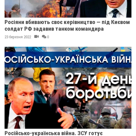
Росіяни вбивають своє керівництво — під Києвом
солдат РФ задавив танком командира
23 березня 2022
0
Російсько-українська війна. ЗСУ готує