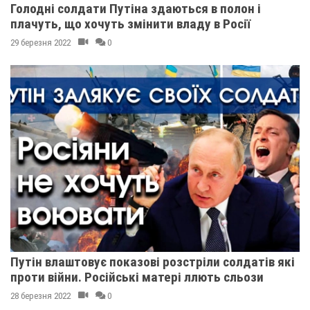
Голодні солдати Путіна здаються в полон і
плачуть, що хочуть змінити владу в Росії
29 березня 2022
0
Путін влаштовує показові розстріли солдатів які
проти війни. Російські матері ллють сльози
28 березня 2022
0