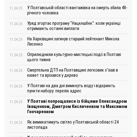
У Полтавській області вантажівка на смерть збила 48-
11.24.25
річного чоловіка
Уряд згортає програму "Нацкешбек": коли українці
11.24.25
отримають останні виплати
На Харківщині загинув старший лейтенант Микола
11.24.25
Лисенко
Оприлюднили культурно-мистецькі події в Полтаві
11.24.25
цього тижня
Смертельна ДТП на Полтавщині легковик з‘їхав в
11.24.25
кювет та врізався у дерево
У Полтаві на два дні вимкнуть воду і відкриють
11.24.25
пункти набору: перелік адрес
У Полтаві попрощалися із бійцями Олександром
11.24.25
Іващенком, Дмитром Кисличенком та Максимом
Гончаренком
Як вимикатимуть світло у Полтавській області 24
11.24.25
листопада