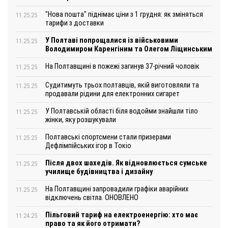
"Нова пошта" піднімає ціни з 1 грудня: як зміняться
11.25.25
тарифи з доставки
У Полтаві попрощалися із військовими
11.25.25
Володимиром Каренгіним та Олегом Ліщинським
На Полтавщині в пожежі загинув 37-річний чоловік
11.25.25
Судитимуть трьох полтавців, якій виготовляли та
11.25.25
продавали рідини для електронних сигарет
У Полтавській області біля водойми знайшли тіло
11.25.25
жінки, яку розшукували
Полтавські спортсмени стали призерами
11.25.25
Дефлімпійських ігор в Токіо
Після двох шахедів. Як відновлюється сумське
11.25.25
училище будівництва і дизайну
На Полтавщині запровадили графіки аварійних
11.25.25
відключень світла. ОНОВЛЕНО
Пільговий тариф на електроенергію: хто має
11.24.25
право та як його отримати?