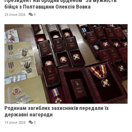
Президент нагородив орденом "За мужність"
бійця з Полтавщини Олексія Вовка
23 січня 2024
0
Родинам загиблих захисників передали їх
державні нагороди
19 січня 2024
0