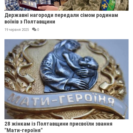
Державні нагороди передали сімом родинам
воїнів з Полтавщини
19 червня 2025
0
28 жінкам із Полтавщини присвоїли звання
"Мати-героїня"