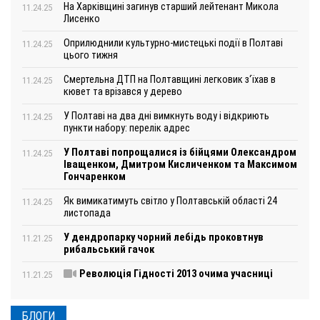
На Харківщині загинув старший лейтенант Микола
11.24.25
Лисенко
Оприлюднили культурно-мистецькі події в Полтаві
11.24.25
цього тижня
Смертельна ДТП на Полтавщині легковик з‘їхав в
11.24.25
кювет та врізався у дерево
У Полтаві на два дні вимкнуть воду і відкриють
11.24.25
пункти набору: перелік адрес
У Полтаві попрощалися із бійцями Олександром
11.24.25
Іващенком, Дмитром Кисличенком та Максимом
Гончаренком
Як вимикатимуть світло у Полтавській області 24
11.24.25
листопада
У дендропарку чорний лебідь проковтнув
11.21.25
рибальський гачок
Революція Гідності 2013 очима учасниці
11.21.25
БЛОГИ