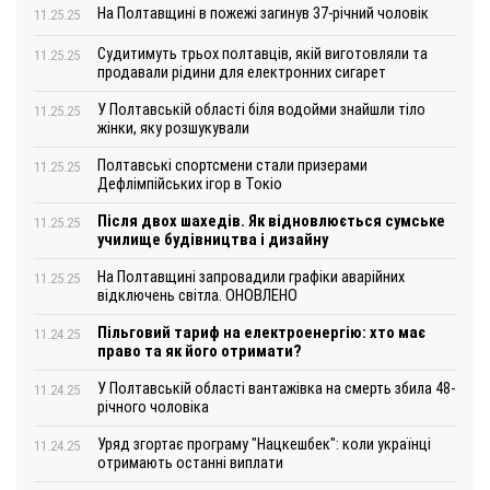
На Полтавщині в пожежі загинув 37-річний чоловік
11.25.25
Судитимуть трьох полтавців, якій виготовляли та
11.25.25
продавали рідини для електронних сигарет
У Полтавській області біля водойми знайшли тіло
11.25.25
жінки, яку розшукували
Полтавські спортсмени стали призерами
11.25.25
Дефлімпійських ігор в Токіо
Після двох шахедів. Як відновлюється сумське
11.25.25
училище будівництва і дизайну
На Полтавщині запровадили графіки аварійних
11.25.25
відключень світла. ОНОВЛЕНО
Пільговий тариф на електроенергію: хто має
11.24.25
право та як його отримати?
У Полтавській області вантажівка на смерть збила 48-
11.24.25
річного чоловіка
Уряд згортає програму "Нацкешбек": коли українці
11.24.25
отримають останні виплати