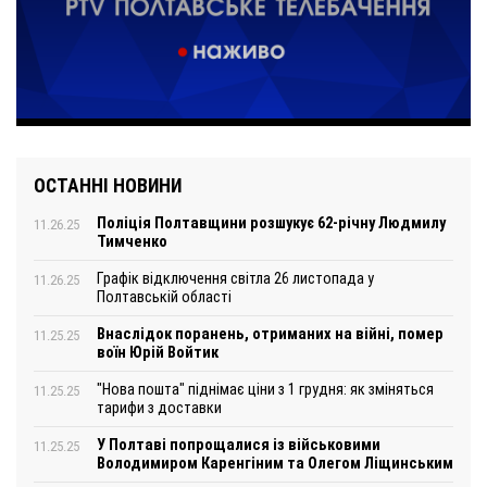
ОСТАННІ НОВИНИ
Поліція Полтавщини розшукує 62-річну Людмилу
11.26.25
Тимченко
Графік відключення світла 26 листопада у
11.26.25
Полтавській області
Внаслідок поранень, отриманих на війні, помер
11.25.25
воїн Юрій Войтик
"Нова пошта" піднімає ціни з 1 грудня: як зміняться
11.25.25
тарифи з доставки
У Полтаві попрощалися із військовими
11.25.25
Володимиром Каренгіним та Олегом Ліщинським