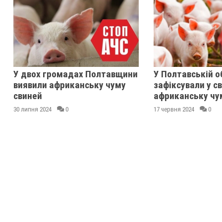
У двох громадах Полтавщини
У Полтавській о
виявили африканську чуму
зафіксували у с
свиней
африканську чу
30 липня 2024
0
17 червня 2024
0