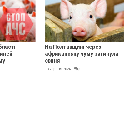
бласті
На Полтавщині через
виней
африканську чуму загинула
му
свиня
13 червня 2024
0