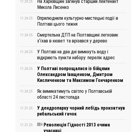
На Харківщині загинув старший лейтенант
11.24.25
Микола Лисенко
Оприлюднили культурно-мистецькі події в
11.24.25
Полтаві цього тижня
Смертельна ДТП на Полтавщині легковик
11.24.25
з‘їхав в кювет та врізався у дерево
У Полтаві на два дні вимкнуть воду і
11.24.25
відкриють пункти набору: перелік адрес
У Полтаві попрощалися із бійцями
11.24.25
Олександром Іващенком, Дмитром
Кисличенком та Максимом Гончаренком
Як вимикатимуть світло у Полтавській
11.24.25
області 24 листопада
У дендропарку чорний лебідь проковтнув
11.21.25
рибальський гачок
Революція Гідності 2013 очима
11.21.25
учасниці