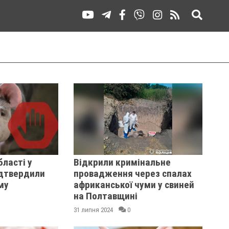
бласті у
Відкрили кримінальне
ідтвердили
провадження через спалах
му
африканської чуми у свиней
на Полтавщині
31 липня 2024
0