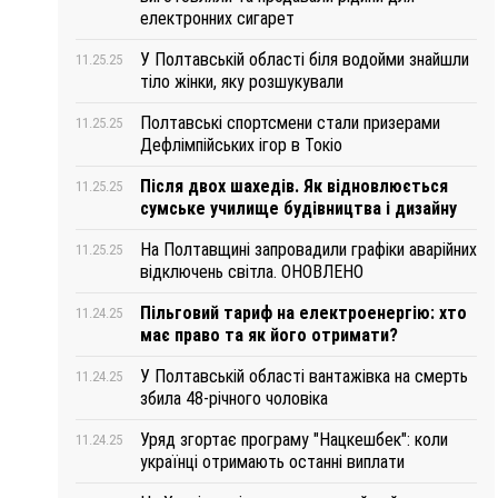
електронних сигарет
У Полтавській області біля водойми знайшли
11.25.25
тіло жінки, яку розшукували
Полтавські спортсмени стали призерами
11.25.25
Дефлімпійських ігор в Токіо
Після двох шахедів. Як відновлюється
11.25.25
сумське училище будівництва і дизайну
На Полтавщині запровадили графіки аварійних
11.25.25
відключень світла. ОНОВЛЕНО
Пільговий тариф на електроенергію: хто
11.24.25
має право та як його отримати?
У Полтавській області вантажівка на смерть
11.24.25
збила 48-річного чоловіка
Уряд згортає програму "Нацкешбек": коли
11.24.25
українці отримають останні виплати