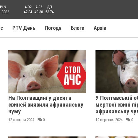
PLN
A-92
A-95
ДП
1.9882
47.84
49.30
53.74
ос
PTV День
Погода
Блоги
Aрхів
На Полтавщині у десяти
У Полтавській о
свиней виявили африканську
мертвої свині п
чуму
африканську чу
12 жовтня 2024
0
19 вересня 2024
0