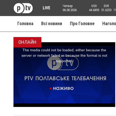
Четвер
USD
EUR
LIVE
06.08.2026
44.6895
51.6253
1
Головна
Всі новини
Про Головне
Нагол
ОНЛАЙН