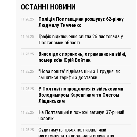
ОСТАННІ НОВИНИ
Поліція Полтавщини розшукує 62-річну
11.26.25
Людмилу Тимченко
Графік відключення світла 26 листопада у
11.26.25
Полтавській області
Внаслідок поранень, отриманих на війні,
11.25.25
помер воїн Юрій Войтик
"Нова пошта" піднімає ціни з 1 грудня: як
11.25.25
зміняться тарифи з доставки
У Полтаві попрощалися із військовими
11.25.25
Володимиром Каренгіним та Олегом
Ліщинським
На Полтавщині в пожежі загинув 37-річний
11.25.25
чоловік
Судитимуть трьох полтавців, якій
11.25.25
виготовляли та продавали рідини для