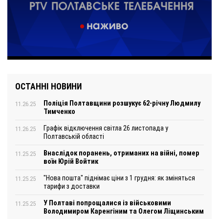
ОСТАННІ НОВИНИ
Поліція Полтавщини розшукує 62-річну Людмилу
11.26.25
Тимченко
Графік відключення світла 26 листопада у
11.26.25
Полтавській області
Внаслідок поранень, отриманих на війні, помер
11.25.25
воїн Юрій Войтик
"Нова пошта" піднімає ціни з 1 грудня: як зміняться
11.25.25
тарифи з доставки
У Полтаві попрощалися із військовими
11.25.25
Володимиром Каренгіним та Олегом Ліщинським