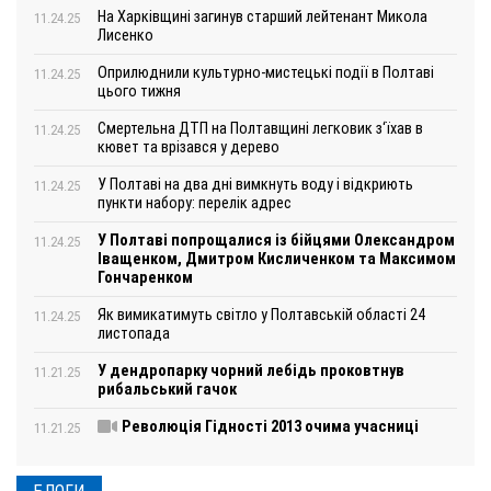
На Харківщині загинув старший лейтенант Микола
11.24.25
Лисенко
Оприлюднили культурно-мистецькі події в Полтаві
11.24.25
цього тижня
Смертельна ДТП на Полтавщині легковик з‘їхав в
11.24.25
кювет та врізався у дерево
У Полтаві на два дні вимкнуть воду і відкриють
11.24.25
пункти набору: перелік адрес
У Полтаві попрощалися із бійцями Олександром
11.24.25
Іващенком, Дмитром Кисличенком та Максимом
Гончаренком
Як вимикатимуть світло у Полтавській області 24
11.24.25
листопада
У дендропарку чорний лебідь проковтнув
11.21.25
рибальський гачок
Революція Гідності 2013 очима учасниці
11.21.25