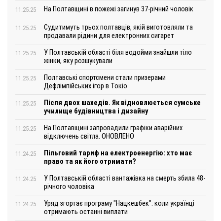
На Полтавщині в пожежі загинув 37-річний чоловік
11.25.25
Судитимуть трьох полтавців, якій виготовляли та
11.25.25
продавали рідини для електронних сигарет
У Полтавській області біля водойми знайшли тіло
11.25.25
жінки, яку розшукували
Полтавські спортсмени стали призерами
11.25.25
Дефлімпійських ігор в Токіо
Після двох шахедів. Як відновлюється сумське
11.25.25
училище будівництва і дизайну
На Полтавщині запровадили графіки аварійних
11.25.25
відключень світла. ОНОВЛЕНО
Пільговий тариф на електроенергію: хто має
11.24.25
право та як його отримати?
У Полтавській області вантажівка на смерть збила 48-
11.24.25
річного чоловіка
Уряд згортає програму "Нацкешбек": коли українці
11.24.25
отримають останні виплати