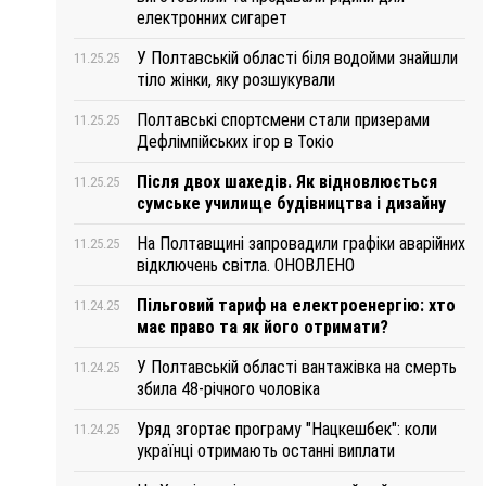
електронних сигарет
У Полтавській області біля водойми знайшли
11.25.25
тіло жінки, яку розшукували
Полтавські спортсмени стали призерами
11.25.25
Дефлімпійських ігор в Токіо
Після двох шахедів. Як відновлюється
11.25.25
сумське училище будівництва і дизайну
На Полтавщині запровадили графіки аварійних
11.25.25
відключень світла. ОНОВЛЕНО
Пільговий тариф на електроенергію: хто
11.24.25
має право та як його отримати?
У Полтавській області вантажівка на смерть
11.24.25
збила 48-річного чоловіка
Уряд згортає програму "Нацкешбек": коли
11.24.25
українці отримають останні виплати