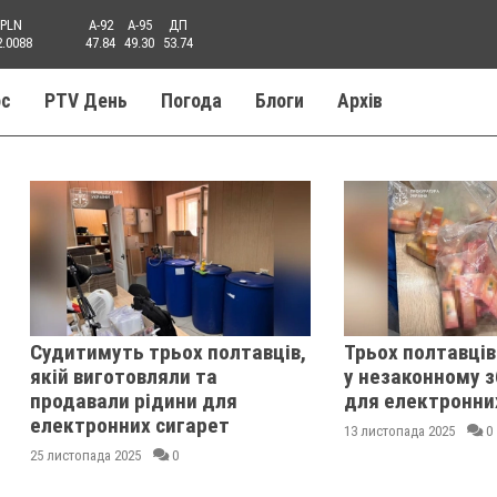
PLN
A-92
A-95
ДП
2.0088
47.84
49.30
53.74
ос
PTV День
Погода
Блоги
Aрхів
Судитимуть трьох полтавців,
Трьох полтавці
якій виготовляли та
у незаконному з
продавали рідини для
для електронни
електронних сигарет
13 листопада 2025
0
25 листопада 2025
0