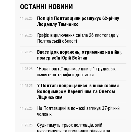
ОСТАННІ НОВИНИ
Поліція Полтавщини розшукує 62-річну
11.26.25
Людмилу Тимченко
Графік відключення світла 26 листопада у
11.26.25
Полтавській області
Внаслідок поранень, отриманих на війні,
11.25.25
помер воїн Юрій Войтик
"Нова пошта" піднімає ціни з 1 грудня: як
11.25.25
зміняться тарифи з доставки
У Полтаві попрощалися із військовими
11.25.25
Володимиром Каренгіним та Олегом
Ліщинським
На Полтавщині в пожежі загинув 37-річний
11.25.25
чоловік
Судитимуть трьох полтавців, якій
11.25.25
виготовляли та продавали рідини для