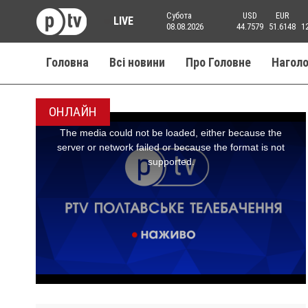
Субота
USD
EUR
LIVE
08.08.2026
44.7579
51.6148
1
Головна
Всі новини
Про Головне
Нагол
ОНЛАЙН