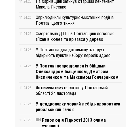
На Харківщині загинув старший лейтенант
11.24.25
Микола Лисенко
Оприлюднили культурно-мистецькі події в
11.24.25
Полтаві цього тижня
Смертельна ДТП на Полтавщині легковик
11.24.25
з‘їхав в кювет та врізався у дерево
У Полтаві на два дні вимкнуть воду і
11.24.25
відкриють пункти набору: перелік адрес
У Полтаві попрощалися із бійцями
11.24.25
Олександром Іващенком, Дмитром
Кисличенком та Максимом Гончаренком
Як вимикатимуть світло у Полтавській
11.24.25
області 24 листопада
У дендропарку чорний лебідь проковтнув
11.21.25
рибальський гачок
Революція Гідності 2013 очима
11.21.25
учасниці