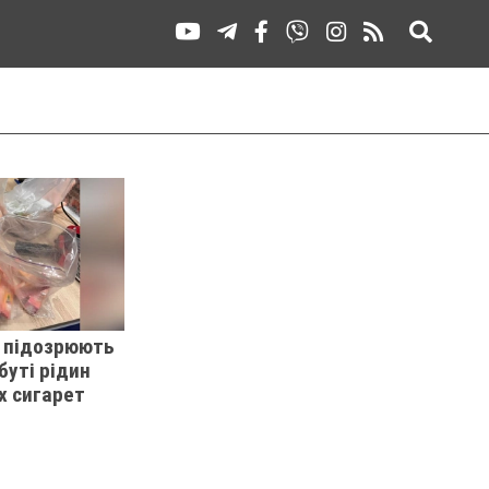
в підозрюють
буті рідин
х сигарет