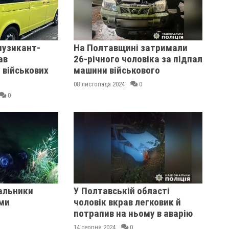
музикант-
На Полтавщині затримали
ав
26-річного чоловіка за підпал
 військових
машини військового
08 листопада 2024
0
0
альники
У Полтавській області
йми
чоловік вкрав легковик й
потрапив на ньому в аварію
14 серпня 2024
0