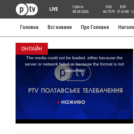
Субота
USD
EUR
LIVE
08.08.2026
44.7579
51.6148
1
Головна
Всі новини
Про Головне
Нагол
ОНЛАЙН