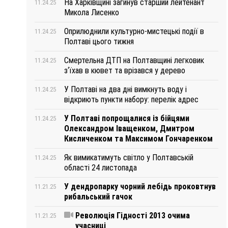
На Харківщині загинув старший лейтенант
11.24.25
Микола Лисенко
Оприлюднили культурно-мистецькі події в
11.24.25
Полтаві цього тижня
Смертельна ДТП на Полтавщині легковик
11.24.25
з‘їхав в кювет та врізався у дерево
У Полтаві на два дні вимкнуть воду і
11.24.25
відкриють пункти набору: перелік адрес
У Полтаві попрощалися із бійцями
11.24.25
Олександром Іващенком, Дмитром
Кисличенком та Максимом Гончаренком
Як вимикатимуть світло у Полтавській
11.24.25
області 24 листопада
У дендропарку чорний лебідь проковтнув
11.21.25
рибальський гачок
Революція Гідності 2013 очима
11.21.25
учасниці