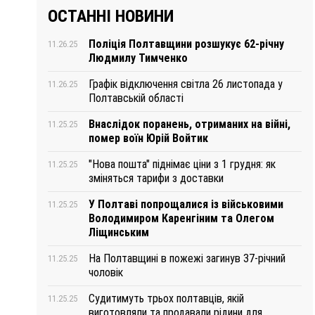
ОСТАННІ НОВИНИ
Поліція Полтавщини розшукує 62-річну
11.26.25
Людмилу Тимченко
Графік відключення світла 26 листопада у
11.26.25
Полтавській області
Внаслідок поранень, отриманих на війні,
11.25.25
помер воїн Юрій Войтик
"Нова пошта" піднімає ціни з 1 грудня: як
11.25.25
зміняться тарифи з доставки
У Полтаві попрощалися із військовими
11.25.25
Володимиром Каренгіним та Олегом
Ліщинським
На Полтавщині в пожежі загинув 37-річний
11.25.25
чоловік
Судитимуть трьох полтавців, якій
11.25.25
виготовляли та продавали рідини для