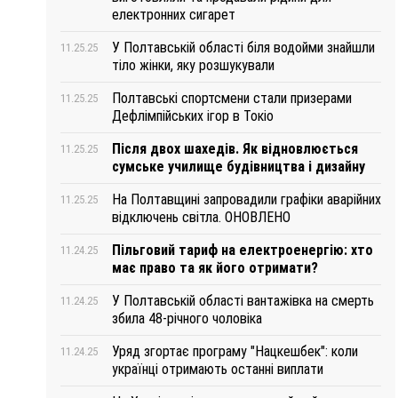
електронних сигарет
У Полтавській області біля водойми знайшли
11.25.25
тіло жінки, яку розшукували
Полтавські спортсмени стали призерами
11.25.25
Дефлімпійських ігор в Токіо
Після двох шахедів. Як відновлюється
11.25.25
сумське училище будівництва і дизайну
На Полтавщині запровадили графіки аварійних
11.25.25
відключень світла. ОНОВЛЕНО
Пільговий тариф на електроенергію: хто
11.24.25
має право та як його отримати?
У Полтавській області вантажівка на смерть
11.24.25
збила 48-річного чоловіка
Уряд згортає програму "Нацкешбек": коли
11.24.25
українці отримають останні виплати