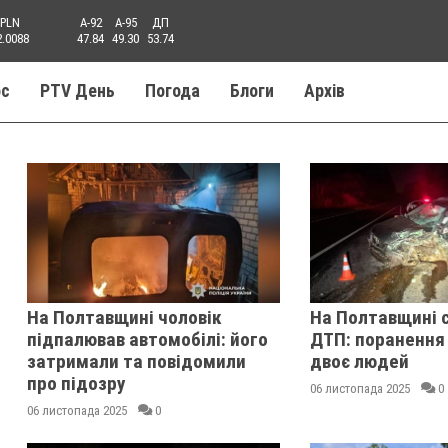
PLN
A-92
A-95
ДП
2.0088
47.84
49.30
53.74
ос
PTV День
Погода
Блоги
Aрхів
На Полтавщині чоловік
На Полтавщині с
підпалював автомобілі: його
ДТП: поранення
затримали та повідомили
двоє людей
про підозру
06 листопада 2025
0
06 листопада 2025
0