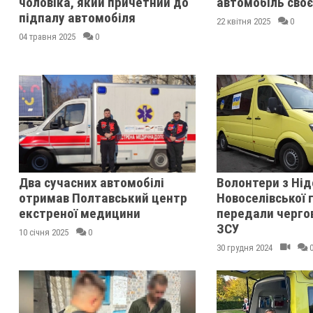
чоловіка, який причетний до
автомобіль своє
підпалу автомобіля
22 квітня 2025
0
04 травня 2025
0
Два сучасних автомобілі
Волонтери з Нід
отримав Полтавський центр
Новоселівської
екстреної медицини
передали черго
ЗСУ
10 січня 2025
0
30 грудня 2024