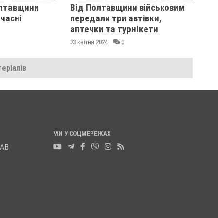
лтавщини
Від Полтавщини військовим
часні
передали три автівки,
аптечки та турнікети
23 квітня 2024
0
еріалів
МИ У СОЦМЕРЕЖАХ
ЛАВ