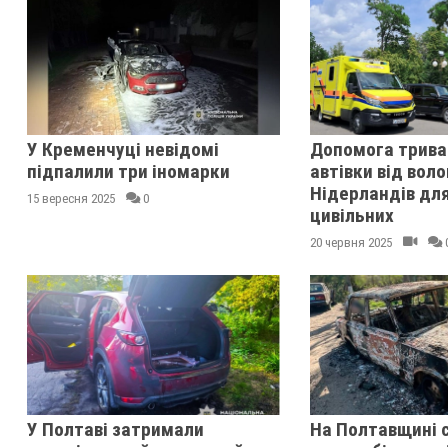
У Кременчуці невідомі
Допомога трива
підпалили три іномарки
автівки від воло
Нідерландів для
15 вересня 2025
0
цивільних
20 червня 2025
У Полтаві затримали
На Полтавщині 