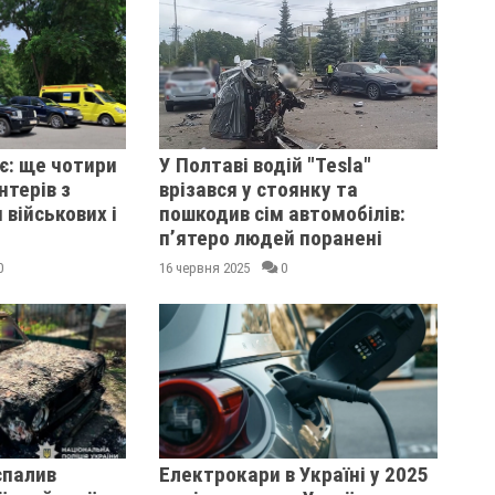
є: ще чотири
У Полтаві водій "Tesla"
нтерів з
врізався у стоянку та
 військових і
пошкодив сім автомобілів:
п’ятеро людей поранені
0
16 червня 2025
0
спалив
Електрокари в Україні у 2025