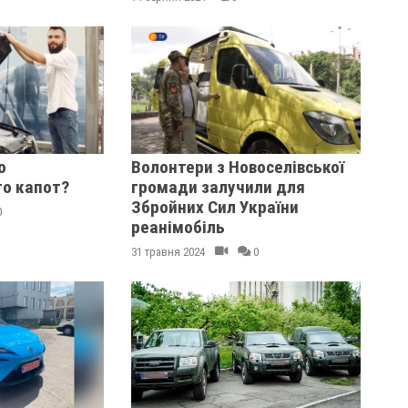
о
Волонтери з Новоселівської
о капот?
громади залучили для
Збройних Сил України
0
реанімобіль
31 травня 2024
0