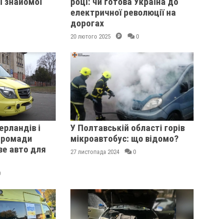
ї знайомої
році: чи готова Україна до
електричної революції на
дорогах
20 лютого 2025
0
ерландів і
У Полтавській області горів
 громади
мікроавтобус: що відомо?
ве авто для
27 листопада 2024
0
0