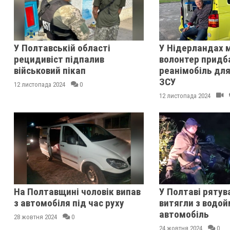
У Полтавській області
У Нідерландах 
рецидивіст підпалив
волонтер придб
військовий пікап
реанімобіль для
ЗСУ
12 листопада 2024
0
12 листопада 2024
На Полтавщині чоловік випав
У Полтаві рятув
з автомобіля під час руху
витягли з водо
автомобіль
28 жовтня 2024
0
24 жовтня 2024
0