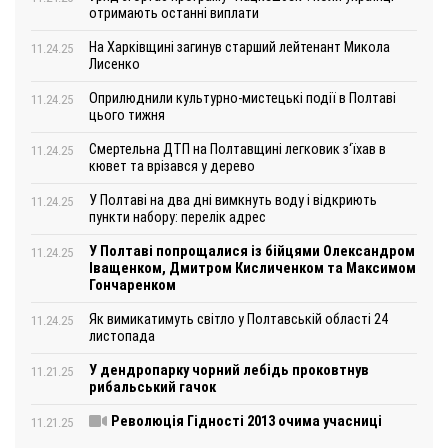
отримають останні виплати
На Харківщині загинув старший лейтенант Микола
11.24.25
Лисенко
Оприлюднили культурно-мистецькі події в Полтаві
11.24.25
цього тижня
Смертельна ДТП на Полтавщині легковик з‘їхав в
11.24.25
кювет та врізався у дерево
У Полтаві на два дні вимкнуть воду і відкриють
11.24.25
пункти набору: перелік адрес
У Полтаві попрощалися із бійцями Олександром
11.24.25
Іващенком, Дмитром Кисличенком та Максимом
Гончаренком
Як вимикатимуть світло у Полтавській області 24
11.24.25
листопада
У дендропарку чорний лебідь проковтнув
11.21.25
рибальський гачок
Революція Гідності 2013 очима учасниці
11.21.25