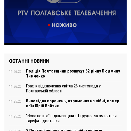
ОСТАННІ НОВИНИ
Поліція Полтавщини розшукує 62-річну Людмилу
11.26.25
Тимченко
Графік відключення світла 26 листопада у
11.26.25
Полтавській області
Внаслідок поранень, отриманих на війні, помер
11.25.25
воїн Юрій Войтик
"Нова пошта" піднімає ціни з 1 грудня: як зміняться
11.25.25
тарифи з доставки
У Полтаві попрощалися із військовими