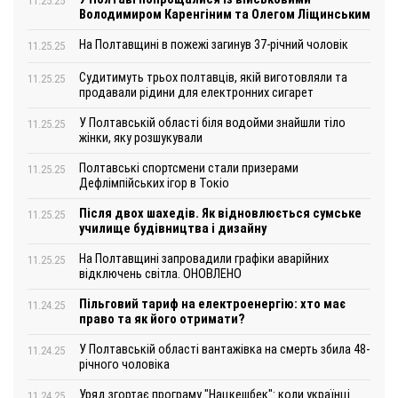
11.25.25
Володимиром Каренгіним та Олегом Ліщинським
На Полтавщині в пожежі загинув 37-річний чоловік
11.25.25
Судитимуть трьох полтавців, якій виготовляли та
11.25.25
продавали рідини для електронних сигарет
У Полтавській області біля водойми знайшли тіло
11.25.25
жінки, яку розшукували
Полтавські спортсмени стали призерами
11.25.25
Дефлімпійських ігор в Токіо
Після двох шахедів. Як відновлюється сумське
11.25.25
училище будівництва і дизайну
На Полтавщині запровадили графіки аварійних
11.25.25
відключень світла. ОНОВЛЕНО
Пільговий тариф на електроенергію: хто має
11.24.25
право та як його отримати?
У Полтавській області вантажівка на смерть збила 48-
11.24.25
річного чоловіка
Уряд згортає програму "Нацкешбек": коли українці
11.24.25