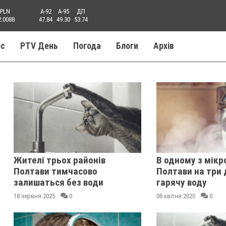
PLN
A-92
A-95
ДП
2.0088
47.84
49.30
53.74
ос
PTV День
Погода
Блоги
Aрхів
Жителі трьох районів
В одному з мікр
Полтави тимчасово
Полтави на три 
залишаться без води
гарячу воду
18 червня 2025
0
08 квітня 2025
0