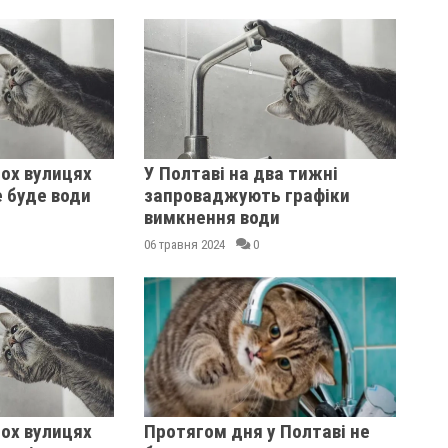
ьох вулицях
У Полтаві на два тижні
 буде води
запроваджують графіки
вимкнення води
06 травня 2024
0
ьох вулицях
Протягом дня у Полтаві не