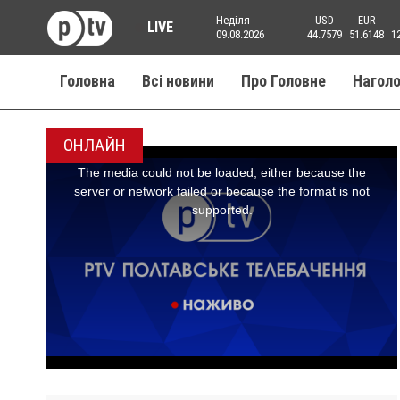
Неділя
USD
EUR
LIVE
09.08.2026
44.7579
51.6148
1
Головна
Всі новини
Про Головне
Нагол
ОНЛАЙН