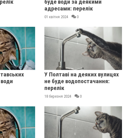
ерелік
буде води за деякими
адресами: перелік
01 квітня 2024
0
лтавських
У Полтаві на деяких вулицях
 води
не буде водопостачання:
перелік
18 березня 2024
0