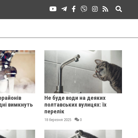
орайонів
Не буде води на деяких
дні вимкнуть
полтавських вулицях: їх
перелік
18 березня 2025
0