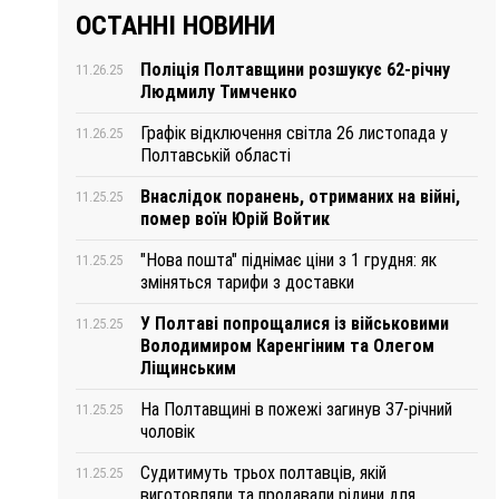
ОСТАННІ НОВИНИ
Поліція Полтавщини розшукує 62-річну
11.26.25
Людмилу Тимченко
Графік відключення світла 26 листопада у
11.26.25
Полтавській області
Внаслідок поранень, отриманих на війні,
11.25.25
помер воїн Юрій Войтик
"Нова пошта" піднімає ціни з 1 грудня: як
11.25.25
зміняться тарифи з доставки
У Полтаві попрощалися із військовими
11.25.25
Володимиром Каренгіним та Олегом
Ліщинським
На Полтавщині в пожежі загинув 37-річний
11.25.25
чоловік
Судитимуть трьох полтавців, якій
11.25.25
виготовляли та продавали рідини для