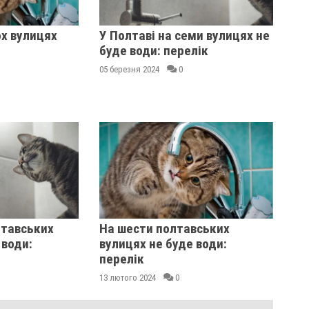
ох вулицях
У Полтаві на семи вулицях не
буде води: перелік
я
05 березня 2024
0
лтавських
На шести полтавських
 води:
вулицях не буде води:
перелік
13 лютого 2024
0