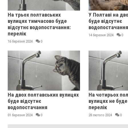
На трьох полтавських
У Полтаві на дв
вулицях тимчасово буде
буде відсутнє
відсутнє водопостачання:
водопостачанн
перелік
14 березня 2024
0
16 березня 2024
0
На двох полтавських вулицях
На чотирьох по
буде відсутнє
вулицях не буде
водопостачання
перелік
01 березня 2024
0
28 лютого 2024
0