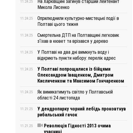
На Харківщині загинув старший лейтенант
11.24.25
Микола Лисенко
Оприлюднили культурно-мистецькі події в
11.24.25
Полтаві цього тижня
Смертельна ДТП на Полтавщині легковик
11.24.25
з‘їхав в кювет та врізався у дерево
У Полтаві на два дні вимкнуть воду і
11.24.25
відкриють пункти набору: перелік адрес
У Полтаві попрощалися із бійцями
11.24.25
Олександром Іващенком, Дмитром
Кисличенком та Максимом Гончаренком
Як вимикатимуть світло у Полтавській
11.24.25
області 24 листопада
У дендропарку чорний лебідь проковтнув
11.21.25
рибальський гачок
Революція Гідності 2013 очима
11.21.25
учасниці