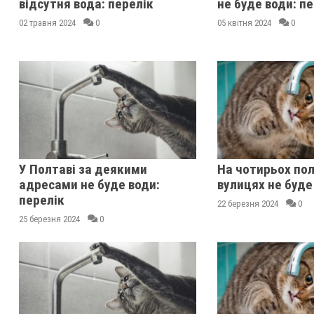
відсутня вода: перелік
не буде води: п
02 травня 2024
0
05 квітня 2024
0
У Полтаві за деякими
На чотирьох по
адресами не буде води:
вулицях не буде
перелік
22 березня 2024
0
25 березня 2024
0