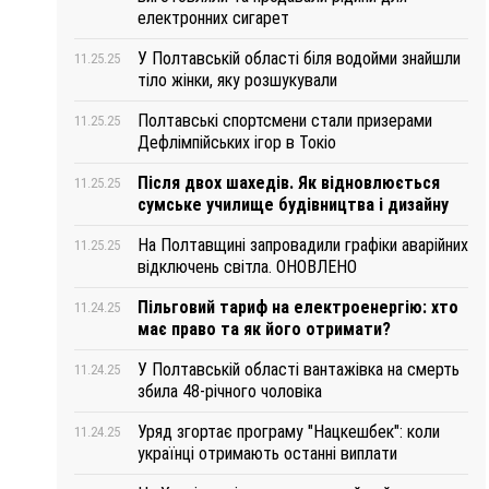
електронних сигарет
У Полтавській області біля водойми знайшли
11.25.25
тіло жінки, яку розшукували
Полтавські спортсмени стали призерами
11.25.25
Дефлімпійських ігор в Токіо
Після двох шахедів. Як відновлюється
11.25.25
сумське училище будівництва і дизайну
На Полтавщині запровадили графіки аварійних
11.25.25
відключень світла. ОНОВЛЕНО
Пільговий тариф на електроенергію: хто
11.24.25
має право та як його отримати?
У Полтавській області вантажівка на смерть
11.24.25
збила 48-річного чоловіка
Уряд згортає програму "Нацкешбек": коли
11.24.25
українці отримають останні виплати