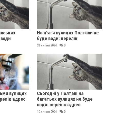
авських
На п'яти вулицях Полтави не
 води
буде води: перелік
31 липня 2024
0
сьми вулицях
Сьогодні у Полтаві на
ерелік адрес
багатьох вулицях не буде
води: перелік адрес
10 липня 2024
0