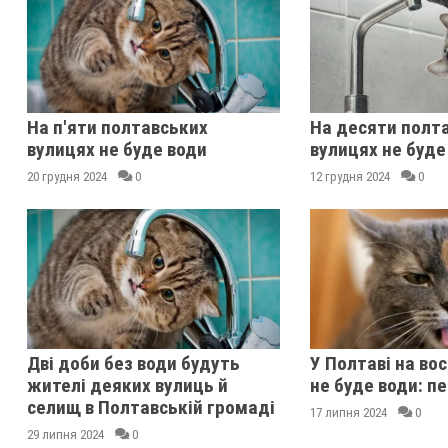
На п'яти полтавських
На десяти полт
вулицях не буде води
вулицях не буде
20 грудня 2024
0
12 грудня 2024
0
Дві доби без води будуть
У Полтаві на во
жителі деяких вулиць й
не буде води: п
селищ в Полтавській громаді
17 липня 2024
0
29 липня 2024
0