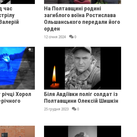
д час
На Полтавщині родині
стрілу
загиблого воїна Ростислава
Валерій
Ольшанського передали його
орден
12 січня 2024
0
 річці Хорол
Біля Авдіївки поліг солдат із
-річного
Полтавщини Олексій Шишкін
25 грудня 2023
0