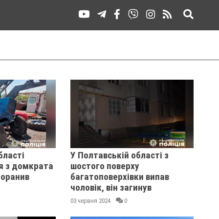
бласті
У Полтавській області з
я з домкрата
шостого поверху
поранив
багатоповерхівки випав
чоловік, він загинув
03 червня 2024
0