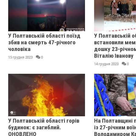
У Полтавській області поїзд
У Полтавській о
збив на смерть 47-річного
встановили мем
чоловіка
дошку 23-річном
Віталію Іванову
15 грудня 2023
0
14 грудня 2023
0
У Полтавській області горів
На Полтавщині 
будинок: є загиблий.
із 27-річним вої
ОНОВЛЕНО
Володимиром К