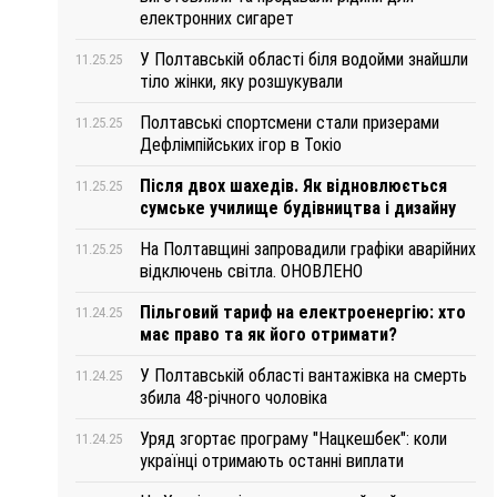
електронних сигарет
У Полтавській області біля водойми знайшли
11.25.25
тіло жінки, яку розшукували
Полтавські спортсмени стали призерами
11.25.25
Дефлімпійських ігор в Токіо
Після двох шахедів. Як відновлюється
11.25.25
сумське училище будівництва і дизайну
На Полтавщині запровадили графіки аварійних
11.25.25
відключень світла. ОНОВЛЕНО
Пільговий тариф на електроенергію: хто
11.24.25
має право та як його отримати?
У Полтавській області вантажівка на смерть
11.24.25
збила 48-річного чоловіка
Уряд згортає програму "Нацкешбек": коли
11.24.25
українці отримають останні виплати