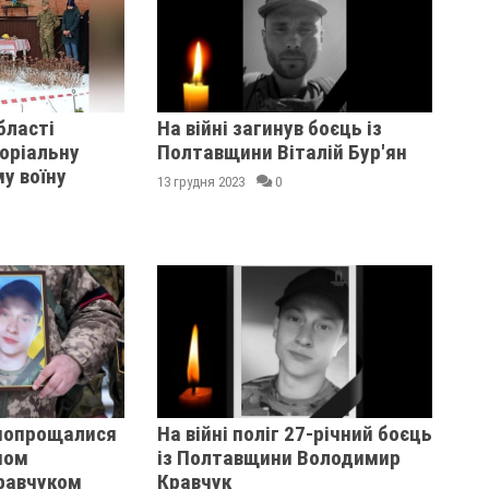
бласті
На війні загинув боєць із
оріальну
Полтавщини Віталій Бур'ян
у воїну
13 грудня 2023
0
попрощалися
На війні поліг 27-річний боєць
ном
із Полтавщини Володимир
равчуком
Кравчук