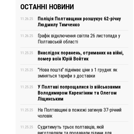
ОСТАННІ НОВИНИ
Поліція Полтавщини розшукує 62-річну
11.26.25
Людмилу Тимченко
Графік відключення світла 26 листопада у
11.26.25
Полтавській області
Внаслідок поранень, отриманих на війні,
11.25.25
помер воїн Юрій Войтик
"Нова пошта" піднімає ціни з 1 грудня: як
11.25.25
зміняться тарифи з доставки
У Полтаві попрощалися із військовими
11.25.25
Володимиром Каренгіним та Олегом
Ліщинським
На Полтавщині в пожежі загинув 37-річний
11.25.25
чоловік
Судитимуть трьох полтавців, якій
11.25.25
виготовляли та продавали рідини для