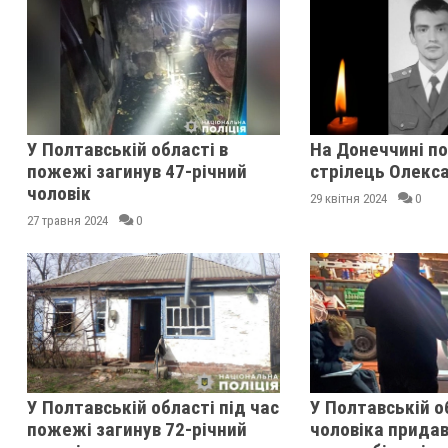
У Полтавській області в
На Донеччині по
пожежі загинув 47-річний
стрілець Олекс
чоловік
29 квітня 2024
0
27 травня 2024
0
У Полтавській області під час
У Полтавській о
пожежі загинув 72-річний
чоловіка прида