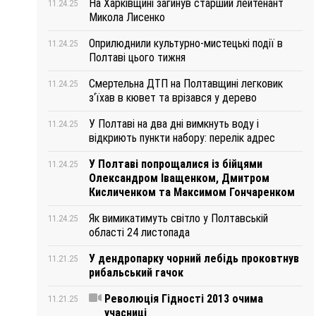
На Харківщині загинув старший лейтенант
11.24.25
Микола Лисенко
Оприлюднили культурно-мистецькі події в
11.24.25
Полтаві цього тижня
Смертельна ДТП на Полтавщині легковик
11.24.25
з‘їхав в кювет та врізався у дерево
У Полтаві на два дні вимкнуть воду і
11.24.25
відкриють пункти набору: перелік адрес
У Полтаві попрощалися із бійцями
11.24.25
Олександром Іващенком, Дмитром
Кисличенком та Максимом Гончаренком
Як вимикатимуть світло у Полтавській
11.24.25
області 24 листопада
У дендропарку чорний лебідь проковтнув
11.21.25
рибальський гачок
Революція Гідності 2013 очима
11.21.25
учасниці