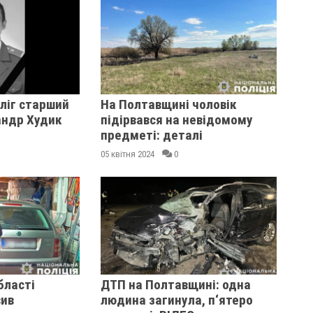
ліг старший
На Полтавщині чоловік
андр Худик
підірвався на невідомому
предметі: деталі
05 квітня 2024
0
бласті
ДТП на Полтавщині: одна
вив
людина загинула, п‘ятеро