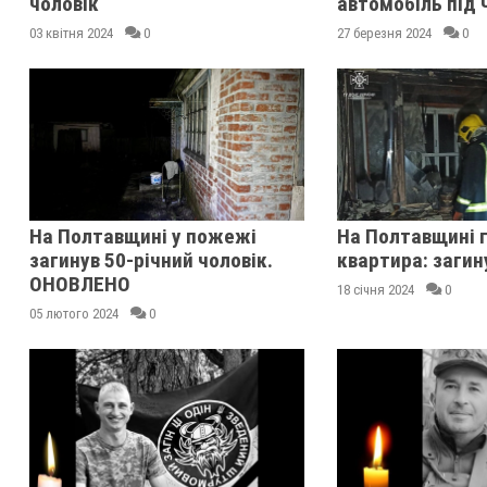
чоловік
автомобіль під 
03 квітня 2024
0
27 березня 2024
0
На Полтавщині у пожежі
На Полтавщині г
загинув 50-річний чоловік.
квартира: загин
ОНОВЛЕНО
18 січня 2024
0
05 лютого 2024
0