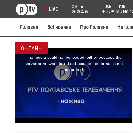
Субота
USD
EUR
LIVE
08.08.2026
44.7579
51.6148
1
Головна
Всі новини
Про Головне
Нагол
ОНЛАЙН