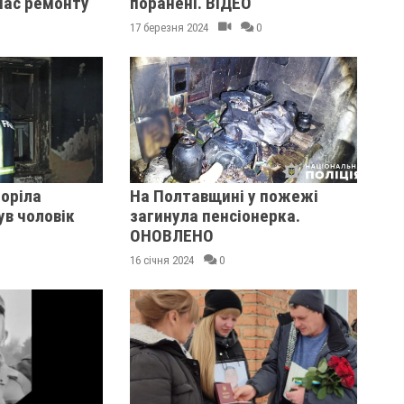
час ремонту
поранені. ВІДЕО
17 березня 2024
0
оріла
На Полтавщині у пожежі
ув чоловік
загинула пенсіонерка.
ОНОВЛЕНО
16 січня 2024
0