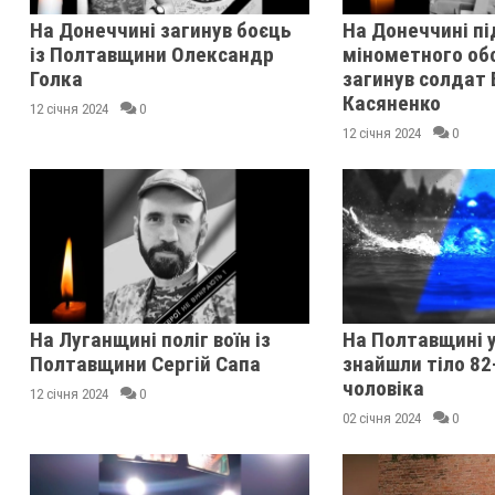
На Донеччині загинув боєць
На Донеччині пі
із Полтавщини Олександр
мінометного об
Голка
загинув солдат 
Касяненко
12 січня 2024
0
12 січня 2024
0
На Луганщині поліг воїн із
На Полтавщині у
Полтавщини Сергій Сапа
знайшли тіло 82
чоловіка
12 січня 2024
0
02 січня 2024
0