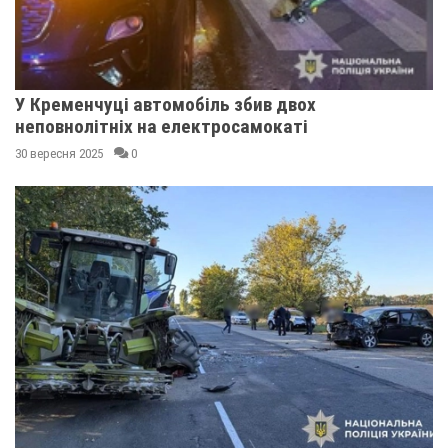
У Кременчуці автомобіль збив двох
неповнолітніх на електросамокаті
30 вересня 2025
0