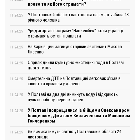
право та як його отримати?
У Полтавській області вантажівка на смерть збила 48-
11.24.25
річного чоловіка
Уряд згортає програму "Нацкешбек": коли українці
11.24.25
отримають останні виплати
На Харківщині загинув старший лейтенант Микола
11.24.25
Лисенко
Оприлюднили культурно-мистецькі події в Полтаві
11.24.25
цього тижня
Смертельна ДТП на Полтавщині легковик з‘їхав в
11.24.25
кювет та врізався у дерево
У Полтаві на два дні вимкнуть воду і відкриють
11.24.25
пункти набору: перелік адрес
У Полтаві попрощалися із бійцями Олександром
11.24.25
Іващенком, Дмитром Кисличенком та Максимом
Гончаренком
Як вимикатимуть світло у Полтавській області 24
11.24.25
листопада