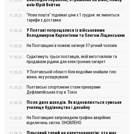
11.25.25
воїн Юрій Войтик
"Нова пошта" піднімає ціни з 1 грудня: як зміняться
11.25.25
тарифи з доставки
У Полтаві попрощалися із військовими
11.25.25
Володимиром Каренгіним та Олегом Ліщинським
На Полтавщині в пожежі загинув 37-річний чоловік
11.25.25
Судитимуть трьох полтавців, якій виготовляли та
11.25.25
продавали рідини для електронних сигарет
У Полтавській області біля водойми знайшли тіло
11.25.25
жінки, яку розшукували
Полтавські спортсмени стали призерами
11.25.25
Дефлімпійських ігор в Токіо
Після двох шахедів. Як відновлюється сумське
11.25.25
училище будівництва і дизайну
На Полтавщині запровадили графіки аварійних
11.25.25
відключень світла. ОНОВЛЕНО
Пільговий тариф на електроенергію: хто має
11.24.25