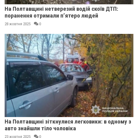
На Полтавщині нетверезий водій скоїв ДТП:
поранення отримали п’ятеро людей
28 жовтня 2025
0
На Полтавщині зіткнулися легковики: в одному з
авто знайшли тіло чоловіка
23 жовтня 2025
0