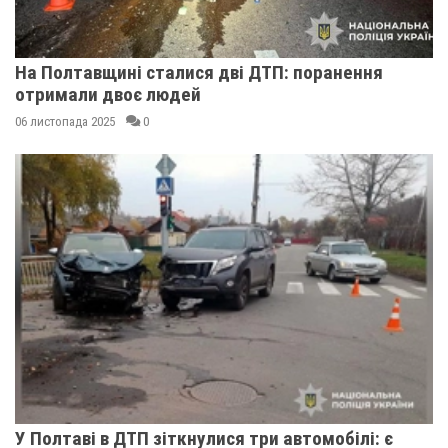
На Полтавщині сталися дві ДТП: поранення
отримали двоє людей
06 листопада 2025
0
У Полтаві в ДТП зіткнулися три автомобілі: є