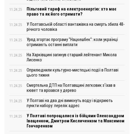
Пільговий тариф на електроенергію: хто має
11.24.25
право та як його отримати?
У Полтавській області вантажівка на смерть збила 48-
11.24.25
річного чоловіка
Уряд згортає програму "Нацкешбек": коли українці
11.24.25
отримають останні виплати
На Харківщині загинув старший лейтенант Микола
11.24.25
Лисенко
Оприлюднили культурно-мистецькі події в Полтаві
11.24.25
цього тижня
Смертельна ДТП на Полтавщині легковик з‘їхав в
11.24.25
кювет та врізався у дерево
У Полтаві на два дні вимкнуть воду і відкриють
11.24.25
пункти набору: перелік адрес
У Полтаві попрощалися із бійцями Олександром
11.24.25
Іващенком, Дмитром Кисличенком та Максимом
Гончаренком