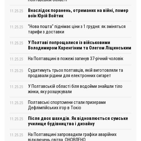
Внаслідок поранень, отриманих на війні, помер
11.25.25
воїн Юрій Войтик
"Нова пошта" піднімає ціни з 1 грудня: як зміняться
11.25.25
тарифи з доставки
У Полтаві попрощалися із військовими
11.25.25
Володимиром Каренгіним та Олегом Ліщинським
На Полтавщині в пожежі загинув 37-річний чоловік
11.25.25
Судитимуть трьох полтавців, якій виготовляли та
11.25.25
продавали рідини для електронних сигарет
У Полтавській області біля водойми знайшли тіло
11.25.25
жінки, яку розшукували
Полтавські спортсмени стали призерами
11.25.25
Дефлімпійських ігор в Токіо
Після двох шахедів. Як відновлюється сумське
11.25.25
училище будівництва і дизайну
На Полтавщині запровадили графіки аварійних
11.25.25
відключень світла. ОНОВЛЕНО