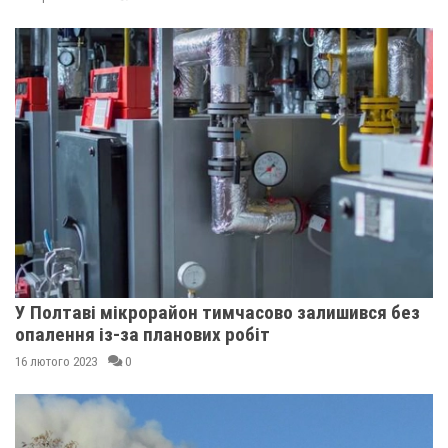
У Полтаві мікрорайон тимчасово залишився без
опалення із-за планових робіт
16 лютого 2023
0