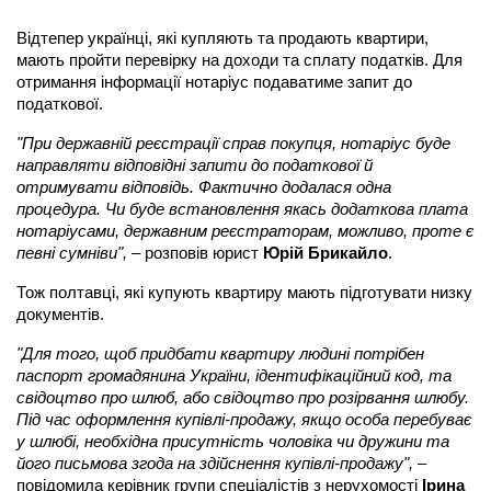
Відтепер українці, які купляють та продають квартири,
мають пройти перевірку на доходи та сплату податків. Для
отримання інформації нотаріус подаватиме запит до
податкової.
"При державній реєстрації справ покупця, нотаріус буде
направляти відповідні запити до податкової й
отримувати відповідь. Фактично додалася одна
процедура. Чи буде встановлення якась додаткова плата
нотаріусами, державним реєстраторам, можливо, проте є
певні сумніви",
– розповів юрист
Юрій Брикайло
.
Тож полтавці, які купують квартиру мають підготувати низку
документів.
"Для того, щоб придбати квартиру людині потрібен
паспорт громадянина України, ідентифікаційний код, та
свідоцтво про шлюб, або свідоцтво про розірвання шлюбу.
Під час оформлення купівлі-продажу, якщо особа перебуває
у шлюбі, необхідна присутність чоловіка чи дружини та
його письмова згода на здійснення купівлі-продажу",
–
повідомила керівник групи спеціалістів з нерухомості
Ірина