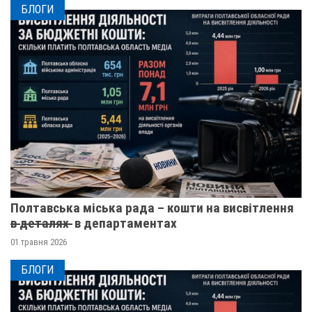
БЛОГИ
Полтавська міська рада – кошти на висвітлення
в̶ ̶д̶е̶т̶а̶л̶я̶х̶ ̶ в департаментах
01 травня 2026
БЛОГИ