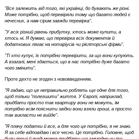
"Все залежить від того, які українці, бо бувають же різні.
Може потрібно, щоб перевіряли тому що багато людей є
нечесних, а нам сірим завжди перевірка".
"У всіх різний рівень прибутку, хтось може купити, а
хтось ні. Я думаю, що перевірка всіх документів й
додаткових лягає на нотаріусів чи рієлторські фірми".
"Ті хто купує, їх потрібно перевірити, за що вони купують.
А взагалі, мені здається, що в нас потрібно дуже багато
чого змінити".
Проте дехто не згоден з нововведенням.
"Я гадаю, що це неправильно роблять ще одне для того,
щоб тільки "полегшити" життя. У Європі, наприклад,
придбати просто так квартиру вони не можуть, їм
потрібно всім пояснити звідки вони взяли гроші, а просто
так викласти не вийде".
"Я плачу податки й все, а для чого це потрібно, я не знаю.
Я за себе відповідаю і все чесно. Це потрібно. Головне, щоб
були гроші й тоді можна придбати що завгодно чи то