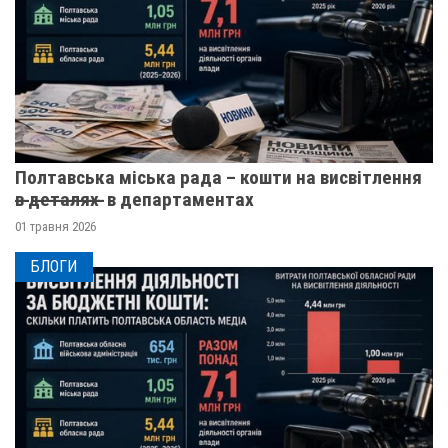
Полтавська міська рада – кошти на висвітлення
в̶ ̶д̶е̶т̶а̶л̶я̶х̶ ̶ в департаментах
01 травня 2026
БЛОГИ