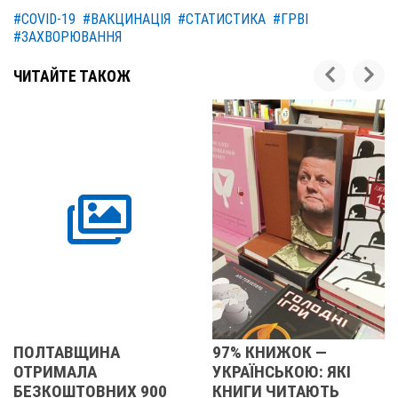
#COVID-19
#ВАКЦИНАЦІЯ
#СТАТИСТИКА
#ГРВI
#ЗАХВОРЮВАННЯ
ЧИТАЙТЕ ТАКОЖ
ЩИНА
97% КНИЖОК —
У ПОЛТАВ
А
УКРАЇНСЬКОЮ: ЯКІ
ОБЛАСТІ
ОВНИХ 900
КНИГИ ЧИТАЮТЬ
ПІДТВЕР