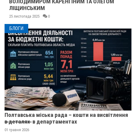
ВОЛОДИМИРОМ КАРЕНГІНИМ ТА ОЛЕГОМ
ЛІЩИНСЬКИМ
25 листопада 2025
0
БЛОГИ
Полтавська міська рада – кошти на висвітлення
в̶ ̶д̶е̶т̶а̶л̶я̶х̶ ̶ в департаментах
01 травня 2026