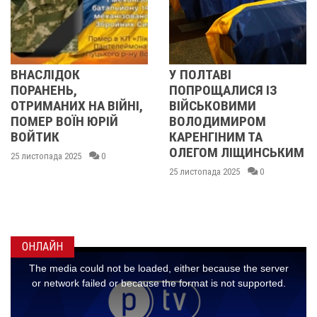
ОК
У ПОЛТАВІ
У ПОЛТАВ
Ь,
ПОПРОЩАЛИСЯ ІЗ
ПОПРОЩА
Х НА ВІЙНІ,
ВІЙСЬКОВИМИ
БІЙЦЯМИ
ЇН ЮРІЙ
ВОЛОДИМИРОМ
ОЛЕКСАН
КАРЕНГІНИМ ТА
ІВАЩЕНК
ОЛЕГОМ ЛІЩИНСЬКИМ
ДМИТРО
025
0
КИСЛИЧЕ
25 листопада 2025
0
МАКСИМ
ГОНЧАРЕ
24 листопада 2
ОНЛАЙН