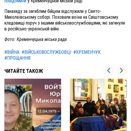
повідомили
у Кременчуцькій міській раді.
Панахиду за загиблим бійцем відслужили у Свято-
Миколаївському соборі. Поховали воїна на Свіштовському
кладовищі поруч з іншими військовослужбовцями, які загинули
в російсько-українській війні.
Фото: Кременчуцька міська рада
#ВІЙНА
#ВІЙСЬКОВОСЛУЖБОВЦІ
#КРЕМЕНЧУК
#ПРОЩАННЯ
ЧИТАЙТЕ ТАКОЖ