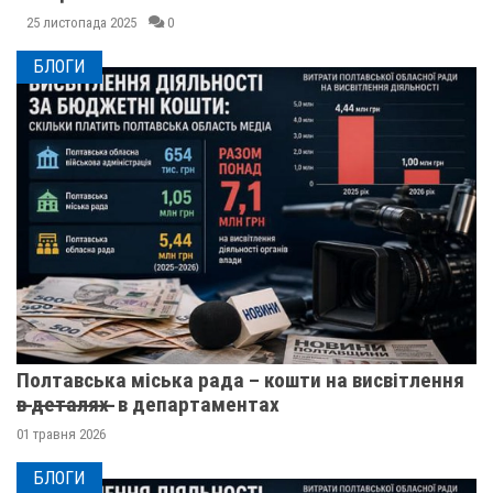
25 листопада 2025
0
БЛОГИ
Полтавська міська рада – кошти на висвітлення
в̶ ̶д̶е̶т̶а̶л̶я̶х̶ ̶ в департаментах
01 травня 2026
БЛОГИ