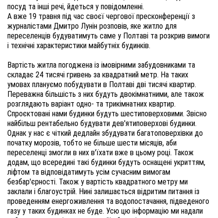
посуд та інші речі, йдеться у повідомленні. 

А вже 19 травня під час своєї чергової пресконференції з 
журналістами Дмитро Лунін розповів, яке житло для 
переселенців будуватимуть саме у Полтаві та розкрив вимоги 
і технічні характеристики майбутніх будинків. 

Вартість житла погоджена із імовірними забудовниками та 
складає 24 тисячі гривень за квадратний метр. На таких 
умовах плануємо побудувати в Полтаві дві тисячі квартир. 
Переважна більшість з них будуть двокімнатними, але також 
розглядають варіант одно- та трикімнатних квартир. 
Спроєктовані нами будинки будуть шестиповерховими. Звісно 
найбільш рентабельно будувати дев'ятиповерхові будинки. 
Однак у нас є чіткий дедлайн збудувати багатоповерхівки до 
початку морозів, тобто не більше шести місяців, аби 
переселенці змогли в них в'їхати вже в цьому році. Також 
додам, що всередині такі будинки будуть оснащені укриттям, 
ліфтом та відповідатимуть усім сучасним вимогам 
безбар'єрності. Також у вартість квадратного метру ми 
заклали і благоустрій. Нині залишається відритим питання із 
проведенням енергоживлення та водопостачання, підведеного 
газу у таких будинках не буде. Усю цю інформацію ми надали 