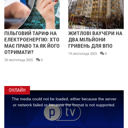
ИФ НА
ЖИТЛОВІ ВАУЧЕРИ НА
ЯК ЗМІНИЛИСЬ 
Ю: ХТО
ДВА МІЛЬЙОНИ
НА ОРЕНДУ КВА
К ЙОГО
ГРИВЕНЬ ДЛЯ ВПО
ПОЛТАВІ У
ЛИСТОПАДІ: ДЕ
19 листопада 2025
0
07 листопада 2025
0
ОНЛАЙН