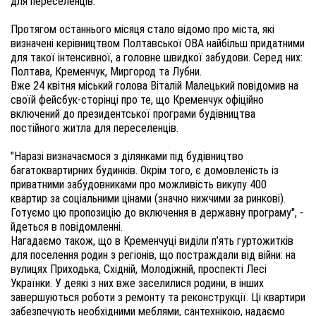
для переселенців.

Протягом останнього місяця стало відомо про міста, які 
визначені керівництвом Полтавської ОВА найбільш придатними 
для такої інтенсивної, а головне швидкої забудови. Серед них: 
Полтава, Кременчук, Миргород та Лубни. 

Вже 24 квітня міський голова Віталій Малецький повідомив на 
своїй фейсбук-сторінці про те, що Кременчук офіційно 
включений до президентської програми будівництва 
постійного житла для переселенців. 

"Наразі визначаємося з ділянками під будівництво 
багатоквартирних будинків. Окрім того, є домовленість із 
приватними забудовниками про можливість викупу 400 
квартир за соціальними цінами (значно нижчими за ринкові). 
Готуємо цю пропозицію до включення в державну програму", - 
йдеться в повідомленні.

Нагадаємо також, що в Кременчуці виділи п’ять гуртожитків 
для поселення родин з регіонів, що постраждали від війни: на 
вулицях Приходька, Східній, Молодіжній, проспекті Лесі 
Українки. У деякі з них вже заселилися родини, в інших 
завершуються роботи з ремонту та реконструкції. Ці квартири 
забезпечують необхідними меблями, сантехнікою, надаємо 