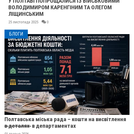
У ПОЛТАВІ ПОПРОЩАЛИСЯ ІЗ ВІЙСЬКОВИМИ
ВОЛОДИМИРОМ КАРЕНГІНИМ ТА ОЛЕГОМ
ЛІЩИНСЬКИМ
25 листопада 2025
0
БЛОГИ
Полтавська міська рада – кошти на висвітлення
в̶ ̶д̶е̶т̶а̶л̶я̶х̶ ̶ в департаментах
01 травня 2026