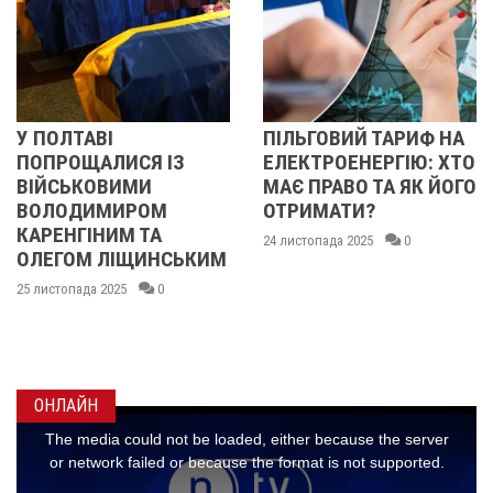
ПІЛЬГОВИЙ ТАРИФ НА
У ПОЛТАВІ
СЯ ІЗ
ЕЛЕКТРОЕНЕРГІЮ: ХТО
ПОПРОЩАЛИ
МИ
МАЄ ПРАВО ТА ЯК ЙОГО
БІЙЦЯМИ
РОМ
ОТРИМАТИ?
ОЛЕКСАНД
 ТА
ІВАЩЕНКОМ
24 листопада 2025
0
ЩИНСЬКИМ
ДМИТРОМ
КИСЛИЧЕНК
0
МАКСИМОМ
ГОНЧАРЕН
24 листопада 2025
ОНЛАЙН