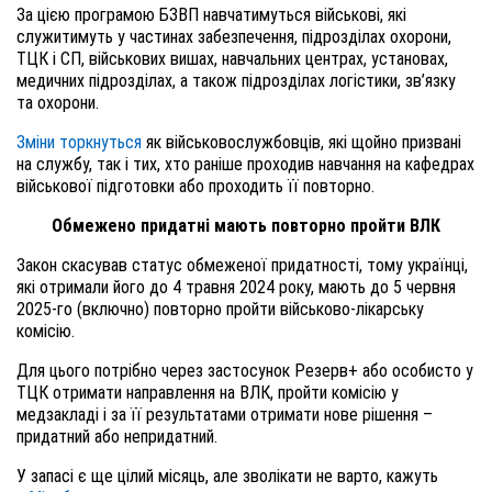
За цією програмою БЗВП навчатимуться військові, які
служитимуть у частинах забезпечення, підрозділах охорони,
ТЦК і СП, військових вишах, навчальних центрах, установах,
медичних підрозділах, а також підрозділах логістики, зв’язку
та охорони.
Зміни торкнуться
як військовослужбовців, які щойно призвані
на службу, так і тих, хто раніше проходив навчання на кафедрах
військової підготовки або проходить її повторно.
Обмежено придатні мають повторно пройти ВЛК
Закон скасував статус обмеженої придатності, тому українці,
які отримали його до 4 травня 2024 року, мають до 5 червня
2025-го (включно) повторно пройти військово-лікарську
комісію.
Для цього потрібно через застосунок Резерв+ або
особисто у
ТЦК отримати направлення на ВЛК, пройти комісію у
медзакладі і за її результатами отримати нове рішення –
придатний або непридатний.
У запасі є ще цілий місяць, але зволікати не варто, кажуть