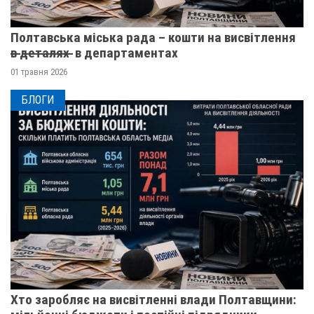
Полтавська міська рада – кошти на висвітлення
в̶ ̶д̶е̶т̶а̶л̶я̶х̶ ̶ в департаментах
01 травня 2026
БЛОГИ
Хто заробляє на висвітленні влади Полтавщини: