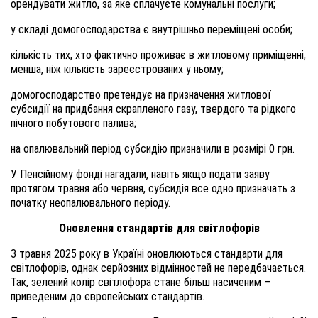
орендувати житло, за яке сплачуєте комунальні послуги;
у складі домогосподарства є внутрішньо переміщені особи;
кількість тих, хто фактично проживає в житловому приміщенні,
менша, ніж кількість зареєстрованих у ньому;
домогосподарство претендує на призначення житлової
субсидії на придбання скрапленого газу, твердого та рідкого
пічного побутового палива;
на опалювальний період субсидію призначили в розмірі 0 грн.
У Пенсійному фонді нагадали, навіть якщо подати заяву
протягом травня або червня, субсидія все одно призначать з
початку неопалювального періоду.
Оновлення стандартів для світлофорів
З травня 2025 року в Україні оновлюються стандарти для
світлофорів, однак серйозних відмінностей не передбачається.
Так, зелений колір світлофора стане більш насиченим –
приведеним до європейських стандартів.