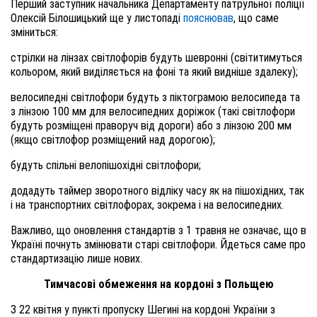
Перший заступник начальника Департаменту патрульної поліції
Олексій Білошицький ще у листопаді
пояснював
, що саме
зміниться:
стрілки на лінзах світлофорів будуть шевронні (світитимуться
кольором, який виділяється на фоні та який видніше здалеку);
велосипедні світлофори будуть з піктограмою велосипеда та
з лінзою 100 мм для велосипедних доріжок (такі світлофори
будуть розміщені праворуч від дороги) або з лінзою 200 мм
(якщо світлофор розміщений над дорогою);
будуть спільні велопішохідні світлофори;
додадуть таймер зворотного відліку часу як на пішохідних, так
і на транспортних світлофорах, зокрема і на велосипедних.
Важливо, що оновлення стандартів з 1 травня не означає, що в
Україні почнуть змінювати старі світлофори. Йдеться саме про
стандартизацію лише нових.
Тимчасові обмеження на кордоні з Польщею
З 22 квітня у пункті пропуску Шегині на кордоні України з