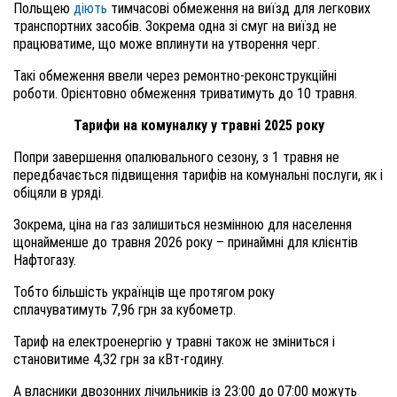
Польщею
діють
тимчасові обмеження на виїзд для легкових
транспортних засобів. Зокрема одна зі смуг на виїзд не
працюватиме, що може вплинути на утворення черг.
Такі обмеження ввели через ремонтно-реконструкційні
роботи. Орієнтовно обмеження триватимуть до 10 травня.
Тарифи на комуналку у травні 2025 року
Попри завершення опалювального сезону, з 1 травня не
передбачається підвищення тарифів на комунальні послуги, як і
обіцяли в уряді.
Зокрема, ціна на газ залишиться незмінною для населення
щонайменше до травня 2026 року – принаймні для клієнтів
Нафтогазу.
Тобто більшість українців ще протягом року
сплачуватимуть 7,96 грн за кубометр.
Тариф на електроенергію у травні також не зміниться і
становитиме 4,32 грн за кВт-годину.
А власники двозонних лічильників із 23:00 до 07:00 можуть