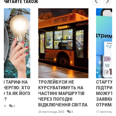
ЧИТАЙТЕ ТАКОЖ
ТРОЛЕЙБУСИ НЕ
СТАРТУВАЛА "ЗИМОВА
КУРСУВАТИМУТЬ НА
ПІДТРИМКА": УКРАЇНЦІ
ЧАСТИНІ МАРШРУТІВ
МОЖУТЬ ПОДАВАТИ
ЧЕРЕЗ ПОГОДНІ
ЗАЯВКИ У ДІЇ НА
ВІДКЛЮЧЕННЯ СВІТЛА
ОТРИМАННЯ 1000 ГРН
20 листопада 2025
0
17 листопада 2025
0