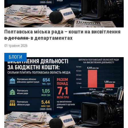
Полтавська міська рада – кошти на висвітлення
в̶ ̶д̶е̶т̶а̶л̶я̶х̶ ̶ в департаментах
01 травня 2026
БЛОГИ