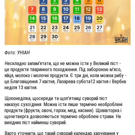
Фото: УНІАН
Нескладно запам'ятати, що не можна їсти у Великий піст -
це продукти тваринного походження. Під забороною м'ясо,
яйця, молоко і молочні продукти. Є три дні, коли можна рибу -
це Благовіщення 7 квітня, Лазарева субота12 квітня і Вербна
неділя 13 квітня.
Щопонеділка, щосереди та щоп'ятниці суворий піст
наказує сухоїдіння. Можна їсти лише термічно необроблені
продукти (фрукти, овочі, горіхи, мед, насіння). Щовівторка і
щочетверга дозволяються термічно оброблені страви. На
вихідних піст найменш суворий.
Варто уточнити, що такий суворий календар харчування у