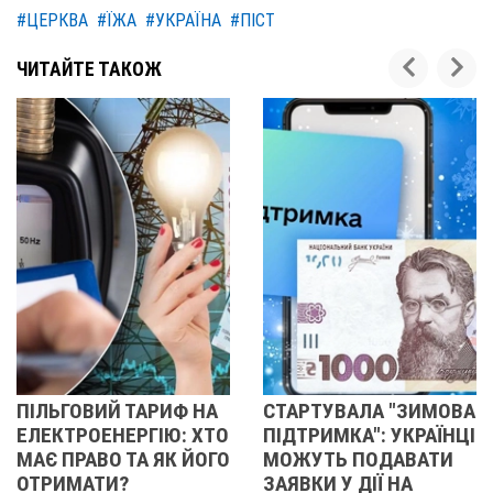
#ЦЕРКВА
#ЇЖА
#УКРАЇНА
#ПІСТ
ЧИТАЙТЕ ТАКОЖ
Ф НА
СТАРТУВАЛА "ЗИМОВА
50 ТИСЯЧ ГРИВЕ
: ХТО
ПІДТРИМКА": УКРАЇНЦІ
ПРИ НАРОДЖЕНН
К ЙОГО
МОЖУТЬ ПОДАВАТИ
ДИТИНИ: РАДА
ЗАЯВКИ У ДІЇ НА
ПРИЙНЯЛА ЗАКО