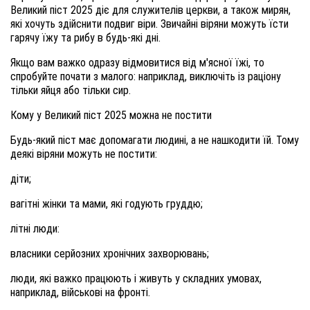
Великий піст 2025 діє для служителів церкви, а також мирян,
які хочуть здійснити подвиг віри. Звичайні віряни можуть їсти
гарячу їжу та рибу в будь-які дні.
Якщо вам важко одразу відмовитися від м'ясної їжі, то
спробуйте почати з малого: наприклад, виключіть із раціону
тільки яйця або тільки сир.
Кому у Великий піст 2025 можна не постити
Будь-який піст має допомагати людині, а не нашкодити їй. Тому
деякі віряни можуть не постити:
діти;
вагітні жінки та мами, які годують груддю;
літні люди:
власники серйозних хронічних захворювань;
люди, які важко працюють і живуть у складних умовах,
наприклад, військові на фронті.