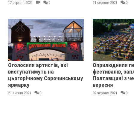
17 серпня 2021
0
11 серпня 2021
0
Оголосили артистів, які
Оприлюднили пе
виступатимуть на
фестивалів, зап
цьогорічному Сорочинському
Полтавщині з че
ярмарку
вересня
21 липня 2021
0
02 червня 2021
0