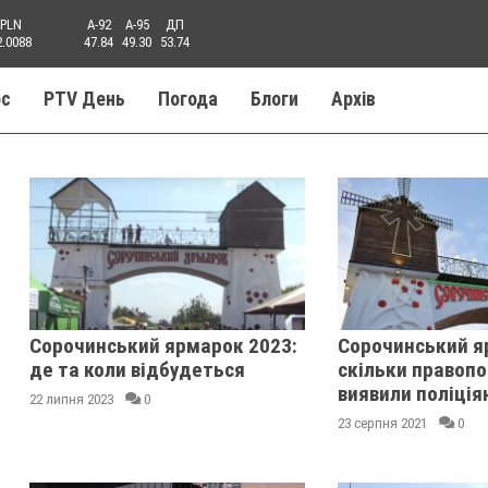
PLN
A-92
A-95
ДП
2.0088
47.84
49.30
53.74
ос
PTV День
Погода
Блоги
Aрхів
Сорочинський ярмарок 2023:
Сорочинський я
де та коли відбудеться
скільки правоп
виявили поліція
22 липня 2023
0
23 серпня 2021
0