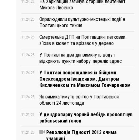
На Харківщині загинув старший лейтенант
11.24.25
Микола Лисенко
Оприлюднили культурно-мистецькі події в
11.24.25
Полтаві цього тижня
Смертельна ДТП на Полтавщині легковик
11.24.25
з‘їхав в кювет та врізався у дерево
У Полтаві на два дні вимкнуть воду і
11.24.25
відкриють пункти набору: перелік адрес
У Полтаві попрощалися із бійцями
11.24.25
Олександром Іващенком, Дмитром
Кисличенком та Максимом Гончаренком
Як вимикатимуть світло у Полтавській
11.24.25
області 24 листопада
У дендропарку чорний лебідь проковтнув
11.21.25
рибальський гачок
Революція Гідності 2013 очима
11.21.25
учасниці