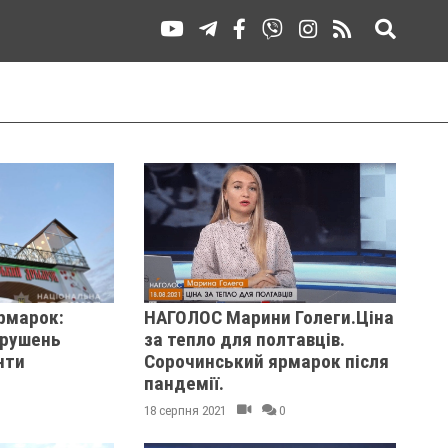
рмарок:
НАГОЛОС Марини Голеги.Ціна
орушень
за тепло для полтавців.
нти
Сорочинський ярмарок після
пандемії.
18 серпня 2021
0