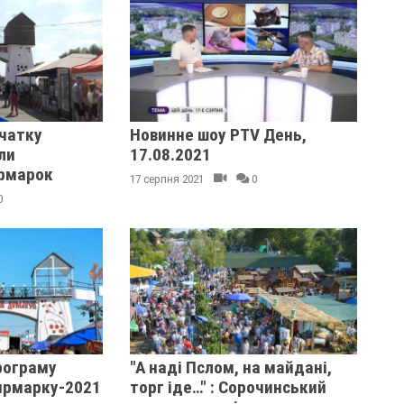
очатку
Новинне шоу PTV День,
ли
17.08.2021
рмарок
17 серпня 2021
0
0
рограму
"А наді Пслом, на майдані,
ярмарку-2021
торг іде…" : Сорочинський