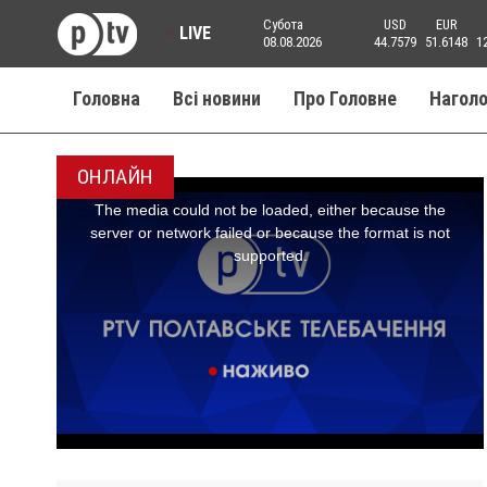
Субота
USD
EUR
LIVE
08.08.2026
44.7579
51.6148
1
Головна
Всі новини
Про Головне
Нагол
ОНЛАЙН