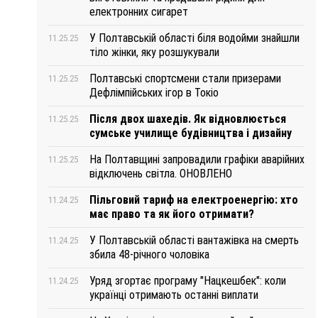
електронних сигарет
У Полтавській області біля водойми знайшли
11.25.25
тіло жінки, яку розшукували
Полтавські спортсмени стали призерами
11.25.25
Дефлімпійських ігор в Токіо
Після двох шахедів. Як відновлюється
11.25.25
сумське училище будівництва і дизайну
На Полтавщині запровадили графіки аварійних
11.25.25
відключень світла. ОНОВЛЕНО
Пільговий тариф на електроенергію: хто
11.24.25
має право та як його отримати?
У Полтавській області вантажівка на смерть
11.24.25
збила 48-річного чоловіка
Уряд згортає програму "Нацкешбек": коли
11.24.25
українці отримають останні виплати