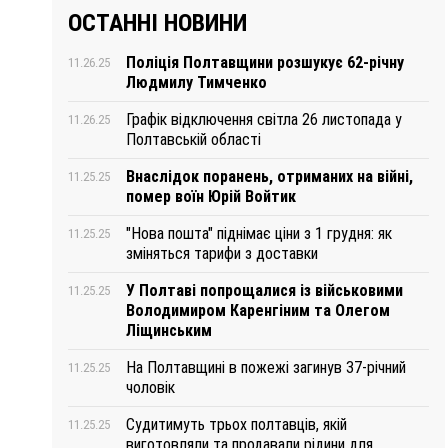
ОСТАННІ НОВИНИ
Поліція Полтавщини розшукує 62-річну
11.26.25
Людмилу Тимченко
Графік відключення світла 26 листопада у
11.26.25
Полтавській області
Внаслідок поранень, отриманих на війні,
11.25.25
помер воїн Юрій Войтик
"Нова пошта" піднімає ціни з 1 грудня: як
11.25.25
зміняться тарифи з доставки
У Полтаві попрощалися із військовими
11.25.25
Володимиром Каренгіним та Олегом
Ліщинським
На Полтавщині в пожежі загинув 37-річний
11.25.25
чоловік
Судитимуть трьох полтавців, якій
11.25.25
виготовляли та продавали рідини для