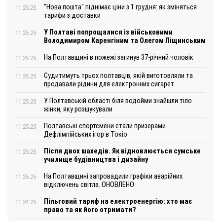
"Нова пошта" піднімає ціни з 1 грудня: як зміняться
11.25.25
тарифи з доставки
У Полтаві попрощалися із військовими
11.25.25
Володимиром Каренгіним та Олегом Ліщинським
На Полтавщині в пожежі загинув 37-річний чоловік
11.25.25
Судитимуть трьох полтавців, якій виготовляли та
11.25.25
продавали рідини для електронних сигарет
У Полтавській області біля водойми знайшли тіло
11.25.25
жінки, яку розшукували
Полтавські спортсмени стали призерами
11.25.25
Дефлімпійських ігор в Токіо
Після двох шахедів. Як відновлюється сумське
11.25.25
училище будівництва і дизайну
На Полтавщині запровадили графіки аварійних
11.25.25
відключень світла. ОНОВЛЕНО
Пільговий тариф на електроенергію: хто має
11.24.25
право та як його отримати?