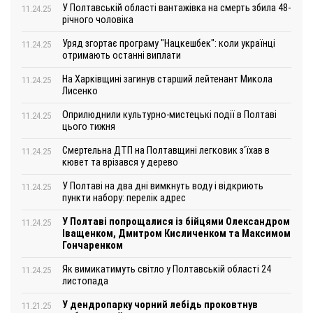
У Полтавській області вантажівка на смерть збила 48-
11.24.25
річного чоловіка
Уряд згортає програму "Нацкешбек": коли українці
11.24.25
отримають останні виплати
На Харківщині загинув старший лейтенант Микола
11.24.25
Лисенко
Оприлюднили культурно-мистецькі події в Полтаві
11.24.25
цього тижня
Смертельна ДТП на Полтавщині легковик з‘їхав в
11.24.25
кювет та врізався у дерево
У Полтаві на два дні вимкнуть воду і відкриють
11.24.25
пункти набору: перелік адрес
У Полтаві попрощалися із бійцями Олександром
11.24.25
Іващенком, Дмитром Кисличенком та Максимом
Гончаренком
Як вимикатимуть світло у Полтавській області 24
11.24.25
листопада
У дендропарку чорний лебідь проковтнув
11.21.25