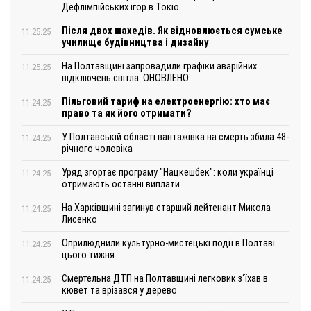
Дефлімпійських ігор в Токіо
Після двох шахедів. Як відновлюється сумське
11.25.25
училище будівництва і дизайну
На Полтавщині запровадили графіки аварійних
11.25.25
відключень світла. ОНОВЛЕНО
Пільговий тариф на електроенергію: хто має
11.24.25
право та як його отримати?
У Полтавській області вантажівка на смерть збила 48-
11.24.25
річного чоловіка
Уряд згортає програму "Нацкешбек": коли українці
11.24.25
отримають останні виплати
На Харківщині загинув старший лейтенант Микола
11.24.25
Лисенко
Оприлюднили культурно-мистецькі події в Полтаві
11.24.25
цього тижня
Смертельна ДТП на Полтавщині легковик з‘їхав в
11.24.25
кювет та врізався у дерево