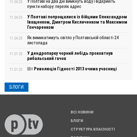
У Полтаві на два дні вимкнуть воду і відкриють
11.24.25
пункти набору: перелік адрес
У Полтаві попрощалися із бійцями Олександром
11.24.25
Іващенком, Дмитром Кисличенком та Максимом
Гончаренком
Як вимикатимуть світло у Полтавській області 24
11.24.25
листопада
У дендропарку чорний лебідь проковтнув
11.21.25
рибальський гачок
Революція Гідності 2013 очима учасниці
11.21.25
БЛОГИ
ВСІ НОВИНИ
БЛОГИ
СТРУКТУРА ВЛАСНОСТІ