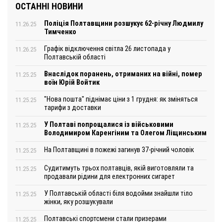
ОСТАННІ НОВИНИ
Поліція Полтавщини розшукує 62-річну Людмилу
11.26.25
Тимченко
Графік відключення світла 26 листопада у
11.26.25
Полтавській області
Внаслідок поранень, отриманих на війні, помер
11.25.25
воїн Юрій Войтик
"Нова пошта" піднімає ціни з 1 грудня: як зміняться
11.25.25
тарифи з доставки
У Полтаві попрощалися із військовими
11.25.25
Володимиром Каренгіним та Олегом Ліщинським
На Полтавщині в пожежі загинув 37-річний чоловік
11.25.25
Судитимуть трьох полтавців, якій виготовляли та
11.25.25
продавали рідини для електронних сигарет
У Полтавській області біля водойми знайшли тіло
11.25.25
жінки, яку розшукували
Полтавські спортсмени стали призерами
11.25.25