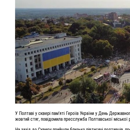
ПОЛІЦІЯ ПОЛТАВЩИНИ РОЗШУКУЄ 62-РІЧНУ
ЛЮДМИЛУ ТИМЧЕНКО
ОМ
26 листопада 2025
0
У Полтаві у сквері пам’яті Героїв України у День Державно
жовтий стяг, повідомила пресслужба Полтавської міської 
На захід до Скверу прийшли близько півтисячі полтавців, п