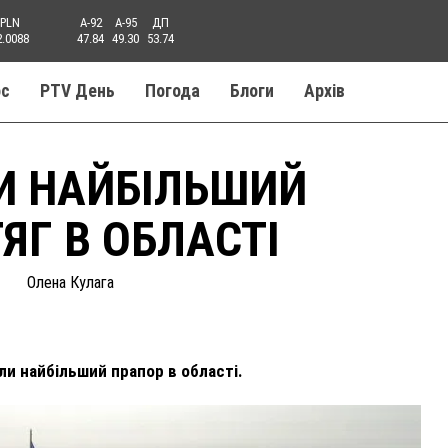
PLN
A-92
A-95
ДП
2.0088
47.84
49.30
53.74
ос
PTV День
Погода
Блоги
Aрхів
ЛИ НАЙБІЛЬШИЙ
ЯГ В ОБЛАСТІ
Олена Кулага
ли найбільший прапор в області.