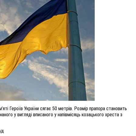
яті Героїв України сягає 50 метрів. Розмір прапора становить
наного у вигляді вписаного у напівмісяць козацького хреста з
VA