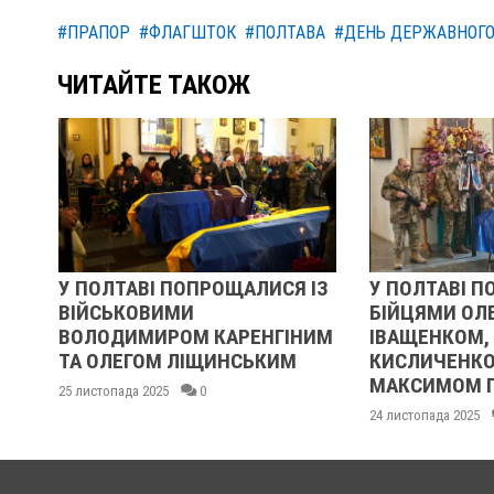
#ПРАПОР
#ФЛАГШТОК
#ПОЛТАВА
#ДЕНЬ ДЕРЖАВНОГО
ЧИТАЙТЕ ТАКОЖ
ЩАЛИСЯ ІЗ
У ПОЛТАВІ ПОПРОЩАЛИСЯ ІЗ
РЕВО
БІЙЦЯМИ ОЛЕКСАНДРОМ
ОЧИМ
РЕНГІНИМ
ІВАЩЕНКОМ, ДМИТРОМ
21 лист
НСЬКИМ
КИСЛИЧЕНКОМ ТА
МАКСИМОМ ГОНЧАРЕНКОМ
24 листопада 2025
0