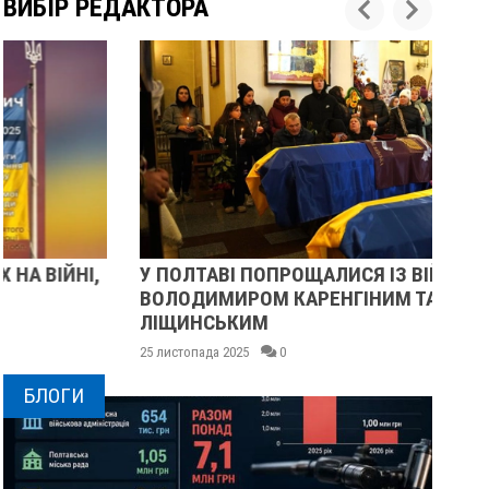
ВИБІР РЕДАКТОРА
У ПОЛТАВІ ПОПРОЩАЛИСЯ ІЗ ВІЙСЬКОВИМИ
ПІ
ВОЛОДИМИРОМ КАРЕНГІНИМ ТА ОЛЕГОМ
СУ
ЛІЩИНСЬКИМ
25 
25 листопада 2025
0
БЛОГИ