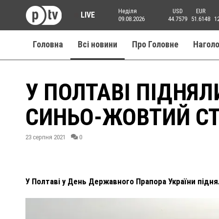
Неділя
USD
EUR
LIVE
09.08.2026
44.7579
51.6148
1
Головна
Всі новини
Про Головне
Нагол
У ПОЛТАВІ ПІДНЯ
СИНЬО-ЖОВТИЙ СТ
23 серпня 2021
0
У Полтаві у День Державного Прапора України підня