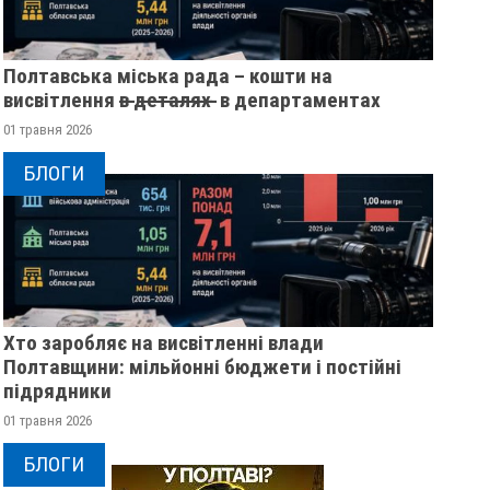
Полтавська міська рада – кошти на
висвітлення в̶ ̶д̶е̶т̶а̶л̶я̶х̶ ̶ в департаментах
01 травня 2026
БЛОГИ
Хто заробляє на висвітленні влади
Полтавщини: мільйонні бюджети і постійні
підрядники
01 травня 2026
БЛОГИ