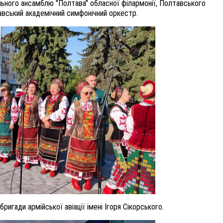
льного ансамблю "Полтава" обласної філармонії, Полтавського
авський академічний симфонічний оркестр.
игади армійської авіації імені Ігоря Сікорського.