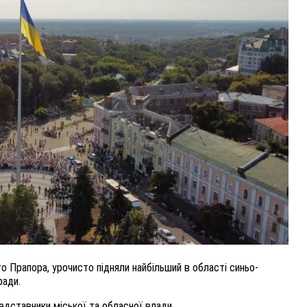
ВНАСЛІДОК ПОРАНЕНЬ, ОТРИМАНИХ НА ВІЙНІ,
ПОМЕР ВОЇН ЮРІЙ ВОЙТИК
25 листопада 2025
0
го Прапора, урочисто підняли найбільший в області синьо-
ради.
редставники міської та обласної влади.