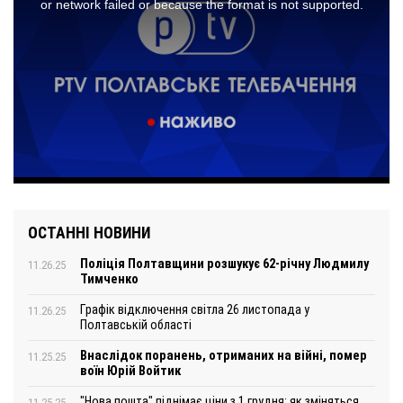
ОСТАННІ НОВИНИ
Поліція Полтавщини розшукує 62-річну Людмилу
11.26.25
Тимченко
Графік відключення світла 26 листопада у
11.26.25
Полтавській області
Внаслідок поранень, отриманих на війні, помер
11.25.25
воїн Юрій Войтик
"Нова пошта" піднімає ціни з 1 грудня: як зміняться
11.25.25