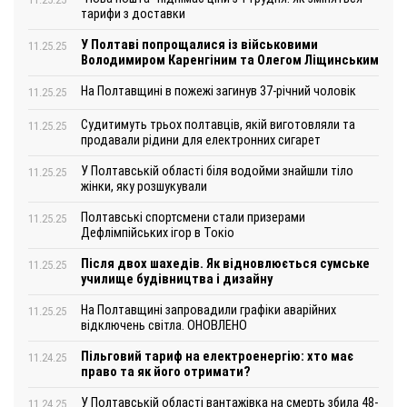
тарифи з доставки
У Полтаві попрощалися із військовими
11.25.25
Володимиром Каренгіним та Олегом Ліщинським
На Полтавщині в пожежі загинув 37-річний чоловік
11.25.25
Судитимуть трьох полтавців, якій виготовляли та
11.25.25
продавали рідини для електронних сигарет
У Полтавській області біля водойми знайшли тіло
11.25.25
жінки, яку розшукували
Полтавські спортсмени стали призерами
11.25.25
Дефлімпійських ігор в Токіо
Після двох шахедів. Як відновлюється сумське
11.25.25
училище будівництва і дизайну
На Полтавщині запровадили графіки аварійних
11.25.25
відключень світла. ОНОВЛЕНО
Пільговий тариф на електроенергію: хто має
11.24.25
право та як його отримати?
У Полтавській області вантажівка на смерть збила 48-
11.24.25