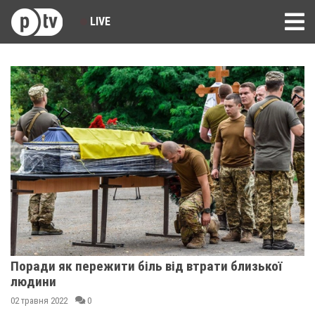
LIVE
Поради як пережити біль від втрати близької
людини
02 травня 2022
0