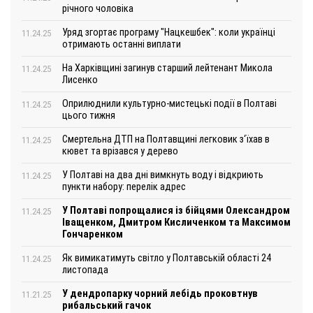
річного чоловіка
Уряд згортає програму "Нацкешбек": коли українці
11.24.25
отримають останні виплати
На Харківщині загинув старший лейтенант Микола
11.24.25
Лисенко
Оприлюднили культурно-мистецькі події в Полтаві
11.24.25
цього тижня
Смертельна ДТП на Полтавщині легковик з‘їхав в
11.24.25
кювет та врізався у дерево
У Полтаві на два дні вимкнуть воду і відкриють
11.24.25
пункти набору: перелік адрес
У Полтаві попрощалися із бійцями Олександром
11.24.25
Іващенком, Дмитром Кисличенком та Максимом
Гончаренком
Як вимикатимуть світло у Полтавській області 24
11.24.25
листопада
У дендропарку чорний лебідь проковтнув
11.21.25
рибальський гачок