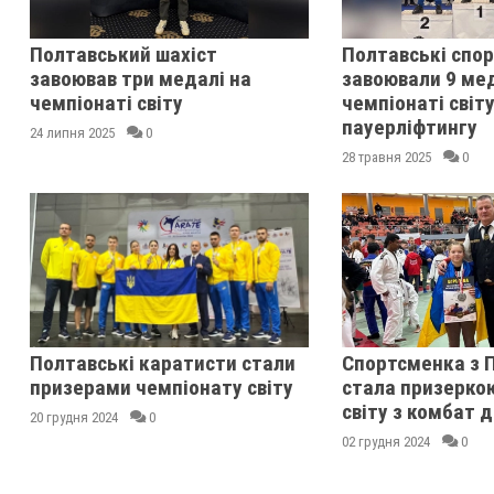
Полтавський шахіст
Полтавські спо
завоював три медалі на
завоювали 9 ме
чемпіонаті світу
чемпіонаті світу
пауерліфтингу
24 липня 2025
0
28 травня 2025
0
Полтавські каратисти стали
Спортсменка з 
призерами чемпіонату світу
стала призерко
світу з комбат 
20 грудня 2024
0
02 грудня 2024
0