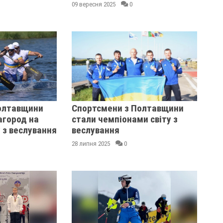
09 вересня 2025
0
олтавщини
Спортсмени з Полтавщини
агород на
стали чемпіонами світу з
у з веслування
веслування
28 липня 2025
0