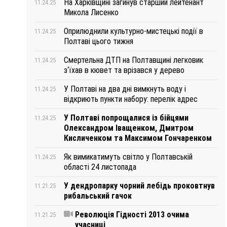
На Харківщині загинув старший лейтенант
11.24.25
Микола Лисенко
Оприлюднили культурно-мистецькі події в
11.24.25
Полтаві цього тижня
Смертельна ДТП на Полтавщині легковик
11.24.25
з‘їхав в кювет та врізався у дерево
У Полтаві на два дні вимкнуть воду і
11.24.25
відкриють пункти набору: перелік адрес
У Полтаві попрощалися із бійцями
11.24.25
Олександром Іващенком, Дмитром
Кисличенком та Максимом Гончаренком
Як вимикатимуть світло у Полтавській
11.24.25
області 24 листопада
У дендропарку чорний лебідь проковтнув
11.21.25
рибальський гачок
Революція Гідності 2013 очима
11.21.25
учасниці