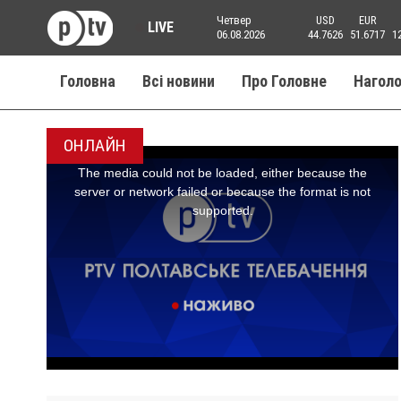
Четвер
USD
EUR
LIVE
06.08.2026
44.7626
51.6717
1
Головна
Всі новини
Про Головне
Нагол
ОНЛАЙН