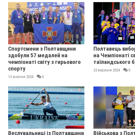
Спортсмени з Полтавщини
Полтавець вибор
здобули 57 медалей на
на Чемпіонаті св
чемпіонаті світу з гирьового
таїландського б
спорту
23 вересня 2024
0
15 жовтня 2024
0
Веслувальниці із Полтавщини
Військова з Пол