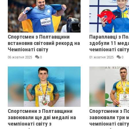
Спортсмен з Полтавщини
Параплавці з П
встановив світовий рекорд на
здобули 11 мед
Чемпіонаті світу
чемпіонаті світ
06 жовтня 2025
0
01 жовтня 2025
0
Спортсмени з Полтавщини
Спортсмени з П
завоювали ще дві медалі на
завоювали три м
чемпіонаті світу з
чемпіонаті світу