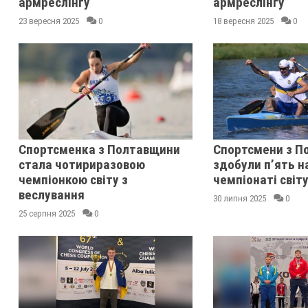
армреслінгу
армреслінгу
23 вересня 2025
0
18 вересня 2025
0
Спортсменка з Полтавщини
Спортсмени з П
стала чотириразовою
здобули п’ять н
чемпіонкою світу з
чемпіонаті світ
веслування
30 липня 2025
0
25 серпня 2025
0