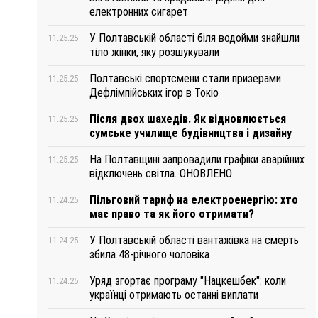
електронних сигарет
У Полтавській області біля водойми знайшли
11.25.25
тіло жінки, яку розшукували
Полтавські спортсмени стали призерами
11.25.25
Дефлімпійських ігор в Токіо
Після двох шахедів. Як відновлюється
11.25.25
сумське училище будівництва і дизайну
На Полтавщині запровадили графіки аварійних
11.25.25
відключень світла. ОНОВЛЕНО
Пільговий тариф на електроенергію: хто
11.24.25
має право та як його отримати?
У Полтавській області вантажівка на смерть
11.24.25
збила 48-річного чоловіка
Уряд згортає програму "Нацкешбек": коли
11.24.25
українці отримають останні виплати