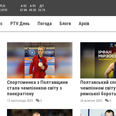
PLN
A-92
A-95
ДП
2.0191
47.84
49.30
53.74
ос
PTV День
Погода
Блоги
Aрхів
Спортсменка з Полтавщини
Полтавський сп
стала чемпіонкою світу з
чемпіоном світу
панкратіону
римської борот
12 листопада 2025
0
24 жовтня 2025
0