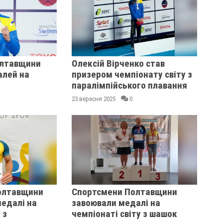
олтавщини
Олексій Вірченко став
алей на
призером чемпіонату світу з
у
паралімпійського плавання
23 вересня 2025
0
олтавщини
Спортсмени Полтавщини
едалі на
завоювали медалі на
 з
чемпіонаті світу з шашок