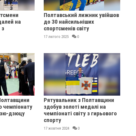
ртсмени
Полтавський лижник увійшов
далей на
до 30 найсильніших
 з
спортсменів світу
17 лютого 2025
0
Полтавщини
Рятувальник з Полтавщини
ю чемпіонату
здобув золоті медалі на
дзю-дзюцу
чемпіонаті світу з гирьового
спорту
17 жовтня 2024
0