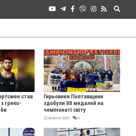
ортсмен став
Гирьовики Полтавщини
 з греко-
здобули 88 медалей на
ьби
чемпіонаті світу
22 жовтня 2025
0