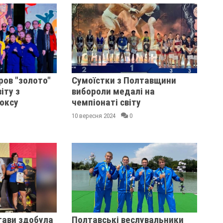
ов "золото"
Сумоїстки з Полтавщини
іту з
вибороли медалі на
оксу
чемпіонаті світу
10 вересня 2024
0
тави здобула
Полтавські веслувальники