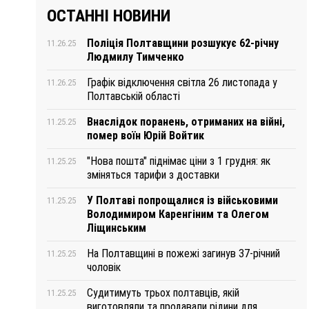
ОСТАННІ НОВИНИ
Поліція Полтавщини розшукує 62-річну
11.26.25
Людмилу Тимченко
Графік відключення світла 26 листопада у
11.26.25
Полтавській області
Внаслідок поранень, отриманих на війні,
11.25.25
помер воїн Юрій Войтик
"Нова пошта" піднімає ціни з 1 грудня: як
11.25.25
зміняться тарифи з доставки
У Полтаві попрощалися із військовими
11.25.25
Володимиром Каренгіним та Олегом
Ліщинським
На Полтавщині в пожежі загинув 37-річний
11.25.25
чоловік
Судитимуть трьох полтавців, якій
11.25.25
виготовляли та продавали рідини для