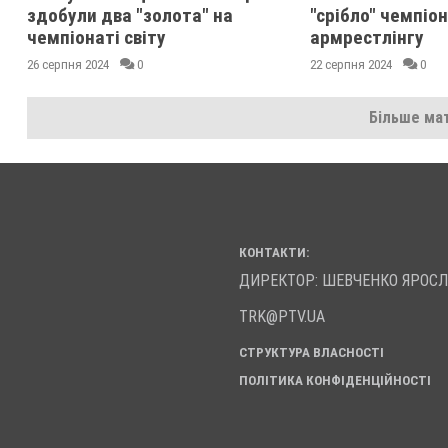
здобули два "золота" на
"срібло" чемпіон
чемпіонаті світу
армрестлінгу
26 серпня 2024
0
22 серпня 2024
0
Більше мат
КОНТАКТИ:
ДИРЕКТОР: ШЕВЧЕНКО ЯРОС
TRK@PTV.UA
СТРУКТУРА ВЛАСНОСТІ
ПОЛІТИКА КОНФІДЕНЦІЙНОСТІ