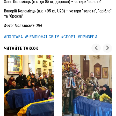
Олег Коломієць (в.к. до 85 кг, дорослі) – чотири "золота".
Валерій Коломієць (в.к. +95 кг, U23) – чотири "золота", "срібло"
та "бронза".
Фото: Полтавська ОВА
#ПОЛТАВА
#ЧЕМПІОНАТ СВІТУ
#СПОРТ
#ПРИЗЕРИ
ЧИТАЙТЕ ТАКОЖ