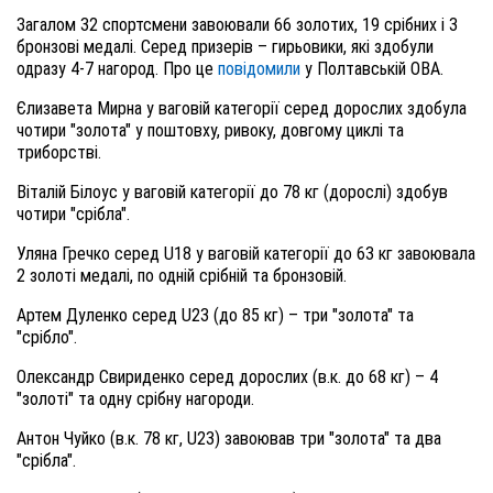
Загалом 32 спортсмени завоювали 66 золотих, 19 срібних і 3
бронзові медалі. Серед призерів – гирьовики, які здобули
одразу 4-7 нагород. Про це
повідомили
у Полтавській ОВА.
Єлизавета Мирна у ваговій категорії серед дорослих здобула
чотири "золота" у поштовху, ривоку, довгому циклі та
триборстві.
Віталій Білоус у ваговій категорії до 78 кг (дорослі) здобув
чотири "срібла".
Уляна Гречко серед U18 у ваговій категорії до 63 кг завоювала
2 золоті медалі, по одній срібній та бронзовій.
Артем Дуленко серед U23 (до 85 кг) – три "золота" та
"срібло".
Олександр Свириденко серед дорослих (в.к. до 68 кг) – 4
"золоті" та одну срібну нагороди.
Антон Чуйко (в.к. 78 кг, U23) завоював три "золота" та два
"срібла".