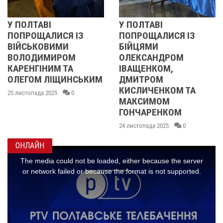
ОЛТАВІ
У ПОЛТАВІ
РЕВ
РОЩАЛИСЯ ІЗ
ПОПРОЩАЛИСЯ ІЗ
201
СЬКОВИМИ
БІЙЦЯМИ
УЧА
ЛОДИМИРОМ
ОЛЕКСАНДРОМ
21 ли
ЕНГІНИМ ТА
ІВАЩЕНКОМ,
ГОМ ЛІЩИНСЬКИМ
ДМИТРОМ
КИСЛИЧЕНКОМ ТА
стопада 2025
0
МАКСИМОМ
ГОНЧАРЕНКОМ
24 листопада 2025
0
ОНЛАЙН