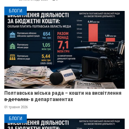
БЛОГИ
Полтавська міська рада – кошти на висвітлення
в̶ ̶д̶е̶т̶а̶л̶я̶х̶ ̶ в департаментах
01 травня 2026
БЛОГИ