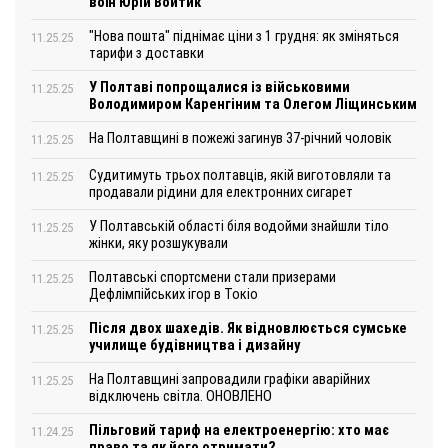
воїн Юрій Войтик
"Нова пошта" піднімає ціни з 1 грудня: як зміняться
11.25.25
тарифи з доставки
У Полтаві попрощалися із військовими
11.25.25
Володимиром Каренгіним та Олегом Ліщинським
На Полтавщині в пожежі загинув 37-річний чоловік
11.25.25
Судитимуть трьох полтавців, якій виготовляли та
11.25.25
продавали рідини для електронних сигарет
У Полтавській області біля водойми знайшли тіло
11.25.25
жінки, яку розшукували
Полтавські спортсмени стали призерами
11.25.25
Дефлімпійських ігор в Токіо
Після двох шахедів. Як відновлюється сумське
11.25.25
училище будівництва і дизайну
На Полтавщині запровадили графіки аварійних
11.25.25
відключень світла. ОНОВЛЕНО
Пільговий тариф на електроенергію: хто має
11.24.25
право та як його отримати?